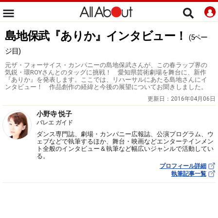
島地保武『ありか』インタビュー！
(5ペー
ジ目)
元ザ・フォーサイス・カンパニーの島地保武さんが、この春ラップ界の
気鋭・環ROYさんとのタッグに挑戦！ 愛知県芸術劇場を舞台に、新作
『ありか』を発表します。ここでは、リハーサルにあたる島地さんにイ
ンタビュー！ 作品創作の経緯と今後の展望についてお聞きしました。
更新日：
2016年04月06日
小野寺 悦子
バレエ ガイド
ダンス専門誌、劇場・カンパニー広報誌、公演プログラム、ウ
ェブなどで執筆するほか、舞台・映画などエンターテインメン
ト全般のインタビュー＆執筆など幅広いジャンルで活動してい
る。
プロフィール詳細
執筆記事一覧