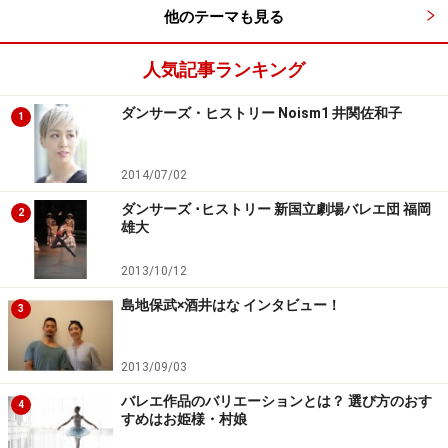
他のテーマも見る
人気記事ランキング
ダンサーズ・ヒストリー Noism1 井関佐和子
1
2014/07/02
ダンサーズ ･ヒストリー 新国立劇場バレエ団 福岡
2
雄大
2013/10/12
島地保武×酒井はな インタビュー！
3
2013/09/03
バレエ作品のバリエーションとは？ 選び方のおす
4
すめはお姫様・村娘