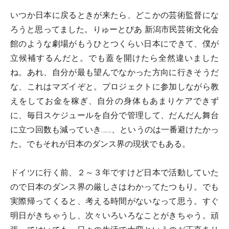
いつか日本に戻るときが来たら、どこかの芸術監督にな
ろうと思ってました。りゅーとぴあ 新潟市民芸術文化会
館のような劇場がもうひとつくらい日本にできて、僕が
立候補するんだと。でも蓋を開けたら全然違いました
ね。あれ、自分が最も望んでなかった方向に行きそうだ
な、これはマズイぞと。プロジェクトに参加しながら教
えをしてお金を稼ぎ、自分の身体もあまりケアできず
に、毎日スケジュールを自分で管理して、だんだん舞台
に立つ回数も減っていき……、というのは一番避けたかっ
た。でもそれが日本のダンス界の現状でもある。
ドイツに行く前、２～３年ですけど日本で活動していた
ので日本のダンス界の厳しさはわかってたつもり。でも
実際帰ってくると、考える時間がないなって思う。すぐ
明日がきちゃうし、次々いろいろなことがきちゃう。頑