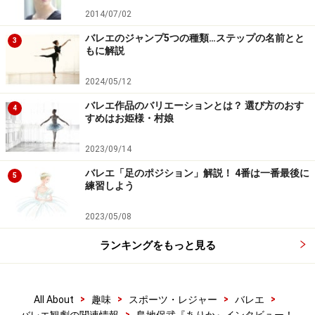
2014/07/02
バレエのジャンプ5つの種類…ステップの名前とと
3
もに解説
2024/05/12
バレエ作品のバリエーションとは？ 選び方のおす
4
すめはお姫様・村娘
2023/09/14
バレエ「足のポジション」解説！ 4番は一番最後に
5
練習しよう
2023/05/08
ランキングをもっと見る
>
>
>
>
All About
趣味
スポーツ・レジャー
バレエ
>