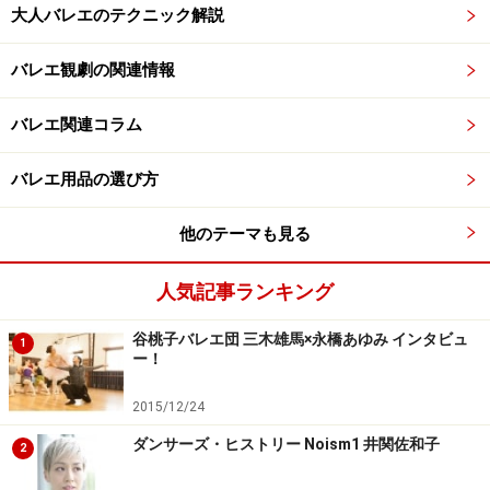
大人バレエのテクニック解説
バレエ観劇の関連情報
バレエ関連コラム
バレエ用品の選び方
他のテーマも見る
人気記事ランキング
谷桃子バレエ団 三木雄馬×永橋あゆみ インタビュ
1
ー！
2015/12/24
ダンサーズ・ヒストリー Noism1 井関佐和子
2