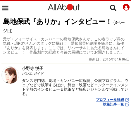
島地保武『ありか』インタビュー！
(3ペー
ジ目)
元ザ・フォーサイス・カンパニーの島地保武さんが、この春ラップ界の
気鋭・環ROYさんとのタッグに挑戦！ 愛知県芸術劇場を舞台に、新作
『ありか』を発表します。ここでは、リハーサルにあたる島地さんにイ
ンタビュー！ 作品創作の経緯と今後の展望についてお聞きしました。
更新日：
2016年04月06日
小野寺 悦子
バレエ ガイド
ダンス専門誌、劇場・カンパニー広報誌、公演プログラム、ウ
ェブなどで執筆するほか、舞台・映画などエンターテインメン
ト全般のインタビュー＆執筆など幅広いジャンルで活動してい
る。
プロフィール詳細
執筆記事一覧