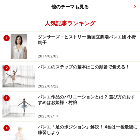
他のテーマも見る
人気記事ランキング
ダンサーズ・ヒストリー 新国立劇場バレエ団 小野
1
絢子
2014/02/03
バレエのステップの基本はこの順番で覚える！
2
2022/04/22
バレエ作品のバリエーションとは？ 選び方のおす
3
すめはお姫様・村娘
2023/09/14
バレエ「足のポジション」解説！ 4番は一番最後に
4
練習しよう