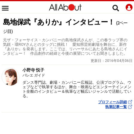
島地保武『ありか』インタビュー！
(2ペー
ジ目)
元ザ・フォーサイス・カンパニーの島地保武さんが、この春ラップ界の
気鋭・環ROYさんとのタッグに挑戦！ 愛知県芸術劇場を舞台に、新作
『ありか』を発表します。ここでは、リハーサルにあたる島地さんにイ
ンタビュー！ 作品創作の経緯と今後の展望についてお聞きしました。
更新日：
2016年04月06日
小野寺 悦子
バレエ ガイド
ダンス専門誌、劇場・カンパニー広報誌、公演プログラム、ウ
ェブなどで執筆するほか、舞台・映画などエンターテインメン
ト全般のインタビュー＆執筆など幅広いジャンルで活動してい
る。
プロフィール詳細
執筆記事一覧