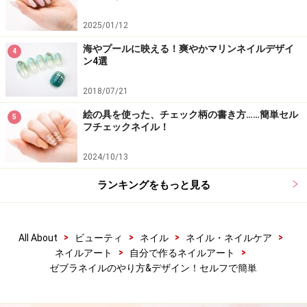
ネイルスクール「
黒崎えり子ネイルビューティカレッ
2025/01/12
ジ
」
海やプールに映える！爽やかマリンネイルデザイ
4
新宿校（03-6205-6530）、名古屋校（052-587-2131）
ン4選
2018/07/21
ネイルサロン 「
erikonail
」
OMOTESANDO（03-3409-5577）
絵の具を使った、チェック柄の書き方……簡単セル
5
フチェックネイル！
【関連記事】
2024/10/13
・貼るだけで簡単！ホイルネイルのやり方とデザイン
ランキングをもっと見る
・アイシャドウチップで簡単！チークネイルのやり方
・デニムネイルのやり方・スポンジを使った簡単な作り
方
>
>
>
>
All About
ビューティ
ネイル
ネイル・ネイルケア
・巷で大人気！折り紙ネイルの作り方＆カラフルデザイ
>
>
ネイルアート
自分で作るネイルアート
ン
ゼブラネイルのやり方&デザイン！セルフで簡単
・マーブルネイルのやり方・作り方！初心者でも簡単の
セルフネイル！