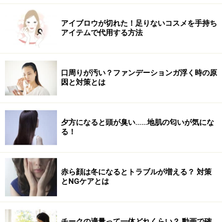
春らしいゼブラデザインのネイル
アイブロウが切れた！足りないコスメを手持ち
アイテムで代用する方法
8．パステルカラーが可愛い、ゴージャスなゼブラネイ
ルの完成です。
口周りが汚い？ファンデーションガ浮く時の原
因と対策とは
ゼブラデザインバリエーション
夕方になると頭が臭い……地肌の匂いが気にな
る！
色を変えるだけで広がるゼブラバリエーション
（左）ブラウン単色でクールなゼブラ
赤ら顔は冬になるとトラブルが増える？ 対策
アイボリーのベースカラーにブラウン1色でゼブラ柄を
とNGケアとは
描きます。単色なので、太いところと細いところのデザ
インにメリハリをつけるとカッコよく仕上がります。△
スタッズやブラックダイアモンドでクールに。
チークの適量って一体どれくらい？ 動画で確