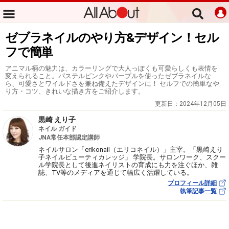
ゼブラネイルのやり方&デザイン！セル
フで簡単
アニマル柄の魅力は、カラーリングで大人っぽくも可愛らしくも表情を
変えられること。パステルピンクやパープルを使ったゼブラネイルな
ら、可愛さとワイルドさを兼ね備えたデザインに！ セルフでの簡単なや
り方・コツ、きれいな描き方をご紹介します。
更新日：
2024年12月05日
黒崎 えり子
ネイル ガイド
JNA常任本部認定講師
ネイルサロン「erikonail（エリコネイル）」主宰。「黒崎えり
子ネイルビューティカレッジ」 学院長。サロンワーク、スクー
ル学院長として後進ネイリストの育成にも力を注ぐほか、雑
誌、TV等のメディアを通じて幅広く活躍している。
プロフィール詳細
執筆記事一覧