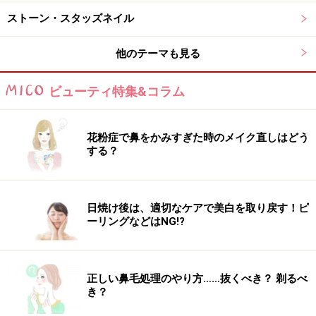
ストーン・スタッズネイル
5．パステルパープルのネイルカラーを、空いている隙
間に描いていきます。爪の長さにもよりますが、3色ラ
他のテーマも見る
インを引くと濃淡のバランスが整いプロっぽい仕上がり
に！
ビューティ特集&コラム
大粒パールを根元に置く
花粉症で鼻をかみすぎた時のメイク直しはどう
する？
6．トレンドの大粒パールを根元に飾ります。中指と薬
指に1粒ずつ置くとバランスがきれい。
日焼け後は、適切なケアで美白を取り戻す！ピ
ーリングなどはNG!?
トップコートを重ねる
7. 美しいデザインをより長持ちさせるために、上からト
正しい鼻毛処理のやり方……抜くべき？ 剃るべ
ップコートを重ねるのを忘れずに！
き？