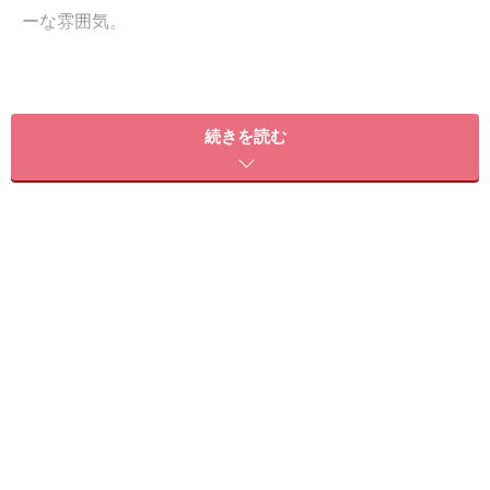
ーな雰囲気。
続きを読む
春らしいパステルピンク＆パーブルーで一味違うゼブラネイ
ルに
アニマル柄の魅力は、カラーリングで大人っぽくも可愛
らしくも表情を変えられること。パステルピンクやパー
プルを使ったゼブラネイルなら、可愛さとワイルドさを
兼ね備えたデザインに！ 黒×白の定番カラーではなく、
キュートなパステルゼブラにトライしてみては？