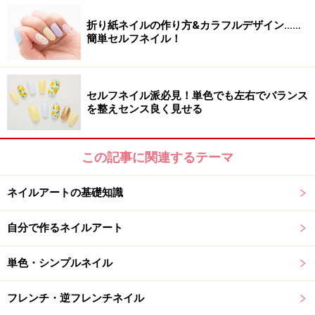
折り紙ネイルの作り方&カラフルデザイン……
簡単セルフネイル！
ホワイトとピンクをミックスしてグラデーションを作る
3．2で使用したピンクに、ホワイトのネイルカラーをミ
ックスします。淡いパステルピンクを作ることで、2の
セルフネイル派必見！単色でも左右でバランス
を整えセンス良く見せる
濃いピンクと合わせるとグラデーション効果でデザイン
に立体感がプラスされます。
この記事に関連するテーマ
細筆で淡いピンクのラインを引く
ネイルアートの基礎知識
4．細筆に淡いパステルピンクを取り、 濃いピンクのラ
自分で作るネイルアート
インに細目にラインを引きます。細筆は1本持っておく
と便利です。
単色・シンプルネイル
フレンチ・逆フレンチネイル
3色目のパステルパープルでラインを引く