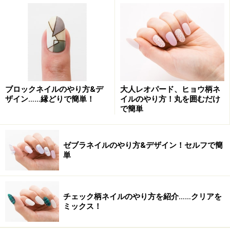
ゼブラネイルのやり方・描き方
ピンクと相性のよいホワイトをベースカラーに
1．まずはベースコートを甘皮周りまでしっかり塗って
おきましょう。次に、ゼブラネイルのベースとなるホワ
ブロックネイルのやり方&デ
大人レオパード、ヒョウ柄ネ
ザイン……縁どりで簡単！
イルのやり方！丸を囲むだけ
イトを2度塗りします。
で簡単
濃淡をつけるため、濃いピンクをチョイス
ゼブラネイルのやり方&デザイン！セルフで簡
単
2．パステルピンクのネイルカラーを（ちょっと濃いめ
がおすすめ）ハケに取り、流れるようなラインを描きま
す。太さや長さにメリハリをつけのが、よりゼブラ柄っ
チェック柄ネイルのやり方を紹介……クリアを
ミックス！
ぽく仕上げるコツ。