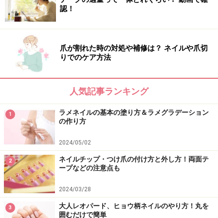
認！
（中央）ピンク×Loveパーツがキュート！
ゼブラ柄をもっと可愛く楽しみたい方はストーンやパー
ツでキュートさをプラスするのがおすすめ。パープルブ
爪が割れた時の対処や補修は？ ネイルや爪切
りでのケア方法
ラウンやピンク、オレンジでゼブラ柄を描いたら、最後
にゴールドのLoveパーツを飾って可愛らしく。
人気記事ランキング
（右）指先を長く見せてくれる縦ゼブラ
ラメネイルの基本の塗り方＆ラメグラデーション
ゼブラ柄を縦に描くだけで、ぐっと印象が変わります。
1
の作り方
ラメの入ったシンプルなベージュに、アイボリーピンク
で縦にゼブラ柄をオン。いかにもゼブラ柄っぽく見せな
2024/05/02
いのが大人の遊び心です。ストーンでハーフフレンチ
ネイルチップ・つけ爪の付け方と外し方！両面テ
2
ープなどの注意点も
に。
2024/03/28
大人レオパード、ヒョウ柄ネイルのやり方！丸を
ネイル施術協力
3
囲むだけで簡単