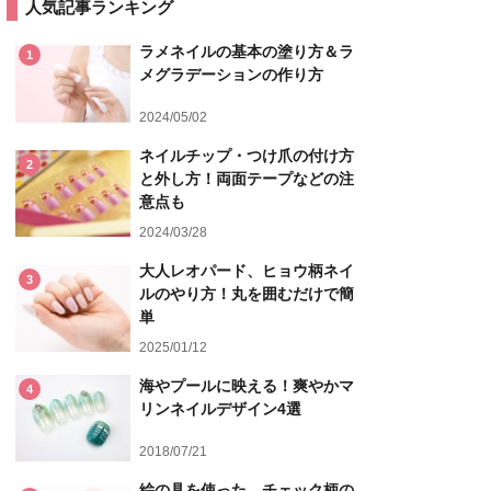
人気記事ランキング
ラメネイルの基本の塗り方＆ラ
1
メグラデーションの作り方
2024/05/02
ネイルチップ・つけ爪の付け方
2
と外し方！両面テープなどの注
意点も
2024/03/28
大人レオパード、ヒョウ柄ネイ
3
ルのやり方！丸を囲むだけで簡
単
2025/01/12
海やプールに映える！爽やかマ
4
リンネイルデザイン4選
2018/07/21
絵の具を使った、チェック柄の