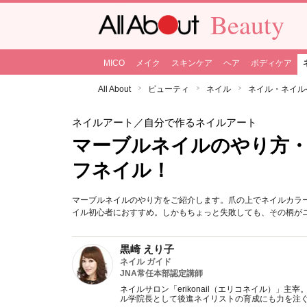
Beauty
MICO
メイク
スキンケア
ヘア
ボディケア
All About
ビューティ
ネイル
ネイル・ネイル
ネイルアート
／自分で作るネイルアート
マーブルネイルのやり方・
フネイル！
マーブルネイルのやり方をご紹介します。爪の上でネイルカラ
イル初心者におすすめ。しかもちょっと失敗しても、その柄が
黒崎 えり子
ネイル ガイド
JNA常任本部認定講師
ネイルサロン「erikonail（エリコネイル）」
ル学院長として後進ネイリストの育成にも力を注ぐ