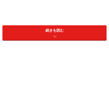
続きを読む
。この「選ばない」という作業が苦手で、NOを言えない
という人は意外に多いものです。これはママ友からの誘
いを「断る」「断らない」という選択にもあてはまりま
す。
＜目次＞
誘いを断るためにも、自分のコミュニケーションパ
ターンを知ろう