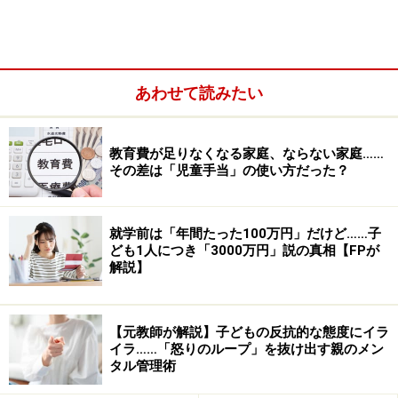
誘いを断りたいけど……「非主張型」のあなたへ
ママ友からの誘いの断り方における大原則「嘘をつ
かない」
あわせて読みたい
誘いを断るときは、前置きをしよう
ママ友への上手な断り方1：事実を伝える
ママ友への上手な断り方2：気持ちを伝える
教育費が足りなくなる家庭、ならない家庭……
その差は「児童手当」の使い方だった？
就学前は「年間たった100万円」だけど……子
ども1人につき「3000万円」説の真相【FPが
解説】
【元教師が解説】子どもの反抗的な態度にイラ
イラ……「怒りのループ」を抜け出す親のメン
タル管理術