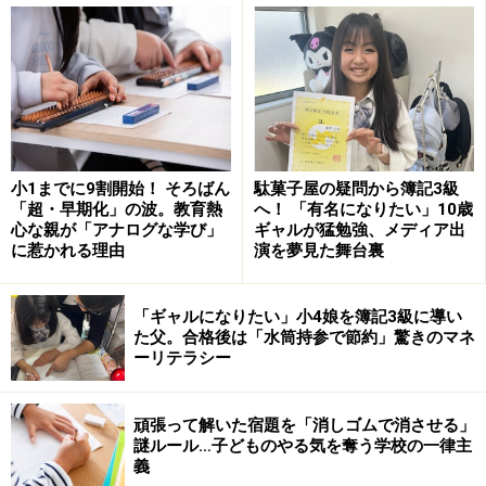
ママ友への上手な断り方3：提案する
ママ友からの誘いをサラリと断れる関係を大事にし
よう
小1までに9割開始！ そろばん
駄菓子屋の疑問から簿記3級
誘いを断るためにも、自分のコミュニケー
「超・早期化」の波。教育熱
へ！ 「有名になりたい」10歳
心な親が「アナログな学び」
ギャルが猛勉強、メディア出
ションパターンを知ろう
に惹かれる理由
演を夢見た舞台裏
私たちのコミュニケーションパターンは、大きく3つに
分かれます。あなたはどれに近いか、チェックしてみま
「ギャルになりたい」小4娘を簿記3級に導い
た父。合格後は「水筒持参で節約」驚きのマネ
しょう。
ーリテラシー
● 攻撃型
頑張って解いた宿題を「消しゴムで消させる」
謎ルール…子どものやる気を奪う学校の一律主
怒りをぶつける、相手を責める、意見を押しつける、威
義