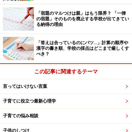
嚇する、怒鳴る、批判する、侮辱する、皮肉やいやみを
言う など
「宿題のマルつけは親」はもう限界？ 「一律
の宿題」そのものを廃止する学校が出てきてい
る納得の理由
● 非主張型（受け身型）
「答えは合っているのにバツ…」計算の順序や
言いたいことがあっても我慢する、曖昧な表現をする、
漢字の書き順、学校の採点はどこまで厳しくす
相手の気持ちを優先する、無関心を装う など
べき？
● アサーティブ型
この記事に関連するテーマ
攻撃的でも非主張的でもない「第3の型」。自分の考え
言ってはいけない言葉
や気持ちを、自分も相手も尊重しながら、率直に伝え
子育てに役立つ最新心理学
る。
子育ての悩み相談
アサーティブとは「自己主張」や「自己表現」と訳され
ます。自己主張というと、自分の主張ばかり押し通そう
子供のしつけ