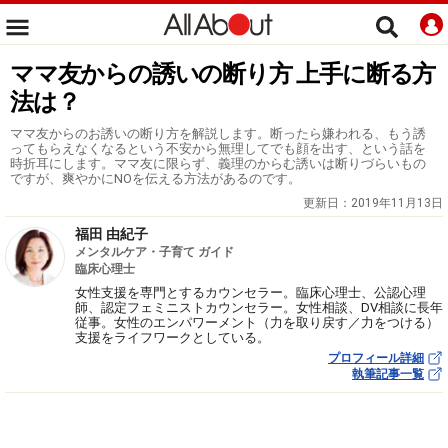
ママ友からの誘いの断り方 上手に断る方
法は？
ママ友からのお誘いの断り方を解説します。断ったら嫌われる、もう誘
ってもらえなくなるという不安から無理してでも顔を出す、という話を
時折耳にします。ママ友に限らず、義理のからむ誘いは断りづらいもの
ですが、爽やかにNOを伝える方法があるのです。
更新日：
2019年11月13日
福田 由紀子
メンタルケア・子育て ガイド
臨床心理士
女性支援を専門とするカウンセラー。臨床心理士、公認心理
師、認定フェミニストカウンセラー。女性相談、DV相談に長年
従事。女性のエンパワーメント（力を取り戻す／力をつける）
支援をライフワークとしている。
プロフィール詳細
執筆記事一覧