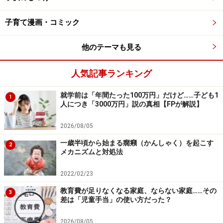
とするというイメージがあるかもしれません。でも私は
「勇気を出して一歩前に出て、自分の気持ちをサラリと
子育て漫画・コミック
伝える」という感じだと思っています。
他のテーマも見る
誘いを断りたいけど……「非主張型」のあな
人気記事ランキング
たへ
就学前は「年間たった100万円」だけど……子ども1
1
人につき「3000万円」説の真相【FPが解説】
この記事のタイトルが目にとまった人は「非主張型」の
人が多いかもしれませんね。日本人には「非主張型」が
2026/08/05
多く、また男性より女性に「非主張型」は多いといわれ
一歳半頃から始まる癇癪（かんしゃく）を起こす
2
ています。誘いを断ることができずに、無理をして出席
メカニズムと対処法
する。これは、相手の気持ちを優先して、自分を後回し
2022/02/23
にする、「女らしい」とされる態度です。
教育費が足りなくなる家庭、ならない家庭……その
3
差は「児童手当」の使い方だった？
でも、これが何度も続くとどうなるでしょう。
2026/08/05