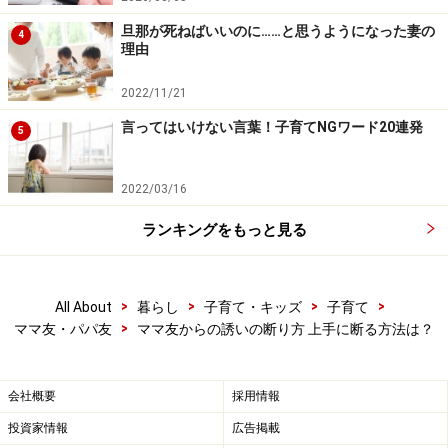
もしかしたら、相手に対する不満が募ってくるかもしれ
旦那が死ねばいいのに……と思うようになった妻の
4
ませんよね。そしてある日、「あなたは自分の都合ばか
理由
り押しつけてくるよね！」なんて、攻撃的に返してしま
2022/11/21
うこともあるかもしれません。そして、そんな自分がい
言ってはいけない言葉！子育てNGワード20連発
やになって、また受け身な姿勢に戻ってしまう……。「非
5
主張型」と「攻撃型」は、実は表裏一体で、ぐるぐる繰
り返しているのです。
2022/03/16
ランキングをもっと見る
自分を大事にできていない人は、相手のことも大事にで
きないもの。「自分はどうしたいか」をまず自分で感じ
取りましょう。誘われた時、「行きたい」「行きたくな
>
>
>
>
All About
暮らし
子育て・キッズ
子育て
い」、直感的にどう思ったでしょう。その
「気持ち」を
>
ママ友・パパ友
ママ友からの誘いの断り方 上手に断る方法は？
大切にすることが、自分を大切にするということ
です。
会社概要
採用情報
投資家情報
広告掲載