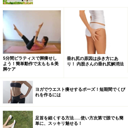
足による筋力低下が挙げられます。
しかも、背中や腰の筋肉は普段の生活ではあまり使われ
ることがないので、よほど意識して動かない限り、どん
どん筋力が衰え贅肉が付きやすくなるというわけです。
また、その他にも以下のような原因が考えられるので、
5分間ピラティスで脚痩せし
垂れ尻の原因は歩き方にあ
自分の行動や生活習慣をチェックしてみましょう。
よう！簡単動作で太もも＆美
り！ 内股さんの垂れ尻解消法
脚ケア
■猫背
姿勢が悪く猫背気味の人、デスクワークなどで前かがみ
ヨガでウエスト痩せするポーズ！短期間でくび
の姿勢を長時間続ける人は、背中や腰の筋力が低下し、
れを作るには
贅肉が付きやすくなります。
足首を細くする方法……使い方次第で誰でも簡
いっぽう、背筋を伸ばし正しい姿勢をキープするだけ
単に、スッキリ魅せる！
で、背中や腰まわりの筋肉を効率よく使うことができる