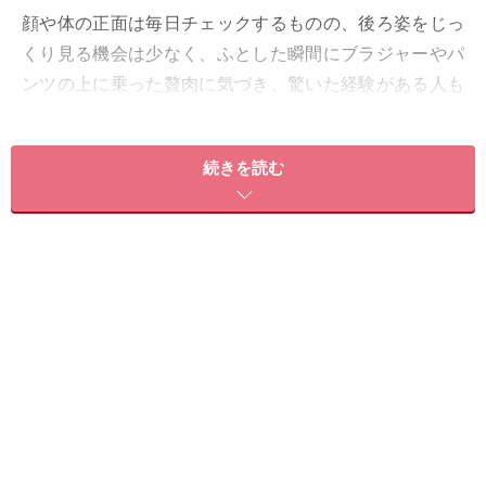
顔や体の正面は毎日チェックするものの、後ろ姿をじっ
くり見る機会は少なく、ふとした瞬間にブラジャーやパ
ンツの上に乗った贅肉に気づき、驚いた経験がある人も
多いのではないでしょうか。
後ろ姿というのは、実は他
人からはしっかり見られているもの！ しかも、背肉＆腰
続きを読む
肉は老けた印象にもつながるので、速やかに撃退したい
ものです。
そこで今回は、背肉＆贅肉を効果的に撃退し、凛とした
スッキリ後ろ姿美人になるエクササイズを紹介していき
たいと思います。