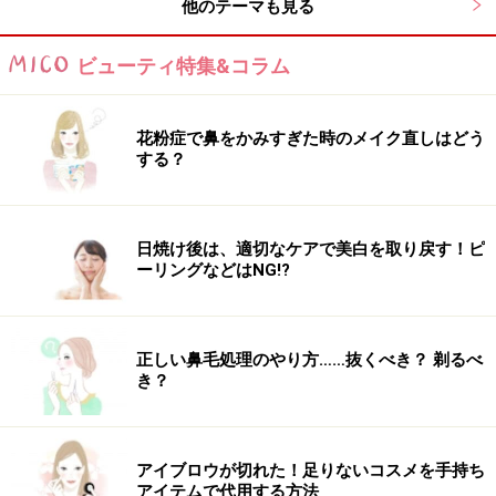
他のテーマも見る
背肉＆腰肉を速やかに撃退するストレッ
チ！
ビューティ特集&コラム
背肉＆腰肉を落としたいと思っても、どこをどう動かし
ていいかさえも分からない人が多いもの。
花粉症で鼻をかみすぎた時のメイク直しはどう
する？
以下では、効率よく贅肉を落とすために体のパーツを合
理的に動かし、エクササイズしていく方法を紹介しま
日焼け後は、適切なケアで美白を取り戻す！ピ
す。
ーリングなどはNG!?
■背肉は肩甲骨を動かそう！
正しい鼻毛処理のやり方……抜くべき？ 剃るべ
普段の生活で肩甲骨を積極的に動かす行動というのは少
き？
ないものです。肩甲骨まわりには
褐色脂肪細胞
といっ
て、体温を上げたり、脂肪燃焼をサポートする細胞が集
中しているので、この部分を積極的に動かすエクササイ
アイブロウが切れた！足りないコスメを手持ち
アイテムで代用する方法