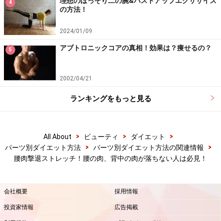
理想のほっそり二の腕&バストアップエクササイズ
4
の方法！
1. 膝裏を持ち、座骨だけでバランスをキープして体勢を
2024/01/09
整えます。この状態から、おへそを後ろに引くようなイ
アブトロニックコアの真相！効果は？痩せるの？
5
メージで腰椎にカーブをつくり、贅肉が付きやすい腰肉
の部分に刺激を与えます。
2002/04/21
ランキングをもっと見る
腰肉を刺激！
2. 次は、尾てい骨～つむじまで一直線になるように、背
>
>
>
All About
ビューティ
ダイエット
骨を下から伸ばしていきます。1⇔2の動きをゆっくり＆
>
>
パーツ別ダイエット方法
パーツ別ダイエット方法の関連情報
バランスをとりながら10回程度繰り返します。
腰肉撃退ストレッチ！腰の肉、背中の肉が落ちない人は必見！
腰椎を動かして代謝アップ！
会社概要
採用情報
投資家情報
広告掲載
背肉は「肩甲骨」、腰肉は「腰椎」を意識して動かすこ