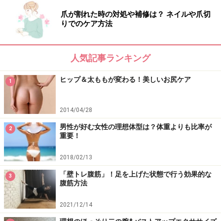
3. さらに2の状態から両腕を耳の後ろまで動かします。
爪が割れた時の対処や補修は？ ネイルや爪切
腕は肩甲骨から動かすのが重要！ 2⇔3の動きを10回程度
りでのケア方法
繰り返します。
人気記事ランキング
肩甲骨から腕を動かす！
ヒップ＆太ももが変わる！美しいお尻ケア
1
■腰肉は腰椎を柔軟に動かそう！
2014/04/28
男性が好む女性の理想体型は？体重よりも比率が
2
腰椎とは簡単にいうと、背骨の下にある（お尻まで）5
重要！
つの骨をいいます。
2018/02/13
この腰椎が固く動きが悪い状態だと、血流や代謝不良に
「壁トレ腹筋」！足を上げた状態で行う効果的な
もつながるため、贅肉も付きやすくなりますし、腰痛持
3
腹筋方法
ちの人も腰椎が固い傾向にあります。腰椎を柔軟に動か
すエクササイズを習慣にして、贅肉を落としやすく付き
2021/12/14
にくくしていきます。