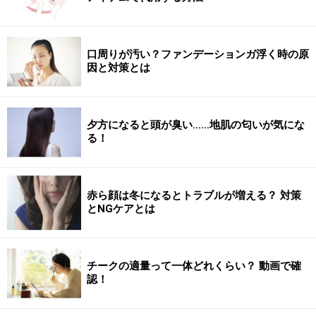
ズを行うことがポイントです。
1. 脚は腰幅より広めに開き、かかとを突き出します。つ
口周りが汚い？ファンデーションガ浮く時の原
ま先or足首を手で持ち、つむじ～尾てい骨まで一直線に
因と対策とは
なるようにセットします。背中が丸くならないように、
横から見て写真のようになるように意識します。
夕方になると頭が臭い……地肌の匂いが気にな
る！
背骨は一直線に！
2. 背骨がまっすぐ伸びた状態で両手をつま先or足首から
赤ら顔は冬になるとトラブルが増える？ 対策
離し、顔の横まで持ち上げます。肘・膝・背骨と、どこ
とNGケアとは
にも丸くなる部分がなく、直線になるのがポイントで
す。
チークの適量って一体どれくらい？ 動画で確
認！
背中・肘・膝、すべて曲げない！