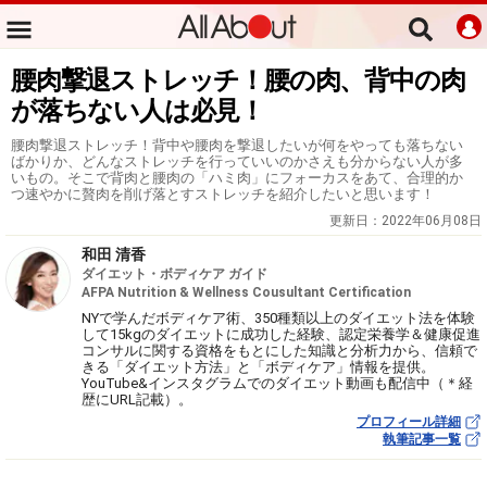
腰肉撃退ストレッチ！腰の肉、背中の肉
が落ちない人は必見！
腰肉撃退ストレッチ！背中や腰肉を撃退したいが何をやっても落ちない
ばかりか、どんなストレッチを行っていいのかさえも分からない人が多
いもの。そこで背肉と腰肉の「ハミ肉」にフォーカスをあて、合理的か
つ速やかに贅肉を削げ落とすストレッチを紹介したいと思います！
更新日：
2022年06月08日
和田 清香
ダイエット・ボディケア ガイド
AFPA Nutrition & Wellness Cousultant Certification
NYで学んだボディケア術、350種類以上のダイエット法を体験
して15kgのダイエットに成功した経験、認定栄養学＆健康促進
コンサルに関する資格をもとにした知識と分析力から、信頼で
きる「ダイエット方法」と「ボディケア」情報を提供。
YouTube&インスタグラムでのダイエット動画も配信中（＊経
歴にURL記載）。
プロフィール詳細
執筆記事一覧