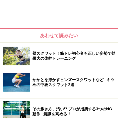
あわせて読みたい
壁スクワット！筋トレ初心者も正しい姿勢で効
＜目次＞
果大の体幹トレーニング
背肉＆腰肉の原因
背肉＆腰肉を速やかに撃退するストレッチ！
かかとを浮かすヒンズースクワットなど…キツ
めの中級スクワット2選
背肉＆腰肉の原因
その歩き方、汚い⁉ プロが指摘する3つのNG
動作…意識を高める！
まず、背肉や腰肉が付く主な原因として、年齢や運動不