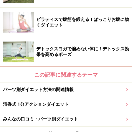
ので、ムダな脂肪が付きにくくなります。
ピラティスで腹筋を鍛える！ぽっこりお腹に効
くダイエット
■サイズが合わない下着
体を締め付けすぎるブラジャーやガードルなどもNG。
デトックスヨガで溜めない体に！デトックス効
果を高めるポーズ
ブラジャーだと胸や脇から余分な肉が背中に流れたり、
アンダーバストに跡が付きやすくなりますし、ガードル
も同じように、ウエストやヒップの贅肉がはみ出して段
この記事に関連するテーマ
になり、洋服の上からでもその段が分かってしまうので
要注意。
パーツ別ダイエット方法の関連情報
清香式 1分アクションダイエット
また、締め付けのきつい下着は血流を悪くするため、冷
えや代謝不良を招き、より贅肉を付きやすくします。
みんなの口コミ・パーツ別ダイエット