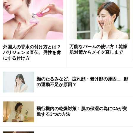
手が乾燥して赤く炎症を起こし始めているとき、ひび割
れているとき、皮がむけてしまているときなどは、外部
刺激に対していつも以上に敏感になってしまっていま
す。普段ならなんてことのない刺激でも、弱っている肌
にとっては負担が大きく、さらに症状を悪化させること
万能なバームの使い方！乾燥
外国人の香水の付け方とは？
肌対策からメイク直しまで
パリジェンヌ直伝、男性を虜
につながることも。
にする付け方
乾燥が気になりだしたら早めに刺激から手を守ってあげ
顔のたるみなど、疲れ顔・老け顔の原因……顔
ましょう。洗い物、お風呂掃除をするときは必ずゴム手
の運動不足が原因？
袋を着用、水仕事以外の時も綿や絹の手袋で手を守って
あげると良いでしょう。
飛行機内の乾燥対策！肌の保湿の為にCAが実
私が出会った驚くほど手がしっとりツルツルだったエス
践する3つの方法
テティシャンの方にハンドケアの秘訣を伺ったところ、
「手は商売道具なので、何をするときも手袋を付けてい