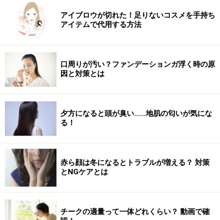
スペシャルケアで、見違えるようなしっとり柔らかな手に！
アイブロウが切れた！足りないコスメを手持ち
アイテムで代用する方法
手の乾燥が気になり慌ててハンドクリームを塗りこんで
も「あれ？浸透していかない？」と思ったことはありま
口周りが汚い？ファンデーションガ浮く時の原
せんか。乾燥して手の表面が固くなってしまっていると
因と対策とは
きは、ハンドクリームを塗っても表面がテカテカするば
かりで奥まで浸透していかないことも。
夕方になると頭が臭い……地肌の匂いが気にな
る！
そんな時はまず浸透しやすいように手肌を柔らかく整え
てあげることが先決。ぬるま湯で軽く手をほぐしたらま
ずはローションで水分補給。顔のスキンケアでも化粧水
赤ら顔は冬になるとトラブルが増える？ 対策
をつけ水分たっぷりのお肌はふっくら柔らかくなります
とNGケアとは
よね。手肌もそれと同じ状態にしてあげましょう。
その後ハンドクリームをたっぷり塗り、ビニール手袋を
チークの適量って一体どれくらい？ 動画で確
付けて5分程度放置。手袋をはずすとふっくら潤ってい