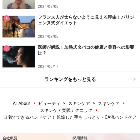
手は年齢を表す！老けて見せないハンドケアの基本
2024/09/05
年齢より若く見える！手美人のハンドケア習慣
フランス人が太らないように見える理由！パリジ
4
ェンヌ式ダイエット
手が老ける前に！正しいハンドクリームの塗り方を覚え
よう
2024/03/05
手荒れ改善には日中も手袋が効果的！乾燥を防ぐシーン
医師が解説！加熱式タバコの健康と美容への影響
5
は？
別の手袋
2024/06/17
ガサガサ手荒れの原因と対処法！実は乾燥には加齢も影
響が
ランキングをもっと見る
※記事内容は執筆時点のものです。最新の内容をご確認くださ
い。
>
>
>
>
All About
ビューティ
スキンケア
スキンケア
※個人の体質、また、誤った方法による実践に起因して肌荒れや
>
スキンケア実践テクニック
不調を引き起こす場合があります。実践の際には、必ず自身の体
自宅でできるハンドケア！ 乾燥した手もしっとり・CA流ハンドケア
質及び健康状態を十分に考慮し、正しい方法で行ってください。
また、全ての方への有効性を保証するものではありません。
会社概要
採用情報