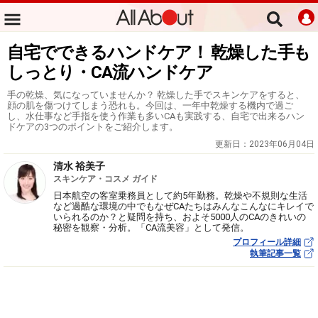
自宅でできるハンドケア！ 乾燥した手も
しっとり・CA流ハンドケア
手の乾燥、気になっていませんか？ 乾燥した手でスキンケアをすると、
顔の肌を傷つけてしまう恐れも。今回は、一年中乾燥する機内で過ご
し、水仕事など手指を使う作業も多いCAも実践する、自宅で出来るハン
ドケアの3つのポイントをご紹介します。
更新日：
2023年06月04日
清水 裕美子
スキンケア・コスメ ガイド
日本航空の客室乗務員として約5年勤務。乾燥や不規則な生活
など過酷な環境の中でもなぜCAたちはみんなこんなにキレイで
いられるのか？と疑問を持ち、およそ5000人のCAのきれいの
秘密を観察・分析。「CA流美容」として発信。
プロフィール詳細
執筆記事一覧