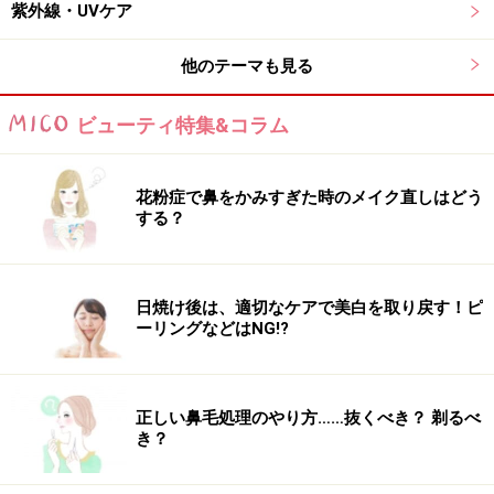
ときは逆効果になってしまうことも。長時間湯船に浸か
紫外線・UVケア
っていると肌の皮脂や潤い成分が奪われてしまいます。
他のテーマも見る
普段は問題くても乾燥しているときは、それが手荒れを
さらに加速してしまうことに……。
ビューティ特集&コラム
手の乾燥がひどいときはハンドクリームを塗って、湯船
にあまり手を付けないようにするのもおすすめです。シ
花粉症で鼻をかみすぎた時のメイク直しはどう
する？
ャンプーも刺激になってしまうので、手袋をすると良い
でしょう。メッシュタイプのものだと泡立ちも良いので
一石二鳥。
日焼け後は、適切なケアで美白を取り戻す！ピ
ーリングなどはNG!?
ハンドクリームを浸透させる新習慣！
正しい鼻毛処理のやり方……抜くべき？ 剃るべ
き？