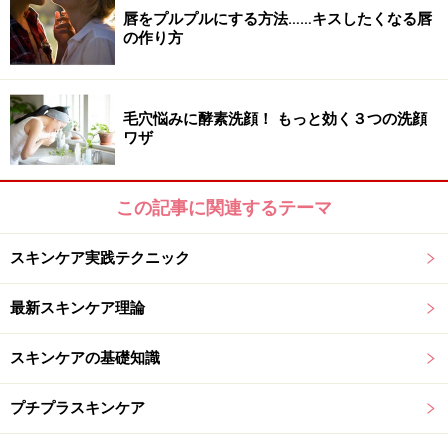
ます」と教えてくださいました。手袋をしていると細か
唇をプルプルにする方法……キスしたくなる唇
の作り方
い作業など煩わしいこともありますが、乾燥が気になる
ときくらいは優しく手を守ってあげたいですね。
毛穴悩みに酵素洗顔！ もっと効く３つの洗顔
CAも手先に負担のかかる作業をするときには、機内にあ
ワザ
るビニール手袋を着用して行っていました。
この記事に関連するテーマ
手の乾燥に要注意なのがバスタイム
スキンケア実践テクニック
最新スキンケア理論
バスタイムで手荒れを加速させないためには？
スキンケアの基礎知識
最高の美容タイムであるバスタイム。お風呂にゆっくり
プチプラスキンケア
と浸かりたくなりますよね。しかし手の乾燥が気になる