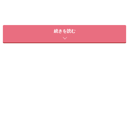
続きを読む
ここでは一年中乾燥する飛行機内で過ごし、さらに水仕
事など手先を使う作業も多いCA（客室乗務員）も実践す
る、バリバリに乾燥した手をしっとりとした手に導くハ
ンドケア術をご紹介します。
＜目次＞
手の乾燥を感じたら手袋で防御！
要注意なのがバスタイム
ハンドクリームを浸透させる新習慣！