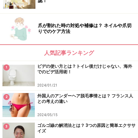
認！
るはず。そこでもう一度ハンドクリームをたっぷりと塗
ります。ビニール手袋で蒸されているので、「さっきた
爪が割れた時の対処や補修は？ ネイルや爪切
っぷり塗ったばかりなのにまだ浸透するの？」というく
りでのケア方法
らい浸透するはずです。この方法でフライト後のバリバ
リになってしまった手もしっとり復活！
人気記事ランキング
乾燥が気になるときには、一日一回の新習慣にしてみて
ビデの使い方とは？トイレ後だけじゃない、海外
1
はいかがでしょうか。きっと見違えるようなしっとりと
でのビデ活用術！
やわらかな手になるはずですよ。
2024/01/21
いかがでしたか？
外国人のアンダーヘア脱毛事情とは？ フランス人
2
との考えの違い
この3つのポイントを押さえて、しっとりやわらかな手
を手に入れてください。
2024/05/15
ゴルゴ線の解消法とは？ 3つの原因と簡単エクササ
3
【関連記事】
イズ