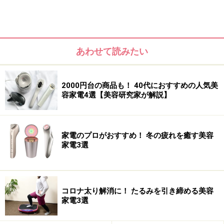
あわせて読みたい
とはいえ、ブラシでゴシゴシ洗ったら肌にダメージを与
えてしまうのでは？と思ってしまいますよね。実はガイ
2000円台の商品も！ 40代におすすめの人気美
ドも、最初はそれが気になっていました。でも実際は、
容家電4選【美容研究家が解説】
ほとんどの機種のブラシが非常にやわらかい素材ででき
ているので、肌への当たりもとってもソフト。むしろ
「こんなに優しくてもちゃんと洗えるんだ」と、今まで
家電のプロがおすすめ！ 冬の疲れを癒す美容
家電3選
の洗い方を反省させられるくらいです。
ただし何でもやり過ぎは禁物。電動洗顔ブラシも、長時
間使ったり、1日に何度も使うとお肌に負担がかかって
コロナ太り解消に！ たるみを引き締める美容
家電3選
いまいますので、決められた時間と回数は守りましょ
う。ちなみに長時間の使用を防ぐため、一定時間洗顔す