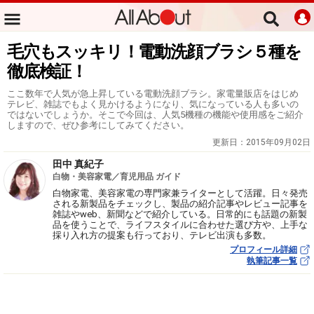
毛穴もスッキリ！電動洗顔ブラシ５種を
徹底検証！
ここ数年で人気が急上昇している電動洗顔ブラシ。家電量販店をはじめ
テレビ、雑誌でもよく見かけるようになり、気になっている人も多いの
ではないでしょうか。そこで今回は、人気5機種の機能や使用感をご紹介
しますので、ぜひ参考にしてみてください。
更新日：
2015年09月02日
田中 真紀子
白物・美容家電／育児用品 ガイド
白物家電、美容家電の専門家兼ライターとして活躍。日々発売
される新製品をチェックし、製品の紹介記事やレビュー記事を
雑誌やweb、新聞などで紹介している。日常的にも話題の新製
品を使うことで、ライフスタイルに合わせた選び方や、上手な
採り入れ方の提案も行っており、テレビ出演も多数。
プロフィール詳細
執筆記事一覧