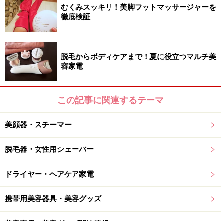
むくみスッキリ！美脚フットマッサージャーを
させることによって、ブラシが届かない毛穴の奥の汚れ
徹底検証
も浮かせて落とす働きがあります。毛穴の詰まりが取れ
ることで、化粧水や美容液などの浸透効果もアップ！
脱毛からボディケアまで！夏に役立つマルチ美
■ブラシ回転タイプ
容家電
ブラシそのものが自動回転するため、手でクルクルと動
かす必要はなし。肌に軽く当て、すーっと移動させるだ
この記事に関連するテーマ
けで、汚れを落としてくれます。
美顔器・スチーマー
脱毛器・女性用シェーバー
ホイップクリームのような泡が理想ですが……
ドライヤー・ヘアケア家電
■自動泡立てタイプ
洗顔料は、しっかり泡立ててから顔に乗せることで泡が
携帯用美容器具・美容グッズ
汚れを吸着し、泡のクッションがゴシゴシ洗いの負担か
ら守ってくれると言われていますが、そこまで泡立てる