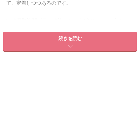
て、定着しつつあるのです。
では電動洗顔ブラシは使ったほうがいいかというと、こ
れはぜひおすすめしたいアイテム。まずブラシを使うと
いうことで、手だけでは落としにくい角質や毛穴の汚れ
続きを読む
を取り除くことができます。さらに電動ならではの作用
で洗浄効率も大幅アップ！ガイド自身も電動洗顔ブラシ
を使うようになって、小鼻の黒ずみが薄くなり、肌の色
がワントーン明るくなったのを実感しています。