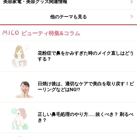
美容家電・美容グッズ関連情報
のは結構大変。その大変な泡立てを自動で行ってくれる
機能が搭載されたものです。
他のテーマも見る
ビューティ特集&コラム
■タッピング機能付きタイプ
洗顔ブラシをタッピング用アタッチメントに付け替える
ことで、指先で肌をタッピングするような引き締めケア
花粉症で鼻をかみすぎた時のメイク直しはどう
する？
ができるもの。洗顔ついでに手軽にセルフケアができる
プラスαの機能です。
日焼け後は、適切なケアで美白を取り戻す！ピ
次のページから、各メーカーの電動洗顔ブラシをチェッ
ーリングなどはNG!?
ク！
※記事内容は執筆時点のものです。最新の内容をご確認くださ
い。
正しい鼻毛処理のやり方……抜くべき？ 剃るべ
※個人の体質、また、誤った方法による実践に起因して肌荒れや
き？
不調を引き起こす場合があります。実践の際には、必ず自身の体
質及び健康状態を十分に考慮し、正しい方法で行ってください。
また、全ての方への有効性を保証するものではありません。