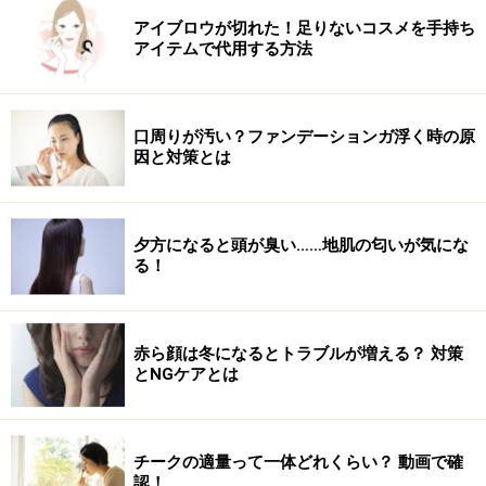
アイブロウが切れた！足りないコスメを手持ち
アイテムで代用する方法
次のページへ
1
/
4
口周りが汚い？ファンデーションガ浮く時の原
因と対策とは
夕方になると頭が臭い……地肌の匂いが気にな
る！
赤ら顔は冬になるとトラブルが増える？ 対策
とNGケアとは
チークの適量って一体どれくらい？ 動画で確
認！