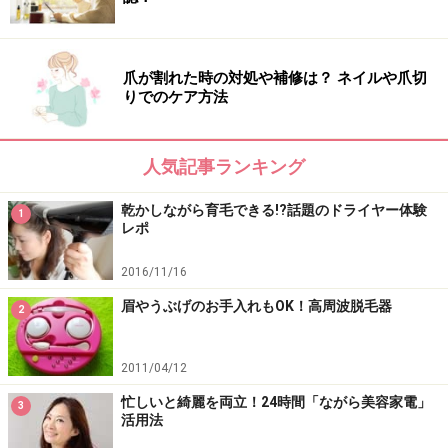
爪が割れた時の対処や補修は？ ネイルや爪切
りでのケア方法
人気記事ランキング
乾かしながら育毛できる!?話題のドライヤー体験
1
レポ
2016/11/16
眉やうぶげのお手入れもOK！高周波脱毛器
2
2011/04/12
忙しいと綺麗を両立！24時間「ながら美容家電」
3
活用法