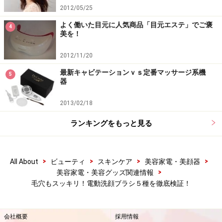
2012/05/25
よく働いた目元に人気商品「目元エステ」でご褒
4
美を！
2012/11/20
最新キャビテーションｖｓ定番マッサージ系機
5
器
2013/02/18
ランキングをもっと見る
>
>
>
>
All About
ビューティ
スキンケア
美容家電・美顔器
>
美容家電・美容グッズ関連情報
毛穴もスッキリ！電動洗顔ブラシ５種を徹底検証！
会社概要
採用情報