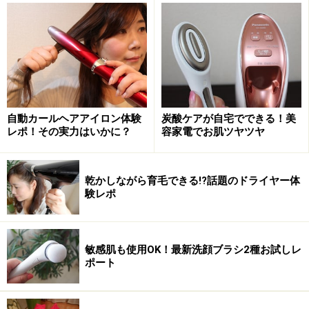
ると自動停止する機種も多くなっています。
電動洗顔ブラシの主な機能を紹介
自動カールヘアアイロン体験
炭酸ケアが自宅でできる！美
レポ！その実力はいかに？
容家電でお肌ツヤツヤ
電動洗顔ブラシといっても、ブラシがクルクル回るものだけ
とは限りません
乾かしながら育毛できる!?話題のドライヤー体
一口に「電動洗顔ブラシ」と言っても、メーカーによっ
験レポ
て特徴はさまざま。主な機能は、大きく分けると以下の
４つで、ほとんどの機種が２つまたは３つの機能を組み
合わせて搭載しています。
敏感肌も使用OK！最新洗顔ブラシ2種お試しレ
ポート
■音波振動タイプ
ブラシで肌の表面や毛穴の汚れを落としつつ、高速振動