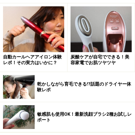
■DATA
3COINS「卓上フェイススチーマー／and us」
価格：2750円（税込）
40代におすすめの人気美容家電2：電気ブラ
自動カールヘアアイロン体験
炭酸ケアが自宅でできる！美
シ
レポ！その実力はいかに？
容家電でお肌ツヤツヤ
乾かしながら育毛できる!?話題のドライヤー体
顔、頭皮、ボディに使用できる3COINSの「電気ブラシ」
験レポ
顔、頭皮、ボディに使用できるマルチブラシ。振動、
LED、EMS（外部から電気刺激を与えて筋肉を刺激する
敏感肌も使用OK！最新洗顔ブラシ2種お試しレ
機能）の3種の機能で、硬くなりがちな頭筋や表情筋、
ポート
むくみやすいふくらはぎなどにアプローチできます。
EMSを搭載した美容家電を3000円台で試せるのは非常に