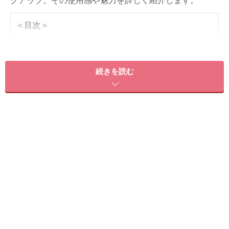
クアップ。その使用感や魅力を詳しく紹介します。
＜目次＞
40代におすすめの人気美容家電1：スチーマー
40代におすすめの人気美容家電2：電気ブラシ
続きを読む
40代におすすめの人気美容家電3：EMSかっさ
40代におすすめの人気美容家電4：全顔用美容機器