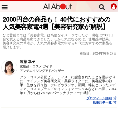
2000円台の商品も！ 40代におすすめの
人気美容家電4選【美容研究家が解説】
ひと昔前までは「美容家電」は高価なイメージでしたが、現在は2000円
台で買える商品も出てきました。しかし気になるのは、使用感や効果。
美容研究家の筆者が、人気の美容家電の中から40代におすすめの製品を
紹介します。
更新日：
2024年08月27日
遠藤 幸子
化粧品・コスメ ガイド
アンチエイジングアドバイザー
アットコスメ公認ビューティストに認定されたことを足掛かり
に、エイジング美容研究家・美容ライターに。美容記事の執
筆・監修を行う他、テレビやラジオ、新聞、雑誌といったメデ
ィア、コスメブランドのインフォマーシャルなどに出演。2014
年11月からはVoicyのパーソナリティーに就任。
プロフィール詳細
執筆記事一覧