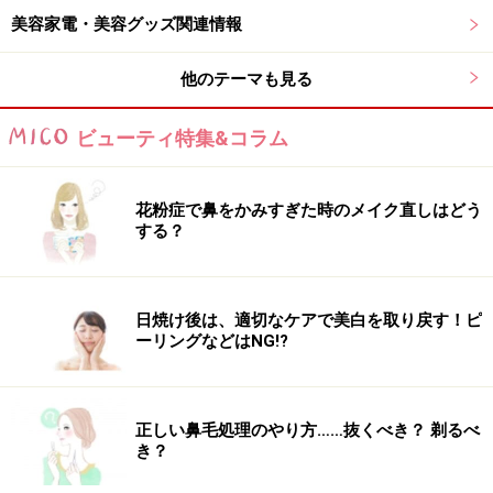
美容家電・美容グッズ関連情報
充電時間：約90分
モード：振動、LED、EMS
他のテーマも見る
ビューティ特集&コラム
40代におすすめの人気美容家電3：EMSか
っさ
花粉症で鼻をかみすぎた時のメイク直しはどう
する？
スタイリッシュなデザインにも惹かれる、パナソニックの
「バイタリフト かっさ EH-SP85」
日焼け後は、適切なケアで美白を取り戻す！ピ
ーリングなどはNG!?
田中みな実さんのCMでもおなじみのかっさ形状のEMS
搭載の美顔器。顔だけでなく、ボディにも使えます。防
水仕様なので、入浴中にも使えるのがうれしいです。
正しい鼻毛処理のやり方……抜くべき？ 剃るべ
き？
肌に触れるEMS電極部分が当たりやすい設計になってい