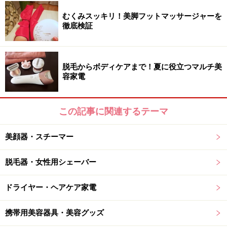
魅力的です。
むくみスッキリ！美脚フットマッサージャーを
徹底検証
ブラシの背面にある取り外し可能なリキッドタンクにお
好みの化粧水や頭皮ケアアイテムを入れ、浸透させたい
脱毛からボディケアまで！夏に役立つマルチ美
箇所にピンポイントで塗布できます。
容家電
3COINSの美顔器の中でも特に人気の高い本アイテム。た
この記事に関連するテーマ
だし、レベル設定はないので、EMSモードの顔への使用
は慎重に検討しましょう。かなり肌を濡らした状態で使
美顔器・スチーマー
用するか、ゲルなど厚みがあるものを塗布して使用する
のがおすすめです。
脱毛器・女性用シェーバー
■DATA
ドライヤー・ヘアケア家電
3COINS「電気ブラシ／and us」
価格：3850円（税込）
携帯用美容器具・美容グッズ
質量：約135グラム