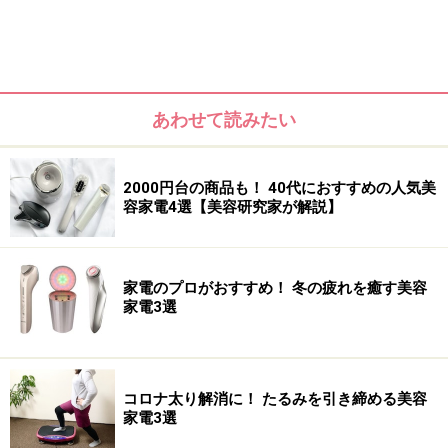
あわせて読みたい
40代におすすめの人気美容家電1：スチーマ
ー
2000円台の商品も！ 40代におすすめの人気美
容家電4選【美容研究家が解説】
ふんわりやさしいスチームが出てくる！ 3COINSの「卓上ス
チーマー」
家電のプロがおすすめ！ 冬の疲れを癒す美容
家電3選
フェイス用スチーマーが、2000円台で手に入るとは驚
き！ 温かいスチームが出てくるほか、付属のアロマ用ス
ポンジを使用すればディフューザーとしても使えます。
コロナ太り解消に！ たるみを引き締める美容
スチーム量はそう多くはありませんが、肌の温めやうる
家電3選
おいケアにはぴったりです。