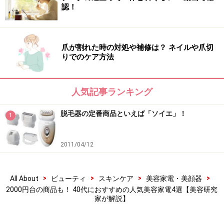
40代におすすめの人気美容家電4：美顔器
認！
資生堂の先端皮膚科学研究に基づいて開発された「ブライ
爪が割れた時の対処や補修は？ ネイルや爪切
ト ビューティー リフティング アクティベーター」
りでのケア方法
資生堂とヤーマンの合弁会社発のエイジングケア（※1）
ブランド「エフェクティム」の美顔器。独自のRF（ラジ
人気記事ランキング
オ波）、EMS、電気パルス、導入波形、LEDの5大エネル
脱毛器の定番商品といえば「ソイエ」！
1
ギーを適切なバランスで肌に届けます。さらに、独自設
計のE字型の電極ヘッドが5大エネルギーを、手では届か
2011/04/12
ない深層部にまで集中的に送り込むことが可能です。
本商品は、リフトモードとブライトモードの2つの機能
>
>
>
>
All About
ビューティ
スキンケア
美容家電・美顔器
を搭載。どちらかのモードを選択してもたった6分でケ
2000円台の商品も！ 40代におすすめの人気美容家電4選【美容研究
家が解説】
アが終了するので、毎日忙しい人でも続けやすいのがメ
リットです。続けることで、ハリと透明感のある肌へ導