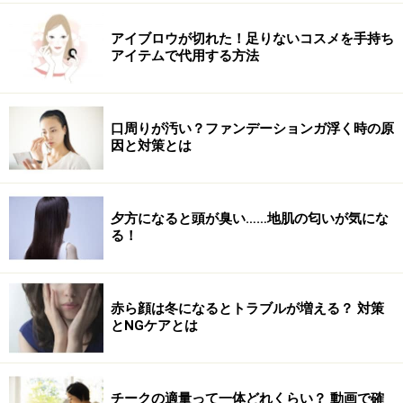
る上、引き上げるように使える形状なため、ほうれい線
や頬、ふくらはぎ、二の腕など気になる部分へのアプロ
アイブロウが切れた！足りないコスメを手持ち
ーチが可能。引き締まった印象の肌、ボディラインへと
アイテムで代用する方法
導きます。
口周りが汚い？ファンデーションガ浮く時の原
また、EMSのモードが6段階と豊富なのがうれしいポイ
因と対策とは
ント。使い始めは付属のジェルの使用がおすすめです。
■DATA
夕方になると頭が臭い……地肌の匂いが気にな
パナソニック「バイタリフト かっさ EH-SP85」
る！
価格：3万3660円（税込）※ガイド調べ
質量：約165グラム（キャップ除く）
充電時間：約3時間（室温15～35度）
赤ら顔は冬になるとトラブルが増える？ 対策
とNGケアとは
モード：温感2段階、EMS6段階
チークの適量って一体どれくらい？ 動画で確