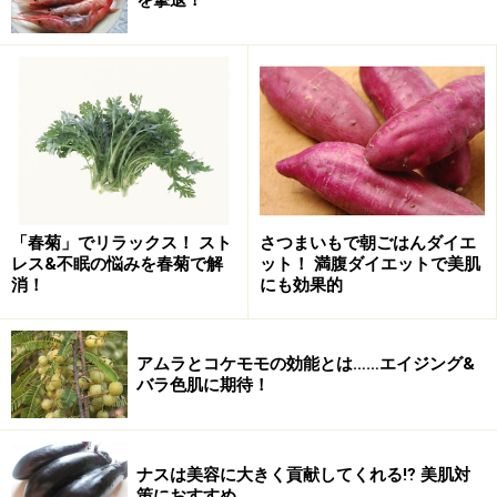
です！ 桑の実は「腎」の働きを高めて、若々しさを保
つ効果があるアンチエイジングフルーツなのです。
「造血効果」で肌荒れを撃退！
「春菊」でリラックス！ スト
さつまいもで朝ごはんダイエ
血色のよい、いきいきとした肌に大切なのは「血」。女
レス&不眠の悩みを春菊で解
ット！ 満腹ダイエットで美肌
消！
にも効果的
子にとっては、肌や髪に栄養を与える「体内美女美容
液」ともいえる存在です。血が不足すると、貧血、生理
痛、めまい、立ちくらみといったトラブルばかりではな
アムラとコケモモの効能とは……エイジング&
く、肌荒れ、顔色が悪いなど美容面にも大打撃！ 桑の
バラ色肌に期待！
実は血を増やす効果の高いフルーツ。「造血ビューテ
ィ」で、潤いのある美しい肌を目指しましょう。
ナスは美容に大きく貢献してくれる⁉ 美肌対
策におすすめ