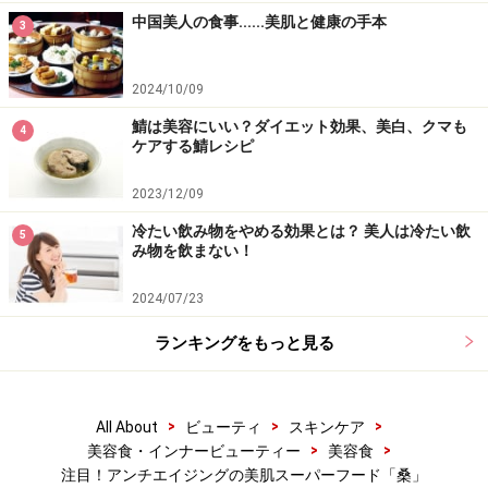
中国美人の食事......美肌と健康の手本
3
2024/10/09
鯖は美容にいい？ダイエット効果、美白、クマも
4
ケアする鯖レシピ
2023/12/09
冷たい飲み物をやめる効果とは？ 美人は冷たい飲
5
み物を飲まない！
2024/07/23
ランキングをもっと見る
>
>
>
All About
ビューティ
スキンケア
>
>
美容食・インナービューティー
美容食
注目！アンチエイジングの美肌スーパーフード「桑」