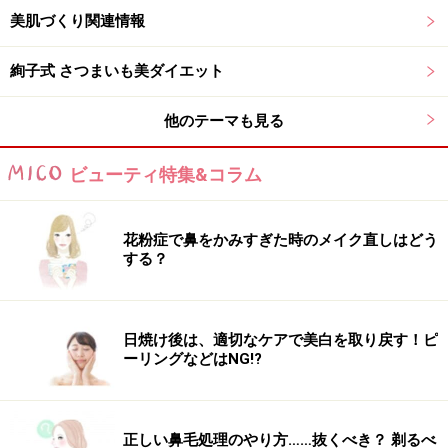
美肌づくり関連情報
絢子式 さつまいも美ダイエット
他のテーマも見る
ビューティ特集&コラム
花粉症で鼻をかみすぎた時のメイク直しはどう
美しい瞳をつくる「桑の葉」
する？
日焼け後は、適切なケアで美白を取り戻す！ピ
ーリングなどはNG!?
さまざまなパワーを秘めた桑の葉
正しい鼻毛処理のやり方……抜くべき？ 剃るべ
一方、桑の葉は乾燥したものが「桑葉（そうよう）」と