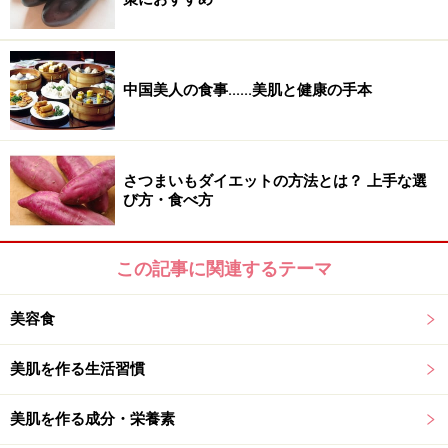
美髪、白髪にもおすすめ！ 「食べるトリ
ートメント＆ヘアカラー」
中国美人の食事......美肌と健康の手本
血の不足は、髪にも影響を与えます。血は髪の維持や成
長に大きく関わります。髪は「血の余り」＝「血余」と
いわえれ、血が充実して余裕があれば髪の状態がよく、
さつまいもダイエットの方法とは？ 上手な選
その量があり、血が不足して余裕がなくなると髪がヤセ
び方・食べ方
て細くなったり、抜け毛、コシがない、パサつくといっ
たトラブルに。桑の実は、血を補って美髪ケアに役立ち
この記事に関連するテーマ
ます。さらには白髪にもよいとされ、まさにトリートメ
ント兼ヘアカラーのような、美髪の「神食材」なので
美容食
す。
美肌を作る生活習慣
美肌を作る成分・栄養素