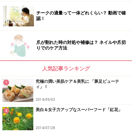
チークの適量って一体どれくらい？ 動画で確
認！
爪が割れた時の対処や補修は？ ネイルや爪切
りでのケア方法
人気記事ランキング
究極の潤い美肌ケア＆美乳に 「豚足ビューテ
1
ィ」！
2014/09/02
美白＆女子力アップなスーパーフード「紅花」
2
2014/07/28