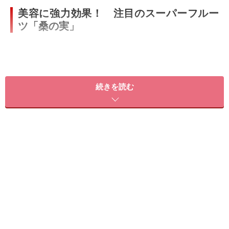
美容に強力効果！ 注目のスーパーフルー
ツ「桑の実」
桑の実は、桑の果実。やわらかい粒が集まった細長い形
で、初夏のころに赤黒く熟し、そのまま食べても甘酸っ
続きを読む
ぱくて美味しいフルーツです。英語でマルベリーとよば
れ、美に貢献するスーパーフルーツとしても注目されて
います。そのまま、あるいはジャム、ジュース、スイー
ツなどに加工したもので入手が可能です。