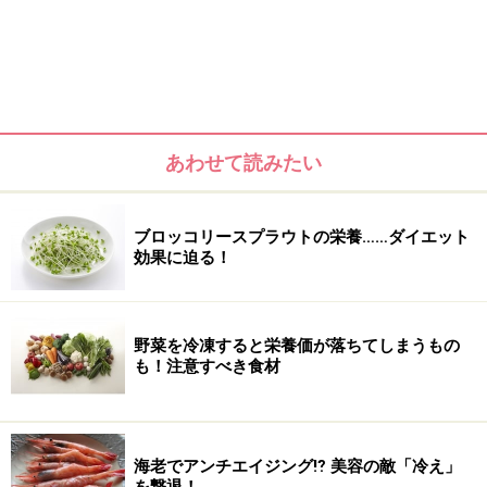
あわせて読みたい
年齢不詳を目指せる「アンチエイジングフ
ブロッコリースプラウトの栄養……ダイエット
ルーツ」
効果に迫る！
桑の実を乾燥させたものは「桑椹（そうじん）」とよば
野菜を冷凍すると栄養価が落ちてしまうもの
れ、生薬としても使われています。そのうれしい効能は
も！注意すべき食材
アンチエイジング！ 中医学において「腎」とよばれる
臓器は、人の成長や発育、生殖、老化をつかさどりま
す。ここが弱ると肌が乾燥して耳が遠くなり、足腰が曲
海老でアンチエイジング⁉ 美容の敵「冷え」
がり、記憶力が低下する……と一気に老け込んでしまうの
を撃退！