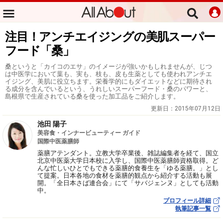
注目！アンチエイジングの美肌スーパー
フード「桑」
桑というと「カイコのエサ」のイメージが強いかもしれませんが、じつ
は中医学において葉も、実も、枝も、皮も生薬としても使われアンチエ
イジング、美肌に役立ちます。栄養学的にもダイエットなどに期待され
る成分を含んでいるという、うれしいスーパーフード・桑のパワーと、
島根県で生産されている桑を使った加工品をご紹介します。
更新日：
2015年07月12日
池田 陽子
美容食・インナービューティー ガイド
国際中医薬膳師
薬膳アテンダント。立教大学卒業後、雑誌編集者を経て、国立
北京中医薬大学日本校に入学し、国際中医薬膳師資格取得。ど
んな忙しいひとでもできる薬膳的食養生を「ゆる薬膳。」とし
て提案。日本各地の食材を薬膳的観点から紹介する活動も展
開。「全日本さば連合会」にて「サバジェンヌ」としても活動
中。
プロフィール詳細
執筆記事一覧