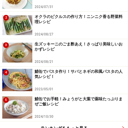
2024/07/31
楽天市場で人気レシピの書籍をチェック！
オクラのピクルスの作り方！ニンニク香る野菜料
2
理レシピ
2024/08/27
生ズッキーニのごま酢あえ！さっぱり美味しいお
3
かずレシピ
2024/08/21
鯖缶でパスタ作り！サバとネギの和風パスタの人
4
気レシピ！
2023/05/01
鯖缶でお手軽！みょうがと大葉で薬味たっぷりま
5
ぜご飯レシピ
2024/10/30