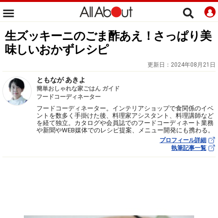
生ズッキーニのごま酢あえ！さっぱり美
味しいおかずレシピ
更新日：
2024年08月21日
ともなが あきよ
簡単おしゃれな家ごはん ガイド
フードコーディネーター
フードコーディネーター。インテリアショップで食関係のイベ
ントを数多く手掛けた後、料理家アシスタント、料理講師など
を経て独立。カタログや会員誌でのフードコーディネート業務
や新聞やWEB媒体でのレシピ提案、メニュー開発にも携わる。
プロフィール詳細
執筆記事一覧