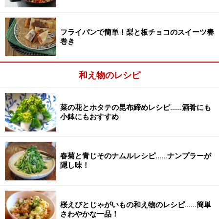
塩を振って軽く混ぜ、10分程度おく。
2
１のズッキーニに塩を振って軽く混ぜ、10分程度おいて
フライパンで簡単！梨と板チョコのスイーツ春
しっかり塩味をなじませ、水気を切る。
巻き
和え物のレシピ
菜の花とホタテの昆布締めレシピ……酒肴にも
小鉢にもおすすめ
春菊と青じそのナムルレシピ……ナンプラーが
隠し味！
桜えびとじゃがいもの和え物のレシピ……簡単
さわやかな一品！