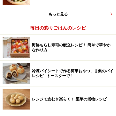
もっと見る
毎日の彩りごはんのレシピ
和える。
3
酢、ごま油、すり白ごまを合わせたボウルに2のズッキ
海鮮ちらし寿司の献立レシピ！ 簡単で華やか
ーニを入れて和える。
な作り方
冷凍パイシートで作る簡単おやつ、甘栗のパイ
レシピ…トースターで！
レンジで皮むき楽らく！ 里芋の煮物レシピ