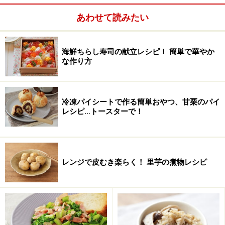
あわせて読みたい
海鮮ちらし寿司の献立レシピ！ 簡単で華やか
な作り方
冷凍パイシートで作る簡単おやつ、甘栗のパイ
レシピ…トースターで！
ズッキーニのごま酢あえの作り方・手順
■
ズッキーニのごま酢あえ
レンジで皮むき楽らく！ 里芋の煮物レシピ
ズッキーニを切る。
1
ズッキーニは５mm幅程度の斜め薄切りにし、更に細切
りにする。