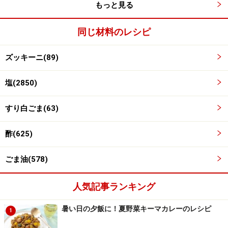
もっと見る
同じ材料のレシピ
ズッキーニ(89)
塩(2850)
すり白ごま(63)
※記事内容は執筆時点のものです。最新の内容をご確認くださ
い。
酢(625)
※衛生面および保存状態に起因して食中毒や体調不良を引き起こ
す場合があります。必ず清潔な状態で、正しい方法で行い、なる
べく早めにお召し上がりください。また、持ち運びの際は保存方
ごま油(578)
法に注意してください。
人気記事ランキング
【編集部おすすめの購入サイト】
暑い日の夕飯に！夏野菜キーマカレーのレシピ
1
Amazonで人気レシピの書籍をチェック！