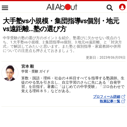
大手塾vs小規模・集団指導vs個別・地元
vs遠距離…塾の選び方
中学受験の塾の選び方のポイントを紹介。塾選びに欠かせない視点のう
ち、1.大手塾vs小規模、2.集団指導vs個別、3.地元vs遠距離、と「対決方
式」で解説してみたいと思います。また塾と個別指導・家庭教師や併用
についての注意点も押さえておきましょう。
更新日：
2023年06月09日
宮本 毅
学習・受験 ガイド
算数・国語・理科・社会の４科目すべてを指導する塾講師。生
徒のやる気を引き出し、自立学習のさらに先にある「自発学
習」を目指す。著書に「はじめての中学受験」「ゴロ合わせで
覚える理科８５」などがある。
プロフィール詳細
執筆記事一覧