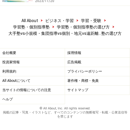
2023/11/20
■2つめは、「
塾の授業についていけないために、そのフ
ォローアップを個別指導や家庭教師に依頼する
」パター
>
>
>
ンです。しかし、残念ではありますが、成績が伸びない
All About
ビジネス・学習
学習・受験
>
>
学習塾・個別指導塾
学習塾・個別指導塾の選び方
からといって塾を増やしても、無駄に終わるケースがほ
大手塾vs小規模・集団指導vs個別・地元vs遠距離…塾の選び方
とんどです。
学習というのは「インプット（理解）→再構成→アウト
会社概要
採用情報
プット（出力）」という三つの段階を経て成立します。
投資家情報
広告掲載
この三つの段階をきちんと踏まなければ、学力が高まる
利用規約
プライバシーポリシー
ことはありません。
All Aboutについて
著作権・商標・免責
そして、塾が主に担っているのは、上記のうち「インプ
当サイトの情報についての注意
サイトマップ
ットの段階」の部分なのです（「再構成」は家庭学習、
ヘルプ
「出力」は模擬試験）。学習の構造について詳しくは
© All About, Inc. All rights reserved.
「
頭が良くなる3ステップを理解して、成績を上げる方
掲載の記事・写真・イラストなど、すべてのコンテンツの無断複写・転載・公衆送信等
を禁じます
法
」の記事を参考にして下さい。