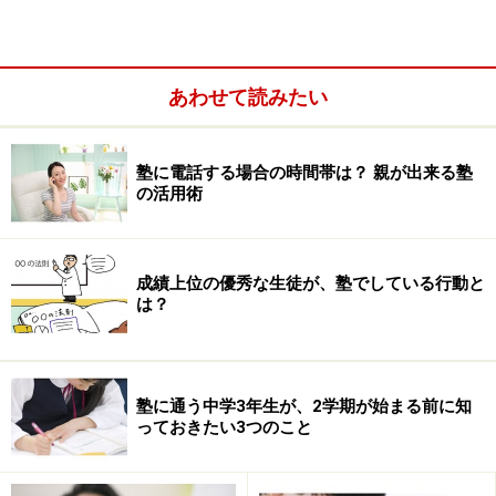
あわせて読みたい
大手塾／小規模塾と個別指導塾／家庭教師の併用は？
中学受験塾の選び方：集団指導塾vs個別指導塾
塾に電話する場合の時間帯は？ 親が出来る塾
中学受験塾の選び方：地元塾vs遠距離通塾
の活用術
成績上位の優秀な生徒が、塾でしている行動と
は？
中学受験塾の選び方：大手塾vs小規模塾
まず最初の対決は、なんといってもやはりコレでしょ
う。塾選びの永遠のテーマといっても過言ではありませ
塾に通う中学3年生が、2学期が始まる前に知
ん。中学受験を始める際、子どもをどちらのタイプの塾
っておきたい3つのこと
に入塾させればよいか悩まれた方もきっと多いはずです
ね。現実問題として、両者の優劣を決めることは難しい