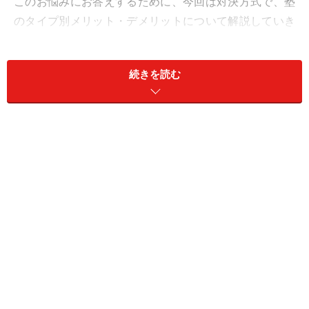
このお悩みにお答えするために、今回は対決方式で、塾
のタイプ別メリット・デメリットについて解説していき
たいと思います。
続きを読む
＜目次＞
塾の選び方 大手塾vs小規模・集団指導vs個別・地元vs遠
距離
中学受験塾の選び方：大手塾vs小規模塾