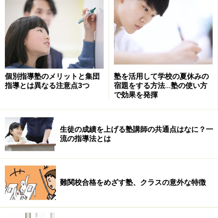
です。
子どものタイプによっても、合う、合わないはあるでし
ょう。また大手塾で上手くいった経験を持つ卒業生の保
護者の方は大手塾を勧めるでしょうし、小規模塾で志望
校に合格した方は小規模塾の方が良いというでしょう。
個別指導塾のメリットと集団
塾を活用して学校の夏休みの
指導とは異なる注意点3つ
宿題をする方法…塾の使い方
それぞれ長所・短所があり一概に「こちらの方が良い」
で効果を発揮
とは言い切れない
ところがあります。
生徒の成績を上げる塾講師の共通点はなに？一
塾選びについては「
中学受験の塾選びに欠かせない5つ
流の指導法とは
のポイント
」でも紹介していますが、
塾の無料体験を活用すること
塾の立地には充分気を付けること
難関校合格をめざす塾、クラスの意外な特徴
学校のお友達が通っていないかどうか確認
年間の費用を確認すること