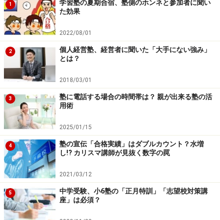
学習塾の夏期合宿、塾側のホンネと参加者に聞い
1
併用するパターンは大きく分けて2つあります。
た効果
■1つめは、「
志望校対策のために個別指導や家庭教師を
2022/08/01
利用する
」というものです。一見「あり」かとも思える
併塾パターンですが、上位校であれば大手塾に志望校対
個人経営塾、経営者に聞いた「大手にない強み」
2
とは？
策のラインナップが揃っているでしょうから、併塾する
必要はないでしょう。
2018/03/01
大手塾には対策講座が存在しなくても、地域に根差した
塾に電話する場合の時間帯は？ 親が出来る塾の活
3
小規模塾ならそうした中学の志望校対策をやっているで
用術
しょうから、探せば必ずあるはずです。
2025/01/15
塾の宣伝「合格実績」はダブルカウント？水増
今は情報化社会ですので、そこは保護者の皆様の努力次
4
し!? カリスマ講師が見抜く数字の罠
第かと思います。まずは自分の志望校の地域にある個人
塾を探してみましょう。お子さんの志望校に強い塾がき
2021/03/12
っと見つかるはずです。入塾段階できちんと作戦を練っ
中学受験、小6塾の「正月特訓」「志望校対策講
5
ておけば、併塾は必要ないでしょう。
座」は必須？