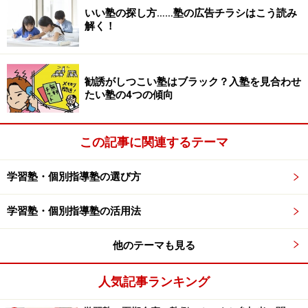
塾の合格実績には惑わされない
いい塾の探し方……塾の広告チラシはこう読み
解く！
が大切です。中学受験は厳しい世界。情報を正しく使
い、お子さんに合った塾選びをして、「中学受験をして
よかった」と思えるような結末を迎えられるよう、塾選
勧誘がしつこい塾はブラック？入塾を見合わせ
たい塾の4つの傾向
びはしっかりとおこなってください。
この記事に関連するテーマ
大手塾／小規模塾と個別指導塾／家庭教師
学習塾・個別指導塾の選び方
の併用は？
学習塾・個別指導塾の活用法
大手塾vs小規模塾は「両者引き分け」と言いたいところ
ですが、
お薦めできない塾選びのパターン
があります。
他のテーマも見る
それは
大手塾（または小規模塾）に通いながら、個別指
導塾（または家庭教師）を併用する
パターンです。
人気記事ランキング