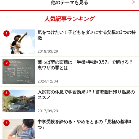
他のテーマも見る
2．塾の立地には充分気を付けましょう
人気記事ランキング
最近では、子どもが被害に遭う犯罪が増えています。お
気をつけたい！子どもをダメにする父親の3つの特
子様が毎週通う塾ですから、その立地というものも、塾
1
徴
選びには欠かせない視点です。
2018/03/29
まず駅から近いこと。これはとても大切な要素です。駅
葉っぱ型の面積は「半径×半径×0.57」で解ける？
2
から近いということは人通りも多いということですか
裏ワザの罪とは
ら、犯罪に巻き込まれる可能性はその分低くなります。
2024/12/04
また駅にはたいてい交番がありますので、何かあった時
入試前の休息で学習効果UP！首都圏日帰り温泉の
の対応も早いです。コンビニなどが近所や通塾路にある
3
ススメ
ことも重要です。不審者に追いかけられたりした時など
にすぐに逃げ込める環境があることは、とても心強いで
2017/09/23
す。
中学受験を諦める・やめるときの「見極め基準3
4
つ」
駅から遠いところであっても、大手塾などの場合は警備