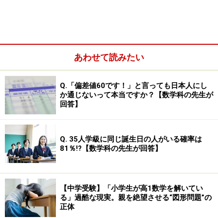
ではあるのですが、実は合格実績よりも重視しなければ
ならないことがあるのです。それは「塾の雰囲気」で
す。
あわせて読みたい
Q.「偏差値60です！」と言っても日本人にし
か通じないって本当ですか？【数学科の先生が
回答】
Q. 35人学級に同じ誕生日の人がいる確率は
81％!?【数学科の先生が回答】
【中学受験】「小学生が高1数学を解いてい
る」過酷な現実。親を絶望させる“図形問題”の
正体
中学受験を目指すにあたって、当然、第一目標は「志望