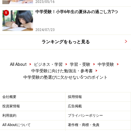
2023/05/16
員を手配して、通塾路の安全を確保しているところもあ
中学受験！小学6年生の夏休みの過ごし方7つ
5
ります。こうした塾は校舎内の警備も万全であるケース
が多く信頼できます。
2024/07/23
また、塾が入っているテナントビルに、その塾以外にど
ランキングをもっと見る
んなお店が入っているかのチェックも重要です。誰でも
出入りできる雑居ビルの場合、不審者が紛れ込んでくる
こともあります。風俗店や飲み屋さんなどが同居してい
>
>
>
>
All About
ビジネス・学習
学習・受験
中学受験
>
中学受験に向けた勉強法・参考書
る場合も、注意が必要だと思います。
中学受験の塾選びに欠かせない5つのポイント
次のページでは、費用や合格実績についてのお話です。
会社概要
採用情報
投資家情報
広告掲載
利用規約
プライバシーポリシー
※記事内容は執筆時点のものです。最新の内容をご確認くださ
い。
All Aboutについて
著作権・商標・免責