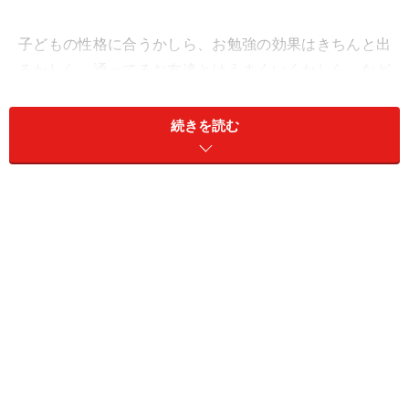
子どもの性格に合うかしら、お勉強の効果はきちんと出
るかしら、通ってるお友達とはうまくいくかしら、など
など様々な悩みが持ち上がってくるものです。それに
「塾」と一口にいっても、大手塾から小さな塾まで選択
続きを読む
肢がたくさんありすぎて、困ってしまいますよね。そこ
で今回は、塾選びをするときに欠かせない視点を、5つ
ご紹介したいと思います。
1．塾の無料体験を活用しましょう
お子さんに合う塾を選ぶときに、一番重要なものは何だ
と思いますか？おそらく多くの方が「合格実績」を挙げ
られると思います。もちろんそれも大切な要素のひとつ