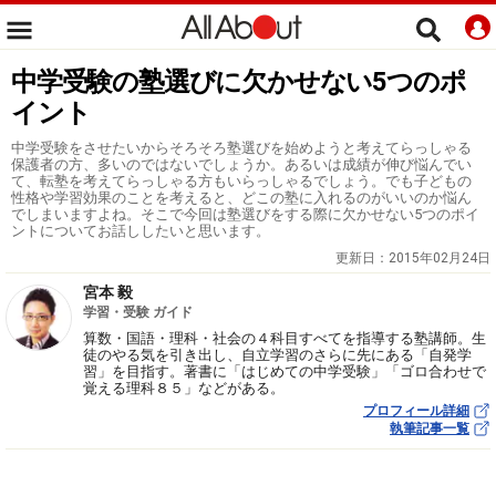
中学受験の塾選びに欠かせない5つのポ
イント
中学受験をさせたいからそろそろ塾選びを始めようと考えてらっしゃる
保護者の方、多いのではないでしょうか。あるいは成績が伸び悩んでい
て、転塾を考えてらっしゃる方もいらっしゃるでしょう。でも子どもの
性格や学習効果のことを考えると、どこの塾に入れるのがいいのか悩ん
でしまいますよね。そこで今回は塾選びをする際に欠かせない5つのポイ
ントについてお話ししたいと思います。
更新日：
2015年02月24日
宮本 毅
学習・受験 ガイド
算数・国語・理科・社会の４科目すべてを指導する塾講師。生
徒のやる気を引き出し、自立学習のさらに先にある「自発学
習」を目指す。著書に「はじめての中学受験」「ゴロ合わせで
覚える理科８５」などがある。
プロフィール詳細
執筆記事一覧