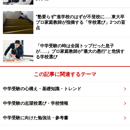
では体験や見学をさせてくれる場合もあります。
“塾要らず”進学校のはずが不登校に……東大卒
無料体験で大切なことは、保護者の方も授業を見学して
プロ家庭教師が指摘する「学校選び」2つの盲
いただくということです。授業中、クラスが騒がしくな
点
いか、先生の説明はわかりやすいか、信頼できそうな先
生なのかといったことは、大人の厳しいチェックが必要
「中学受験の時は全国トップだった息子
となってきます。
が……」プロ家庭教師が“最大の愚行”と危惧す
る学校選び
また無料体験は、できれば算数・国語・理科・社会の全
この記事に関連するテーマ
科目を受講させてもらってください。算数の先生は良い
のだけれど、社会の先生が今一つなのよね、ということ
中学受験の心構え・基礎知識・トレンド
は、実はよくあることなのです。先生の質がそろってい
るかどうかも、塾選びの視点としてはとても重要なこと
中学受験の志望校選び・学校情報
です。
中学受験に向けた勉強法・参考書