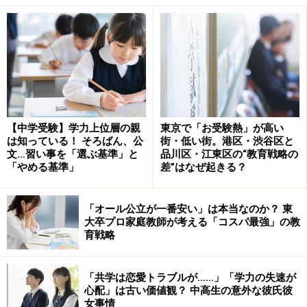
校合格」ですね。となると希望の学校にきちんと合格を
出せているかどうかにどうしても目がいきますよね。で
もみなさん、大切なことをお忘れですよ。それは、希望
の学校に合格するために、お子さんに実力をつけてもら
わなければならない、ということです。それには、お子
さんが気持ちよく、かつ効率的に学習できる環境が必要
になってきます。保護者の皆様にはそれを見極めていた
【中学受験】学力上位層の親
東京で「お受験熱」が高い
だかなければなりません。
は知っている！ そろばん、公
街・低い街。港区・渋谷区と
文…習い事を「選ぶ基準」と
品川区・江東区の“教育戦略の
「やめる基準」
差”はなぜ起きる？
そこで有効なのが、各塾にておこわれている「無料体
験」というものです。これは言ってみれば、車を購入す
「オール公立が一番安い」は本当なのか？ 東
るときの試乗会やマンションを購入するときのモデルル
大卒プロ家庭教師が考える「コスパ最強」の教
育戦略
ーム見学にあたります。誰しもチラシのみで車を買った
り家を買ったりはしないはず。お子様の将来のために
も、無料体験を受講されることをおススメいたします。
「共学は恋愛トラブルが……」「学力の失速が
心配」は古い価値観？ 中高生の意外な彼氏彼
もし無料体験を実施していない塾であっても、交渉次第
女事情