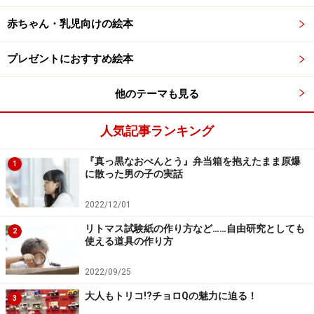
赤ちゃん・乳児向けの絵本
プレゼントにおすすめ絵本
他のテーマも見る
人気記事ランキング
『真っ黒なおべんとう』弁当箱を抱えたまま原爆
1
に散った男の子の実話
2022/12/01
リトマス試験紙の作り方など……自由研究としても
2
使える道具の作り方
2022/09/25
大人もトリコ!?チョロQの魅力に迫る！
3