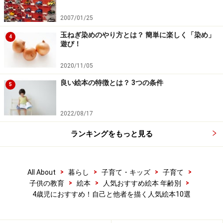
2007/01/25
玉ねぎ染めのやり方とは？ 簡単に楽しく「染め」
4
遊び！
2020/11/05
良い絵本の特徴とは？ 3つの条件
5
2022/08/17
ランキングをもっと見る
>
>
>
>
All About
暮らし
子育て・キッズ
子育て
>
>
>
子供の教育
絵本
人気おすすめ絵本 年齢別
4歳児におすすめ！自己と他者を描く人気絵本10選