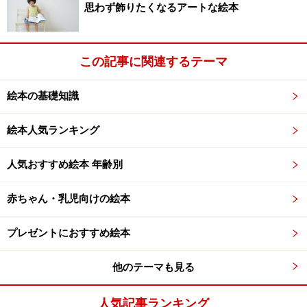
思わず飾りたくなるアートな絵本
作・絵： いわむら かずお
出版社： 童心社
この記事に関連するテーマ
購入はこちらから
絵本の基礎知識
＞＞＞2冊目は『おふろだいすき』の紹介です
絵本人気ランキング
※記事内容は執筆時点のものです。最新の内容をご確認くださ
い。
人気おすすめ絵本 年齢別
次のページへ
1
/
10
赤ちゃん・乳児向けの絵本
プレゼントにおすすめ絵本
他のテーマも見る
人気記事ランキング