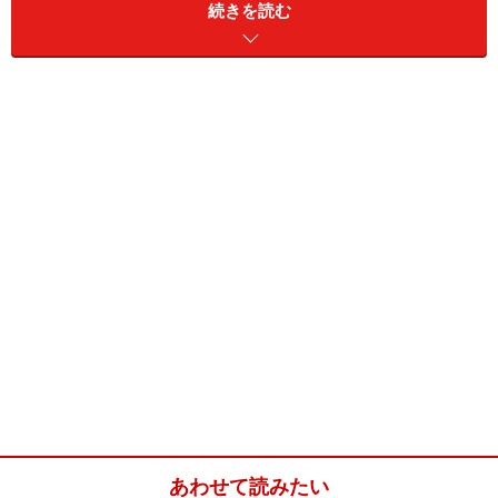
続きを読む
家族や仲間と何かに一緒に取り組んだり、課題を乗り越
えたり、感動を共有したり……。そんな様子をわかりやす
いストーリー展開で楽しく描いた、4歳の時期のおすす
め絵本を10冊ご紹介します。
『14ひきのあさごはん』
10匹きょうだいにお父さん、お母さん、おじいちゃん、
おばあちゃんの総勢14匹のねずみの家族が、力を合わせ
て何かを成し遂げるシリーズ。『14ひきのあさごはん』
では、全員が早起きをして、森に野いちごを摘みにいっ
たり、パンを焼いたり、スープを作ったり、それぞれが
あわせて読みたい