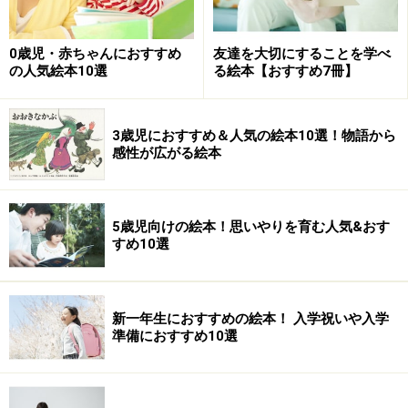
4歳ぐらいになると、家族の中での自分に立場を意識し
始めたり、お手伝いにも興味が沸いてきますよね。下の
0歳児・赤ちゃんにおすすめ
友達を大切にすることを学べ
子が生まれてお兄ちゃん、お姉ちゃんとしての自分を考
の人気絵本10選
る絵本【おすすめ7冊】
える子もいるかもしれません。また、登場するそれぞれ
のねずみを追っていくと、野いちごを摘んでいる最中に
とげが刺さってしまって帰り道もずっと指を気にしてい
3歳児におすすめ＆人気の絵本10選！物語から
感性が広がる絵本
て、ようやくおうちに帰っておかあさんに手当てをして
もらったりという光景も。物語全体とは別の小さなスト
ーリーも楽しみながら追えるでしょう。
5歳児向けの絵本！思いやりを育む人気&おす
すめ10選
絵本『14ひきのあさごはん』
新一年生におすすめの絵本！ 入学祝いや入学
準備におすすめ10選
【書籍データ】