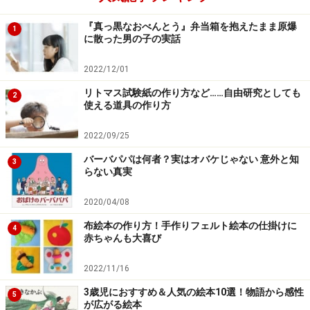
『真っ黒なおべんとう』弁当箱を抱えたまま原爆
1
に散った男の子の実話
2022/12/01
リトマス試験紙の作り方など……自由研究としても
2
使える道具の作り方
2022/09/25
バーバパパは何者？実はオバケじゃない 意外と知
3
らない真実
2020/04/08
布絵本の作り方！手作りフェルト絵本の仕掛けに
4
赤ちゃんも大喜び
2022/11/16
3歳児におすすめ＆人気の絵本10選！物語から感性
5
が広がる絵本