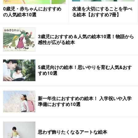
0歳児・赤ちゃんにおすすめ
友達を大切にすることを学べ
の人気絵本10選
る絵本【おすすめ7冊】
3歳児におすすめ＆人気の絵本10選！物語から
感性が広がる絵本
5歳児向けの絵本！思いやりを育む人気&おす
すめ10選
２．できあがった色水を、キッチンペーパーに浸し、良
新一年生におすすめの絵本！ 入学祝いや入学
く乾かします。乾いたらハサミで適当な大きさに切りま
準備におすすめ10選
しょう。試験紙はこれでできあがりです。
思わず飾りたくなるアートな絵本