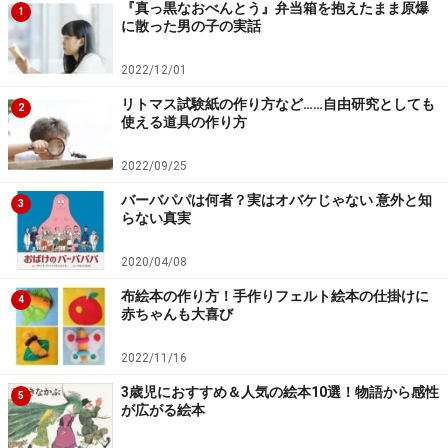
『真っ黒なおべんとう』弁当箱を抱えたまま原爆
1
に散った男の子の実話
2022/12/01
４．左は、「酢」に浸して赤く反応した酸性を示す試験
リトマス試験紙の作り方など……自由研究としても
紙。右は、「せっけん水」に浸して青く反応したアルカ
2
使える道具の作り方
リ性を示す試験紙。
2022/09/25
他に、酸性度アルカリ性度を調べたい液体をいろいろ用
バーバパパは何者？実はオバケじゃない 意外と知
3
らない真実
意してみましょう。自作の試験紙なら、たくさん使って
もへっちゃらです。もっといろんな実験をしたい人は、
2020/04/08
おもしろ科学実験
のサイトに行ってみましょう。さまざ
布絵本の作り方！手作りフェルト絵本の仕掛けに
4
まなジャンルから興味深い実験が見つかります。
赤ちゃんも大喜び
2022/11/16
超簡単ペットボトル集音器の作り方！
3歳児におすすめ＆人気の絵本10選！物語から感性
5
が広がる絵本
集音器は、身の回りの小さな音を拾い集めてくれる道