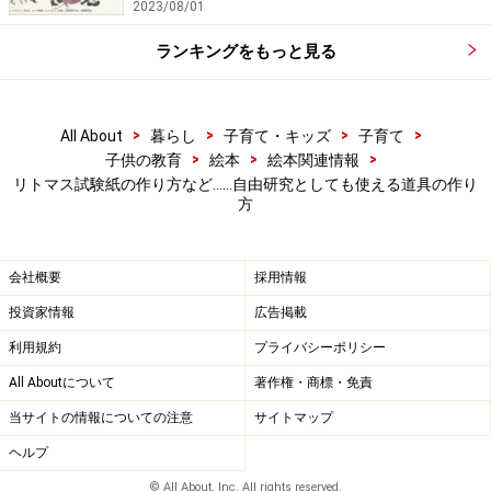
2023/08/01
具。聞き取りたい方向に向けて耳を澄ませば、鳥のさえ
ずりや虫の声などを拾うことができます。パラボナアン
ランキングをもっと見る
テナ型集音器のほとんどは、マイクロフォンを使って録
音することを想定していますが、今回は、ペットボトル
>
>
>
>
の空き容器を利用して作ってみましょう。
All About
暮らし
子育て・キッズ
子育て
>
>
>
子供の教育
絵本
絵本関連情報
リトマス試験紙の作り方など……自由研究としても使える道具の作り
用意するものは、空きペットボトルとラップ。ペットボ
方
トルは500mlのものを使います。
会社概要
採用情報
投資家情報
広告掲載
利用規約
プライバシーポリシー
All Aboutについて
著作権・商標・免責
１．最初に、ペットボトルの底を切ります。指を切らな
当サイトの情報についての注意
サイトマップ
いように気をつけてね。
ヘルプ
© All About, Inc. All rights reserved.