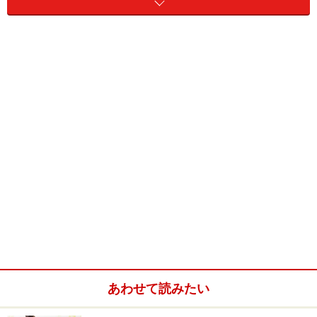
紫キャベツなどに含まれた「アントシアン」は、酸性が
赤、中性が紫、アルカリ性で青に反応します。この性質
を利用して、キッチンペーパーにアントシアンを染み込
ませます。利用できる食品は、紫キャベツの他に、紫シ
あわせて読みたい
ソの葉、ナス、ブルーベリーなどがあります。今回は、
色合いも鮮やかなブルーベリーの皮を使ってみました。