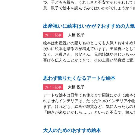
つ、子どもも親も、うれしさと不安でそわそわして
息、親子で絵本を読んでみてはいかがでしょうか？絵.
出産祝いに絵本はいかが？おすすめの人気
大橋 悦子
ガイド記事
絵本は出産祝いの贈りものとしても人気！おすすめ
祝いに絵本を贈る方が増えています。出産祝いとし
なく、お母さん、お父さん、兄弟姉妹やおじいちゃ
喜びを伝えることができて、その上長い間身近に置..
思わず飾りたくなるアートな絵本
大橋 悦子
ガイド記事
アートな絵本は日常でも使えます額縁にかえて絵本
れませんインテリアは、たった1つのインテリア小
ます。けれども、絵画や雑貨など、気に入ったもの
「飽きが来ないかしら……」といった不安で、踏ん切.
大人のためのおすすめ絵本