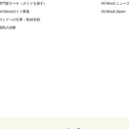
専門家サーチ（ガイドを探す）
All About ニュー
All Aboutガイド募集
All About Japan
ガイドへの仕事・取材依頼
国民の決断