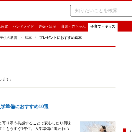
活家電
ハンドメイド
妊娠・出産
育児・赤ちゃん
子育て・キッズ
子供の教育
絵本
プレゼントにおすすめ絵本
します。
学準備におすすめ10選
と寄り添う共感することで安心したり興味
す！もうすぐ1年生。入学準備に追われつ