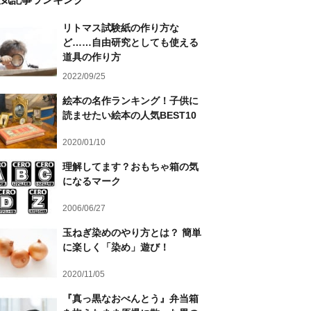
リトマス試験紙の作り方な
ど……自由研究としても使える
道具の作り方
2022/09/25
絵本の名作ランキング！子供に
読ませたい絵本の人気BEST10
2020/01/10
理解してます？おもちゃ箱の気
になるマーク
2006/06/27
玉ねぎ染めのやり方とは？ 簡単
に楽しく「染め」遊び！
2020/11/05
『真っ黒なおべんとう』弁当箱