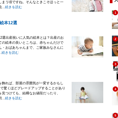
しまう頃ですね。そんなときこそほっと一
..
続きを読む
1
絵本12選
12選出産祝いに人気の絵本とは？出産のお
2
ての絵本の良いところは、赤ちゃんだけで
ん・おばあちゃんまで、ご家族みなさんに
.
続きを読む
3
を飾れば、部屋の雰囲気が一変するかもし
物で驚くほどグレードアップすることがあり
4
を見つけても、結構なお値段だったり、
..
続きを読む
5