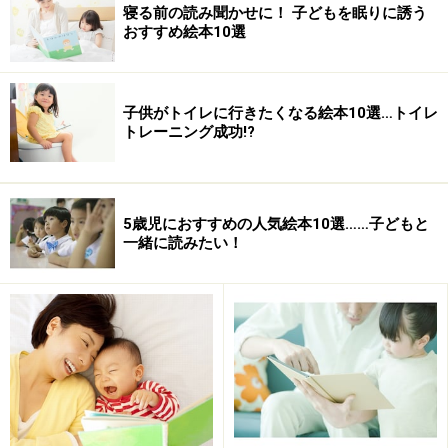
また、万が一そのおもちゃで事故が起こった場合、契約
寝る前の読み聞かせに！ 子どもを眠りに誘う
おすすめ絵本10選
者が消費者に対して賠償などの救済措置を十分に行える
よう補償する制度があることも特徴です。STマークは、
メーカーと消費者がともに安心できる、おもちゃのマー
子供がトイレに行きたくなる絵本10選…トイレ
クなんです。
トレーニング成功!?
ヨーロッパのおもちゃには「CEマーク」
5歳児におすすめの人気絵本10選……子どもと
一緒に読みたい！
アルファベットのCEを丸くデザインしたマーク。EUからの
輸入品であれば、おもちゃ以外の製品にも印刷されている
ヨーロッパから輸入されたおもちゃの箱で見かける「CE
マーク」。数年前にEUが発足した際、ヨーロッパ自由貿
易機構（EFTA）のもとにおける法的規制に対する適合性