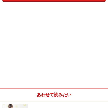
みなさんが購入したおもちゃのマークで一番目にするの
が、「ST（セーフティ・トイ）マーク」ではないでしょ
うか。子どもが安全に遊べるように、昭和46年に業界で
制定された「おもちゃの安全基準」に合格した証（あか
し）です。
主にメーカーである契約者が、STマーク取得の申請をす
ることにより、「社団法人日本玩具協会」指定の検査機
関にて、鋭さや燃えやすさなど多岐にわたって検査が行
われます。そして、合格したおもちゃにのみ表示が許さ
れているのです。STマーク取得の基準は、EN71（欧州
の玩具安全基準）やASTM（米国の玩具安全基準）をも
とに作成され、４年ごとに更新検査をするなど、世界的
に見ても玩具業界の自主基準としてはかなり厳しいもの
あわせて読みたい
です。