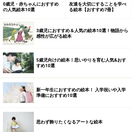
に合格した証です。「CEマークがついていない製品は輸
0歳児・赤ちゃんにおすすめ
友達を大切にすることを学べ
入しない」という国もあるため、EU加盟国内で流通し取
の人気絵本10選
る絵本【おすすめ7冊】
り扱ってもらうためにも、このマークの取得はメーカー
にとっても重要。
3歳児におすすめ＆人気の絵本10選！物語から
感性が広がる絵本
おもちゃの場合は、「ヨーロッパ玩具安全性規格
（EN71/3）」に検査項目が定められ、対象年齢や使用目
的など、玩具の安全性についての具体的な項目が審査さ
5歳児向けの絵本！思いやりを育む人気&おす
すめ10選
れ、適合した製品にマークがつけられます。
>>このマークを見たら気をつけて！注意表示絵記号に注
新一年生におすすめの絵本！ 入学祝いや入学
目>>
準備におすすめ10選
※記事内容は執筆時点のものです。最新の内容をご確認くださ
い。
思わず飾りたくなるアートな絵本
次のページへ
1
/
4