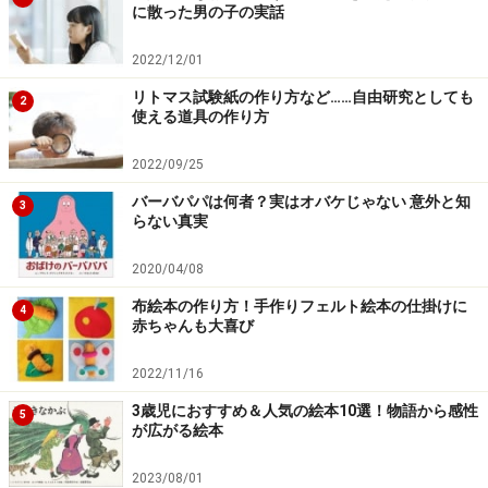
に散った男の子の実話
2022/12/01
リトマス試験紙の作り方など……自由研究としても
2
使える道具の作り方
2022/09/25
バーバパパは何者？実はオバケじゃない 意外と知
3
らない真実
2020/04/08
布絵本の作り方！手作りフェルト絵本の仕掛けに
4
赤ちゃんも大喜び
2022/11/16
3歳児におすすめ＆人気の絵本10選！物語から感性
5
が広がる絵本
2023/08/01