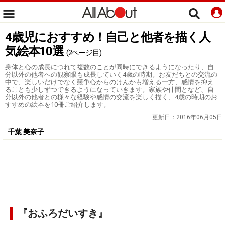
4歳児におすすめ！自己と他者を描く人
気絵本10選
(2ページ目)
身体と心の成長につれて複数のことが同時にできるようになったり、自
分以外の他者への観察眼も成長していく4歳の時期。お友だちとの交流の
中で、楽しいだけでなく競争心からのけんかも増える一方、感情を抑え
ることも少しずつできるようになっていきます。家族や仲間となど、自
分以外の他者との様々な経験や感情の交流を楽しく描く、4歳の時期のお
すすめの絵本を10冊ご紹介します。
更新日：
2016年06月05日
千葉 美奈子
『おふろだいすき』