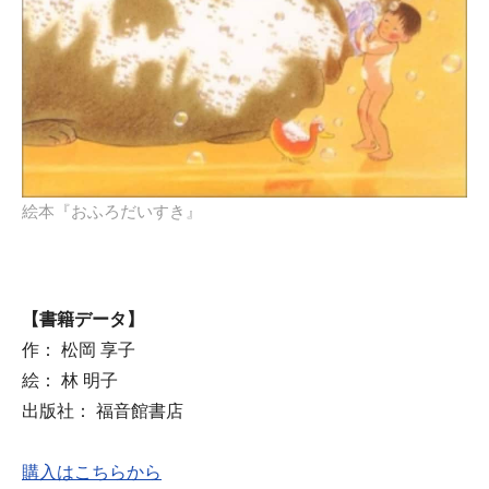
絵本『おふろだいすき』
【書籍データ】
作： 松岡 享子
絵： 林 明子
出版社： 福音館書店
購入はこちらから