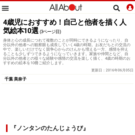
4歳児におすすめ！自己と他者を描く人
気絵本10選
(3ページ目)
身体と心の成長につれて複数のことが同時にできるようになったり、自
分以外の他者への観察眼も成長していく4歳の時期。お友だちとの交流の
中で、楽しいだけでなく競争心からのけんかも増える一方、感情を抑え
ることも少しずつできるようになっていきます。家族や仲間となど、自
分以外の他者との様々な経験や感情の交流を楽しく描く、4歳の時期のお
すすめの絵本を10冊ご紹介します。
更新日：
2016年06月05日
千葉 美奈子
『ノンタンのたんじょうび』