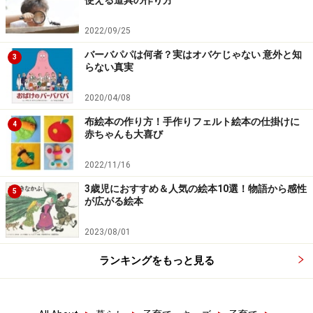
使える道具の作り方
2022/09/25
バーバパパは何者？実はオバケじゃない 意外と知
3
らない真実
2020/04/08
布絵本の作り方！手作りフェルト絵本の仕掛けに
4
赤ちゃんも大喜び
2022/11/16
3歳児におすすめ＆人気の絵本10選！物語から感性
5
が広がる絵本
2023/08/01
ランキングをもっと見る