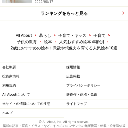
2022/08/17
絵本『おにぎりくんがね』
ランキングをもっと見る
【書籍データ】
作・絵： とよた かずひこ
出版社： 童心社
>
>
>
>
All About
暮らし
子育て・キッズ
子育て
>
>
>
子供の教育
絵本
人気おすすめ絵本 年齢別
2歳におすすめの絵本！意欲や想像力を育てる人気絵本10選
購入はこちらから
会社概要
採用情報
2歳児におすすめの絵本3：『まるくておい
投資家情報
広告掲載
しいよ』
利用規約
プライバシーポリシー
「まる」を色々なおいしいもので表現する絵本。大きな
All Aboutについて
著作権・商標・免責
赤いまるは何かな？ ページをめくるとおいしそうな絵が
当サイトの情報についての注意
サイトマップ
出てきます。少し小さいたくさんの黄色いまるは？カラ
ヘルプ
フルなたくさんのまるはなあに？ ちょっぴり意表をつく
© All About, Inc. All rights reserved.
答えもユニークです。「まる」への子どもたちのイメー
掲載の記事・写真・イラストなど、すべてのコンテンツの無断複写・転載・公衆送信等