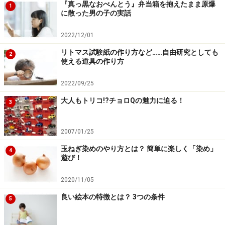
『真っ黒なおべんとう』弁当箱を抱えたまま原爆
1
たちが自分自身でおにぎりになっていくというユニーク
に散った男の子の実話
な発想。子どもにも大人にも人気がある絵本です。リズ
2022/12/01
ミカルに読める文章なので、言葉が段々増えてきた子ど
リトマス試験紙の作り方など……自由研究としても
もたちと、言葉の響きやリズムも一緒に楽しめます。海
2
使える道具の作り方
苔たっぷりのうめ、シャケ、おかかおにぎりができあが
るころには、「おにぎり食べたい！」の気持ちでいっぱ
2022/09/25
いになりそう。絵本をきっかけに、おにぎり作りに挑戦
大人もトリコ!?チョロQの魅力に迫る！
3
してみても楽しいですね。
2007/01/25
作者のとよたかずひこさんが「自立した食べ物たちの物
玉ねぎ染めのやり方とは？ 簡単に楽しく「染め」
4
語」とする「おいしいともだちシリーズ」には、なっと
遊び！
う、とうふ、たまごのほか、色々なバージョンをありま
す。作ること、食べることの喜びを、楽しみながらたっ
2020/11/05
ぷり感じられます。
良い絵本の特徴とは？ 3つの条件
5