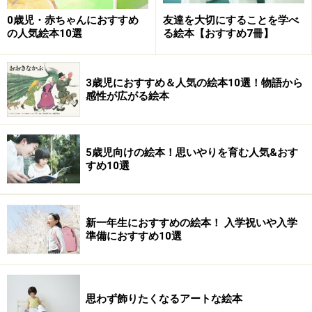
2歳児におすすめの絵本1：『ちびゴリラの
0歳児・赤ちゃんにおすすめ
友達を大切にすることを学べ
ちびちび』
の人気絵本10選
る絵本【おすすめ7冊】
何度も何度も登場する「だいすき」の言葉。家族や森の
仲間たちのたくさんの「だいすき」の気持ちに包まれ
3歳児におすすめ＆人気の絵本10選！物語から
感性が広がる絵本
て、ちびゴリラのちびちびがすくすくと育っていきま
す。自立心が急激に成長するけれどまだまだできないこ
ともたくさんある2歳の時期は、多くの子がいわゆる第
5歳児向けの絵本！思いやりを育む人気&おす
一次反抗期に突入。親子の感情がぶつかることも少なく
すめ10選
ないと思います。葛藤する小さな子に「だいすき」の気
持ちを伝え、安心させてあげたいですね。赤ちゃんじゃ
なくなって体はすっかり大きくなっても、みんなに愛さ
新一年生におすすめの絵本！ 入学祝いや入学
準備におすすめ10選
れ続けるちびちび。子どもも大人も、読んでいてとても
嬉しくなります。子どもの育ちや子育てをする人たちを
応援してくれるような絵本です。
思わず飾りたくなるアートな絵本