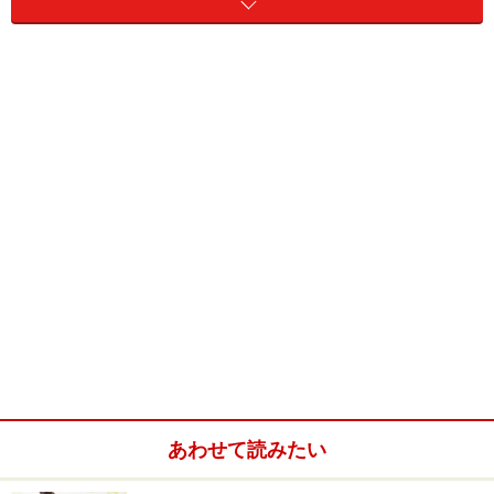
＜目次＞
2歳児におすすめの絵本1：『ちびゴリラのちびち
び』
2歳児におすすめの絵本2：『おにぎりくんが
ね・・』
2歳児におすすめの絵本3：『まるくておいしいよ』
2歳児におすすめの絵本4：『おいしいおと』
2歳児におすすめの絵本5：『しろくまちゃんのほっ
とけーき』
2歳児におすすめの絵本6：『ごめんやさい』
あわせて読みたい
2歳児におすすめの絵本7：『せんろはつづく』