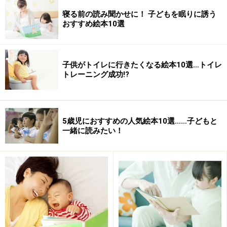
寝る前の読み聞かせに！ 子どもを眠りに誘う
おすすめ絵本10選
子供がトイレに行きたくなる絵本10選…トイレ
トレーニング成功!?
5歳児におすすめの人気絵本10選……子どもと
一緒に読みたい！
2歳児におすすめの絵本8：『おはよう』
2歳児におすすめの絵本9：『はけたよはけたよ』
2歳児におすすめの絵本10：『おやすみ、はたらく
くるまたち』