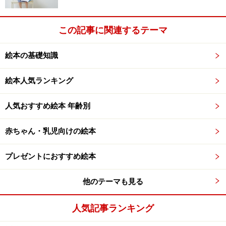
絵本『ちびゴリラのちびちび』
この記事に関連するテーマ
ガイド記事：
「だいすき」に包まれて育つ『ちびゴリラ
のちびちび』
絵本の基礎知識
【書籍データ】
絵本人気ランキング
作・絵： ルース・ボーンスタイン
訳： 岩田 みみ
人気おすすめ絵本 年齢別
出版社： ほるぷ出版
赤ちゃん・乳児向けの絵本
購入はこちらから
プレゼントにおすすめ絵本
他のテーマも見る
2歳児におすすめの絵本2：『おにぎりくん
がね・・』
人気記事ランキング
みんなにおいしく食べてもらうために、ご飯のかたまり