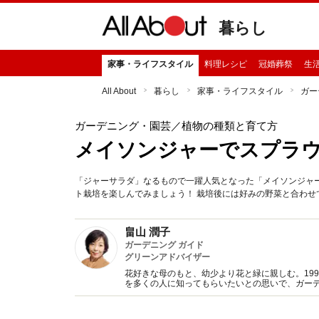
暮らし
家事・ライフスタイル
料理レシピ
冠婚葬祭
生
All About
暮らし
家事・ライフスタイル
ガー
ガーデニング・園芸
／植物の種類と育て方
メイソンジャーでスプラ
「ジャーサラダ」なるもので一躍人気となった「メイソンジャ
ト栽培を楽しんでみましょう！ 栽培後には好みの野菜と合わせ
畠山 潤子
ガーデニング ガイド
グリーンアドバイザー
花好きな母のもと、幼少より花と緑に親しむ。19
を多くの人に知ってもらいたいとの思いで、ガー
行う。