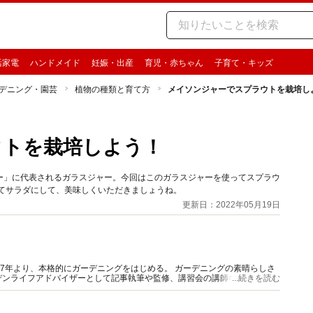
活家電
ハンドメイド
妊娠・出産
育児・赤ちゃん
子育て・キッズ
デニング・園芸
植物の種類と育て方
メイソンジャーでスプラウトを栽培し
ウトを栽培しよう！
ー」に代表されるガラスジャー。今回はこのガラスジャーを使ってスプラウ
てサラダにして、美味しくいただきましょうね。
更新日：2022年05月19日
97年より、本格的にガーデニングをはじめる。 ガーデニングの素晴らしさ
デンライフアドバイザーとして記事執筆や監修、講習会の講師などの活動を
...続きを読む