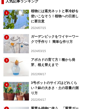
人気記事ランキング
植物には遮光ネットと寒冷紗を
1
使いこなそう！植物への日差し
に要注意
2024/07/15
ガーデンピックをワイヤーワー
2
クで手作り！ 簡単な作り方
2024/03/15
アボカドの育て方！種から発
3
芽、植え替えまで
2022/08/17
3号ポットのサイズはどれくら
4
い？鉢の大きさ・土の容量の測
り方
2022/04/17
重曹を植物に使う、「重曹ガー