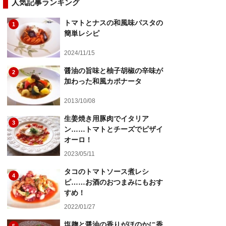
人気記事ランキング
トマトとナスの和風味パスタの
1
簡単レシピ
2024/11/15
醤油の旨味と柚子胡椒の辛味が
2
加わった和風カポナータ
2013/10/08
生姜焼き用豚肉でイタリア
3
ン……トマトとチーズでピザイ
オーロ！
2023/05/11
タコのトマトソース煮レシ
4
ピ……お酒のおつまみにもおす
すめ！
2022/01/27
塩麹と醤油の香りがほのかに香