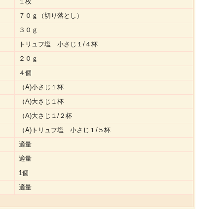
１枚
７０ｇ（切り落とし）
３０ｇ
トリュフ塩 小さじ１/４杯
２０ｇ
４個
（A)小さじ１杯
（A)大さじ１杯
（A)大さじ１/２杯
（A)トリュフ塩 小さじ１/５杯
適量
適量
1個
適量