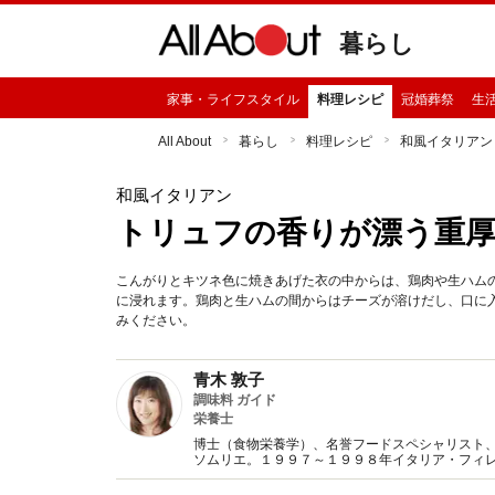
暮らし
家事・ライフスタイル
料理レシピ
冠婚葬祭
生
All About
暮らし
料理レシピ
和風イタリアン
和風イタリアン
トリュフの香りが漂う重
こんがりとキツネ色に焼きあげた衣の中からは、鶏肉や生ハム
に浸れます。鶏肉と生ハムの間からはチーズが溶けだし、口に
みください。
青木 敦子
調味料 ガイド
栄養士
博士（食物栄養学）、名誉フードスペシャリスト
ソムリエ。１９９７～１９９８年イタリア・フィ
外での出版著書は現在３１冊。セミナー講師・講