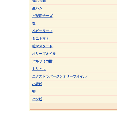
鶏もも肉
生ハム
ピザ用チーズ
塩
ベビーリーフ
ミニトマト
粒マスタード
オリーブオイル
バルサミコ酢
トリュフ
エクストラバージンオリーブオイル
小麦粉
卵
パン粉