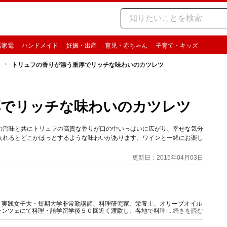
活家電
ハンドメイド
妊娠・出産
育児・赤ちゃん
子育て・キッズ
トリュフの香りが漂う重厚でリッチな味わいのカツレツ
厚でリッチな味わいのカツレツ
の旨味と共にトリュフの高貴な香りが口の中いっぱいに広がり、幸せな気分
入れるとどこかほっとするような味わいがあります。ワインと一緒にお楽し
更新日：2015年04月03日
、実践女子大・短期大学非常勤講師、料理研究家、栄養士、オリーブオイル
レンツェにて料理・語学留学後５０回近く渡欧し、各地で料理を学ぶ。国内
...続きを読む
演・テレビ出演など幅広く活動中。