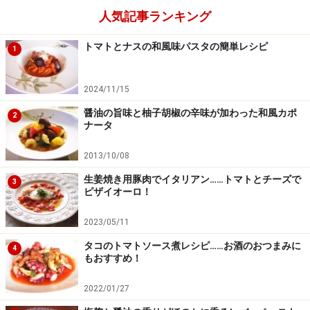
アンチョビの代わりに塩辛を使った、ちょっとオシャレ
人気記事ランキング
な和風イタリアン「タコとブロッコリーのトマトソース
煮」レシピです。トマトやブロッコリーに含まれるビタ
トマトとナスの和風味パスタの簡単レシピ
1
ミンCでタコに含まれるコラーゲンの吸収が良くなり、
美肌効果が期待できますよ。
2024/11/15
醤油の旨味と柚子胡椒の辛味が加わった和風カポ
2
ナータ
簡単おいしい！ にんじんとブロッコリーの
2013/10/08
和風サラダ
生姜焼き用豚肉でイタリアン……トマトとチーズで
3
ピザイオーロ！
出典： 人参とブロッコリーの和風サラダ by mirutann [ク
2023/05/11
ックパッド] 簡単おいしいみんなのレシピが202万品
クックパットで人気のにんじんとブロッコリーの和風サ
タコのトマトソース煮レシピ……お酒のおつまみに
4
もおすすめ！
ラダです。にんじんが予想以上においしくなって、にん
じんが苦手な人でもおいしく食べられる簡単レシピにな
2022/01/27
っています。多くの人がつくれぽでおいしいと絶賛して