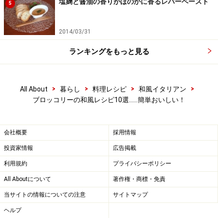
塩麹と醤油の香りがほのかに香るレバーペースト
5
いますよ。
2014/03/31
豆乳と白味噌で作る和風カルボナーラレシ
ランキングをもっと見る
ピ……簡単おいしい！
>
>
>
>
All About
暮らし
料理レシピ
和風イタリアン
ブロッコリーの和風レシピ10選……簡単おいしい！
出典： 豆乳と白味噌で ○和風カルボナーラ○ by えんさん
| レシピブログ - 料理ブログのレシピ満載！へ
会社概要
採用情報
カルボナーラじゃないけどカルボナーラと同じぐらいコ
投資家情報
広告掲載
クと甘味がしっかり付いてる豆乳と白味噌の和風カルボ
利用規約
プライバシーポリシー
ナーラレシピです。作り方だってカルボナーラと一緒！
違うのはソースだけ。ブロッコリー、玉ねぎ、ベーコン
All Aboutについて
著作権・商標・免責
を入れて召し上がれ。
当サイトの情報についての注意
サイトマップ
ヘルプ