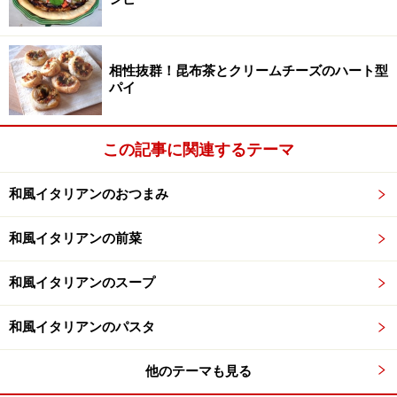
出典： さばとブロッコリーのパスタ [バランス献立レシ
相性抜群！昆布茶とクリームチーズのハート型
ピ] All About
パイ
オリーブオイルでカリッと揚げたサバの竜田揚げと彩り
鮮やかなブロッコリーを使って和風パスタを今日のラン
チにいかがですか？ めんつゆとバルサミコ酢であっさり
この記事に関連するテーマ
とした和風の味付けになっていていくらでも食べられる
和風イタリアンのおつまみ
和風レシピです。
和風イタリアンの前菜
塩辛で和風イタリアン「タコとブロッコリ
和風イタリアンのスープ
ーのトマトソース煮」レシピ
和風イタリアンのパスタ
他のテーマも見る
出典： タコのトマトソース煮 [和風イタリアン] All About