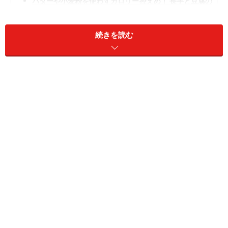
バターや小麦粉を使わずカロリー控えめ！ 長芋と豆腐の
和風グラタン
続きを読む
茹でて和えるだけ！ 簡単「ブロッコリーと
ツナの和風白和え」
出典： 茎までおいしい！ブロッコリとツナの白和え [毎
日の彩りごはん] All About
簡単に今日のおかずをもう一品付けませんか？手早く作
れるのにおいしいブロッコリーとツナの和風白和えレシ
ピをどうぞ。ブロッコリーをサッとゆでて、豆腐とツナ
で和えるだけ！簡単だから料理の苦手な人でもすぐに作
れる和風のブロッコリーレシピです。