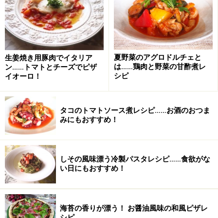
材料は二つだけ！ ブロッコリーと鶏胸肉の
和風サラダ
夏野菜のアグロドルチェと
生姜焼き用豚肉でイタリア
出典： ボリューム満点！ブロッコリーと鶏胸肉の和風サ
は……鶏肉と野菜の甘酢煮レ
ン……トマトとチーズでピザ
ラダ [シンプル和食レシピ] All About
シピ
イオーロ！
ブロッコリーと鶏胸肉の二つの材料を使ったブロッコリ
ーの和風サラダレシピになります。生姜をほのかにきか
タコのトマトソース煮レシピ……お酒のおつま
せた和風ドレッシングがさっぱりとして食べ飽きないお
みにもおすすめ！
味になっています。ゆでて和えるだけなので簡単に作れ
ますよ。
しその風味漂う冷製パスタレシピ……食欲がな
い日にもおすすめ！
サバの竜田揚げと色鮮やかなブロッコリー
で和風パスタ
海苔の香りが漂う！ お醤油風味の和風ピザレ
シピ