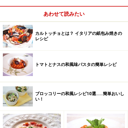
あわせて読みたい
ブロッコリー丸々一本使って「ブロッコリ
ーの煮浸し」
カルトッチョとは？ イタリアの紙包み焼きの
レシピ
出典： 芯まで使って、ブロッコリーの煮浸し [ホームメ
トマトとナスの和風味パスタの簡単レシピ
イドクッキング] All About
ブロッコリーはいつも花の部分しか食べませんよね？茎
をいつも捨ててしまっているけど、ブロッコリーの茎に
も栄養はたっぷりあるのです。捨てるなんて勿体ない！
ブロッコリーの和風レシピ10選……簡単おいし
だったらブロッコリーを丸々一本使って煮浸しを作りま
い！
しょう。簡単に作れる和風ブロッコリーの煮浸しレシピ
です。