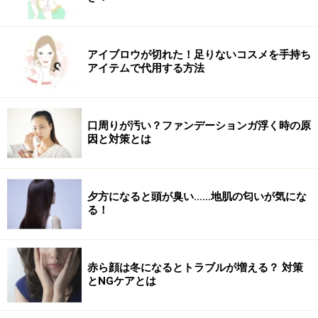
習慣にしましょう。いずれも使う筋肉を意識することで
体幹が鍛えられ、短期間でも効果が期待できます。
アイブロウが切れた！足りないコスメを手持ち
「歯磨き中」
アイテムで代用する方法
つま先は正面を向き、肩幅より広めに脚を開いてスクワ
ットを20回。背骨はまっすぐにした状態で、足の裏全体
に体重をかけるのがポイント。前のめりになったり、お
口周りが汚い？ファンデーションガ浮く時の原
因と対策とは
尻だけ突き出すのはNGです。体幹が鍛えられ、全身痩せ
に◎。またヒップアップ効果も期待できます。
夕方になると頭が臭い……地肌の匂いが気にな
「階段」
る！
お腹を引き上げるようにして立ち、その状態のままつま
先立ちで階段をトントンとリズミカルに駆け上がりま
す。全身の代謝アップ、足のむくみ解消に効果的です。
赤ら顔は冬になるとトラブルが増える？ 対策
とNGケアとは
「トイレタイム」