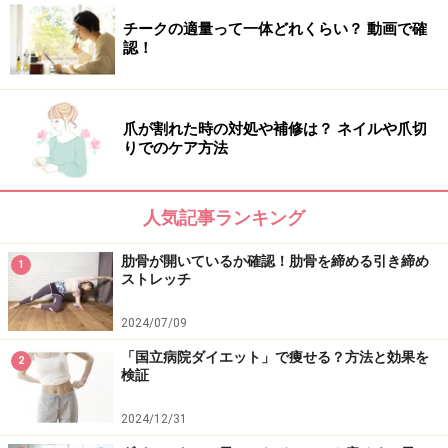
洗面台から少し離れて立ち、股関節から上半身を折り曲
チークの適量って一体どれくらい？ 動画で確
げて両手を洗面台に添えます。曲げるのは股関節のみ。
認！
ひじもひざを伸ばし、背骨もつむじから尾てい骨までま
っすぐに伸ばします。この状態で呼吸をゆっくり5回繰
り返します。肩甲骨が刺激されることで体温アップにつ
爪が割れた時の対処や補修は？ ネイルや爪切
ながり、脚裏が伸びることで疲労回復にも効果的です。
りでのケア方法
人気記事ランキング
自分に合った生活習慣でリセットする方法
肋骨が開いているか確認！肋骨を締める引き締め
1
■入浴＋オイルプリング
ストレッチ
2024/07/09
オイルプリングを入浴タイムに！
「国立病院ダイエット」で痩せる？方法と効果を
2
検証
オイルプリングとは、インドの自然療法であるアーユル
2024/12/31
ヴェーダの一つで、オイルでうがいをすることをいいま