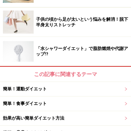
ですよ。そして夜は、温野菜や植物性たんぱく質（豆腐
や納豆など）を加え、体を冷やさないようにすることが
子供の頃から足が太いという悩みを解消！脱下
大切。野菜メインの生活でも十分満足感があるので、ス
半身太りストレッチ
トレスなく続けられるのがメリットです。
「水シャワーダイエット」で脂肪燃焼や代謝ア
家の中でも出来る運動で、代謝向上でリセ
ップ!?
ットする方法
■入浴＋エクササイズ
この記事に関連するテーマ
簡単！運動ダイエット
発汗効果も実感
簡単！食事ダイエット
入浴で体を温めると新陳代謝が上がり、冷えやむくみ解
効果が高い簡単ダイエット方法
消につながります。さらに、エクササイズを加えると、