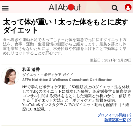
太って体が重い！太った体をもとに戻す
ダイエット
食べ過ぎや運動不足で太ってしまった体を緊急で元に戻すダイエット方
法を、食事・運動・生活習慣の側面からご紹介します。脂肪を落とし体
重を増加させないためには、水分摂取や代謝を上げることで効率よく早
めにリセットすることが肝心です。
更新日：
2021年12月29日
和田 清香
ダイエット・ボディケア ガイド
AFPA Nutrition & Wellness Cousultant Certification
NYで学んだボディケア術、350種類以上のダイエット法を体験
して15kgのダイエットに成功した経験、認定栄養学＆健康促進
コンサルに関する資格をもとにした知識と分析力から、信頼で
きる「ダイエット方法」と「ボディケア」情報を提供。
YouTube&インスタグラムでのダイエット動画も配信中（＊経
歴にURL記載）。
プロフィール詳細
執筆記事一覧