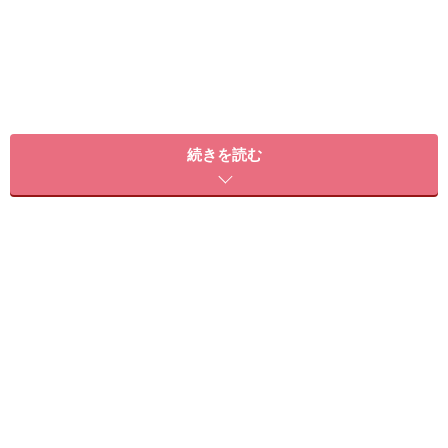
水分や野菜など食生活でリセットする方法
続きを読む
家の中でも出来る運動で、代謝向上でリセットする方法
自分に合った生活習慣でリセットする方法
水分や野菜など食生活でリセットする方法
■水分主体の生活
年末年始の間に体重が2～3kg太ってしまった場合は、水
分主体の生活で胃腸をお休みさせてあげましょう。胃腸