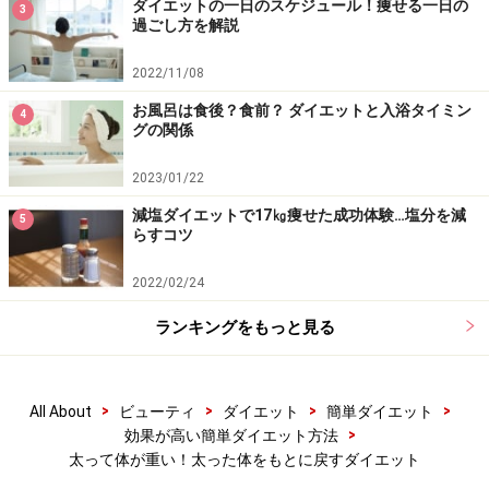
ダイエットの一日のスケジュール！痩せる一日の
3
過ごし方を解説
す。オイルは、オリーブオイル、ココナッツオイル、ご
ま油、ひまわり油、亜麻仁油など、自分の好みのものを
2022/11/08
使ってOK。大さじ1のオイルを口に入れ、ブクブクとう
お風呂は食後？食前？ ダイエットと入浴タイミン
4
がいをするように口の中で15～20分行い、口から出し、
グの関係
水ですすいで完了。
2023/01/22
主な効果としては、口内から体内の毒素を排出する、口
減塩ダイエットで17㎏痩せた成功体験…塩分を減
5
らすコツ
臭や歯周病予防、歯のホワイトニング効果、うがいで口
の周りを筋トレといった効果が期待できます。朝など空
2022/02/24
腹時に行うと効果が高いといわれていますが、ダイエッ
ランキングをもっと見る
ト中で夜中にお腹がすいてしまった時など、入浴しなが
らオイルプリングを実践してみましょう。気が紛れるだ
けでなく、口の中がスッキリとして、ブクブクと口を動
>
>
>
>
All About
ビューティ
ダイエット
簡単ダイエット
かすことで小顔効果もありますよ！
>
効果が高い簡単ダイエット方法
太って体が重い！太った体をもとに戻すダイエット
乱れた食生活・生活習慣をできるだけ早くリセットし