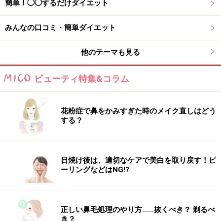
エネルギーを消費しやすい体になります。まず入浴前
簡単！◯◯するだけダイエット
は、常温か温かい飲み物を摂って内側から温めます。お
みんなの口コミ・簡単ダイエット
湯の温度は40度弱にし、最初は首まで3～5分つかり、体
を温めてからエクササイズを始めます。
他のテーマも見る
バスタブで四つ這いになり、ひざを少しだけ浮かせま
ビューティ特集&コラム
す。この状態でひざの開閉を5～10回繰り返します。こ
のとき、お腹を常に凹ませ、ゆっくりとした呼吸にあわ
せて動くことがポイントです。
花粉症で鼻をかみすぎた時のメイク直しはどう
する？
■毎日トライ！ながらエクササイズ
日焼け後は、適切なケアで美白を取り戻す！ピ
ーリングなどはNG!?
生活に少しずつ取り入れることが大事！
正しい鼻毛処理のやり方……抜くべき？ 剃るべ
毎日の生活に無理なく組み込めるながらエクササイズを
き？