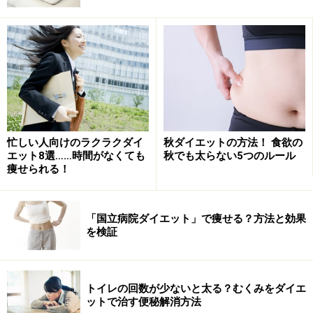
野菜ジュース、スムージー、
コールドプレス製法のジュ
ース
などを食事代わりにし、1～2日間過ごすだけで、以
上の効果が実感でき、体が軽くなるでしょう。
＊自分でスムージーをつくる場合、バナナなどの糖質の
高いフルーツは少な目or抜くのが◎
■野菜メインの生活
忙しい人向けのラクラクダイ
秋ダイエットの方法！ 食欲の
エット8選……時間がなくても
秋でも太らない5つのルール
痩せられる！
野菜中心の食生活は体が軽くなる！
「国立病院ダイエット」で痩せる？方法と効果
「体重はそれほど増えていないけど体が重い」という場
を検証
合は、野菜中心の食事で2～3日間過ごしましょう。朝と
昼は生野菜をたくさん摂って酵素を補給。トレンドの
メ
イソンジャーサラダ
ならカラフルで見た目もお洒落なの
トイレの回数が少ないと太る？むくみをダイエ
で作り甲斐があり、洗いものも少なくて済むのが嬉しい
ットで治す便秘解消方法