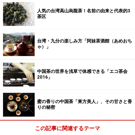
人気の台湾高山烏龍茶！名前の由来と代表的3
茶区
台湾・九分の楽しみ方「阿妹茶酒館（あめおち
ゃ）」
中国茶の世界を浅草で体感できる「エコ茶会
2016」
蜜の香りの中国茶「東方美人」、その甘さと香
りの秘密
この記事に関連するテーマ