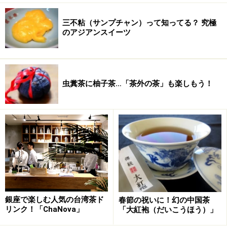
三不粘（サンプチャン）って知ってる？ 究極
のアジアンスイーツ
虫糞茶に柚子茶…「茶外の茶」も楽しもう！
銀座で楽しむ人気の台湾茶ド
春節の祝いに！幻の中国茶
リンク！「ChaNova」
「大紅袍（だいこうほう）」