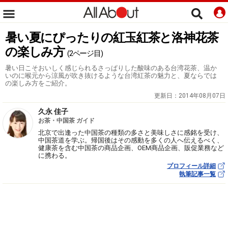
暑い夏にぴったりの紅玉紅茶と洛神花茶
の楽しみ方
(2ページ目)
暑い日こそおいしく感じられるさっぱりした酸味のある台湾花茶、温か
いのに喉元から涼風が吹き抜けるような台湾紅茶の魅力と、夏ならでは
の楽しみ方をご紹介。
更新日：
2014年08月07日
久永 佳子
お茶・中国茶 ガイド
北京で出逢った中国茶の種類の多さと美味しさに感銘を受け、
中国茶道を学ぶ。帰国後はその感動を多くの人へ伝えるべく、
健康茶を含む中国茶の商品企画、OEM商品企画、販促業務など
に携わる。
プロフィール詳細
執筆記事一覧