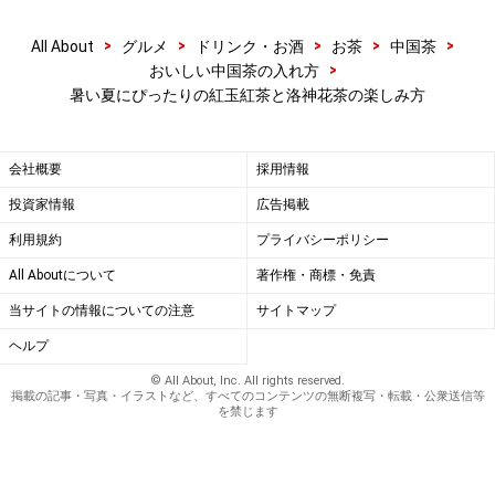
>
>
>
>
>
All About
グルメ
ドリンク・お酒
お茶
中国茶
>
おいしい中国茶の入れ方
暑い夏にぴったりの紅玉紅茶と洛神花茶の楽しみ方
会社概要
採用情報
投資家情報
広告掲載
利用規約
プライバシーポリシー
All Aboutについて
著作権・商標・免責
当サイトの情報についての注意
サイトマップ
ヘルプ
© All About, Inc. All rights reserved.
掲載の記事・写真・イラストなど、すべてのコンテンツの無断複写・転載・公衆送信等
を禁じます