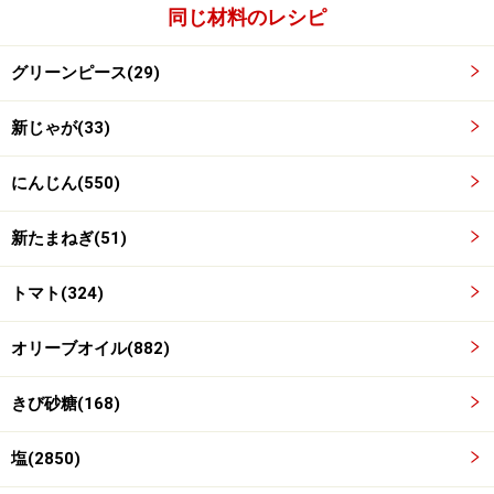
同じ材料のレシピ
トマト、砂糖を入れて炒め、トマトがトロリとしたらひ
たひたの水（分量外）、塩、こしょうを加える。フタを
グリーンピース(29)
ずらして弱火で30～40分煮て、塩、こしょうで味を調え
新じゃが(33)
る。水分が多い場合は少しとばす。
にんじん(550)
新たまねぎ(51)
トマト(324)
オリーブオイル(882)
きび砂糖(168)
塩(2850)