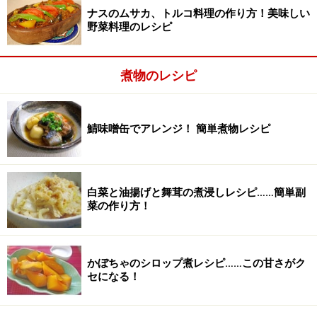
ナスのムサカ、トルコ料理の作り方！美味しい
野菜料理のレシピ
煮物のレシピ
鯖味噌缶でアレンジ！ 簡単煮物レシピ
白菜と油揚げと舞茸の煮浸しレシピ……簡単副
菜の作り方！
炒める。
2
かぼちゃのシロップ煮レシピ……この甘さがク
セになる！
グリンピース、新じゃが、新にんじんを入れて炒める。