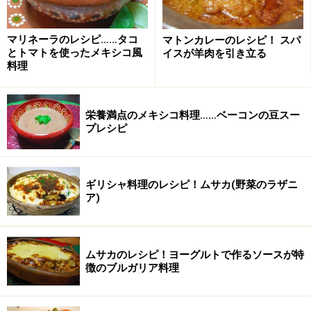
マリネーラのレシピ……タコ
マトンカレーのレシピ！ スパ
とトマトを使ったメキシコ風
イスが羊肉を引き立る
グリーンピースのオリーブ油煮の作り方・
料理
手順
■
グリーンピースと新じゃがのオリーブオイル煮
栄養満点のメキシコ料理……ベーコンの豆スー
プレシピ
材料を切る。
1
新じゃが、新にんじんは皮をむき、トマトとともに1cm
弱の角切りにする。
ギリシャ料理のレシピ！ムサカ(野菜のラザニ
ア)
鍋にオリーブオイルを入れて熱し、新たまねぎを入れ
る。水分がなくなり、しんなりするまで炒める。
ムサカのレシピ！ヨーグルトで作るソースが特
徴のブルガリア料理