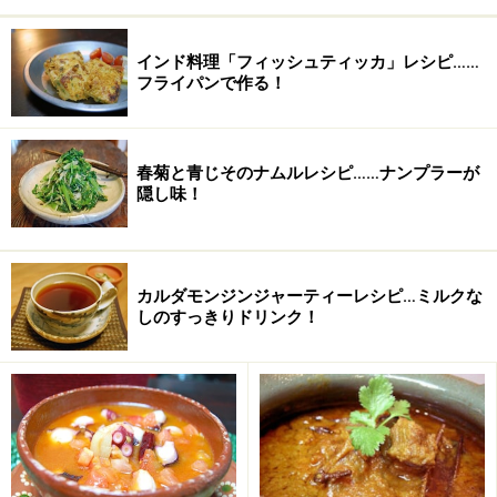
オリーブオイル
大さじ1
インド料理「フィッシュティッカ」レシピ……
きび砂糖
ひとつまみ （砂糖でも
フライパンで作る！
可）
塩
少々
春菊と青じそのナムルレシピ……ナンプラーが
隠し味！
こしょう
少々
カルダモンジンジャーティーレシピ…ミルクな
しのすっきりドリンク！