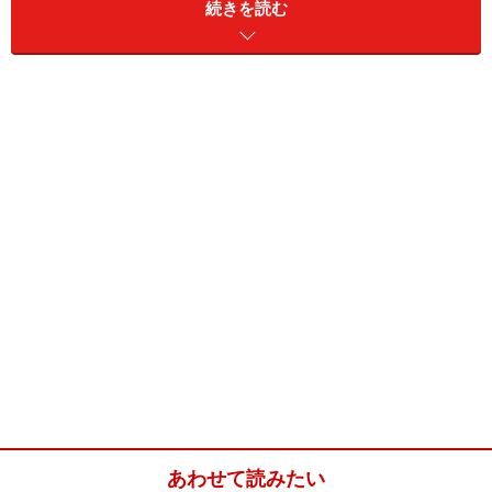
しますね。
続きを読む
材料はとってもシンプルで作り方も簡単。
時間がおいしくしてくれるほっこりレシピです。
グリーンピースのオリーブ油煮(2～3人分)
■
グリーンピースと新じゃがのオリーブオイル煮
グリーンピース
200gくらい
新じゃが
1個
にんじん
1/2本 （新にんじんを使
用）
新たまねぎ
1/2個 （みじん切り）
トマト
1個 （湯むきする）
あわせて読みたい