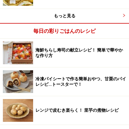
もっと見る
毎日の彩りごはんのレシピ
海鮮ちらし寿司の献立レシピ！ 簡単で華やか
な作り方
冷凍パイシートで作る簡単おやつ、甘栗のパイ
レシピ…トースターで！
※記事内容は執筆時点のものです。最新の内容をご確認くださ
い。
※衛生面および保存状態に起因して食中毒や体調不良を引き起こ
す場合があります。必ず清潔な状態で、正しい方法で行い、なる
レンジで皮むき楽らく！ 里芋の煮物レシピ
べく早めにお召し上がりください。また、持ち運びの際は保存方
法に注意してください。