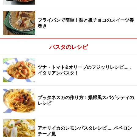
フライパンで簡単！梨と板チョコのスイーツ春
巻き
パスタのレシピ
味を整える。
2
茹で上がったパスタとゆで汁少々一緒に加え、みじん切
ツナ・トマト&オリーブのフジッリレシピ……
りにした香菜を加えてサッと和え、醤油、塩、こしょう
イタリアンパスタ！
で味を調え、レモン汁をさっとふる。
プッタネスカの作り方！娼婦風スパゲッティの
レシピ
アオリイカのレモンパスタレシピ……ペペロン
チーノ風