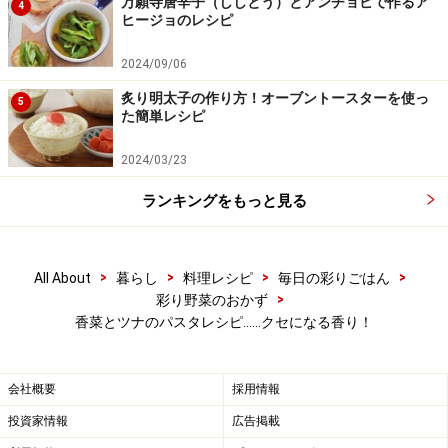
万願寺唐辛子（ししとう）とアンチョビで作るア
4
ヒージョのレシピ
2024/09/06
炙り明太子の作り方！オーブントースターを使っ
5
た簡単レシピ
2024/03/23
ランキングをもっと見る
>
>
>
>
All About
暮らし
料理レシピ
毎日の彩りごはん
>
彩り野菜のおかず
香菜とツナのパスタレシピ……クセになる香り！
会社概要
採用情報
投資家情報
広告掲載