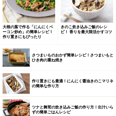
鍋にたっぷりの湯を沸かし塩(分量外)を加えてスパゲッ
ティーをゆでる。フライパンにオリーブオイルとにんに
く、赤唐辛子を入れて弱火にかけ、香りが立ったら玉ね
ぎをしんなりするまで炒め、油を切ったツナを加えて軽
大根の葉で作る「にんにくベ
きのこ炊き込みご飯のレシ
ーコン炒め」の簡単レシピ！
ピ！ 香りを最大限活かすコツ
く炒める。
作り置きにもぴったり
さつまいものおかず簡単レシピ！さつまいもと
ひき肉の重ね焼き
作り置きにも最適！にんにく醤油きのこマリネ
の簡単な作り方
ツナと舞茸の炊き込みご飯の作り方！出汁いら
ずの簡単ごはんレシピ