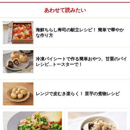
あわせて読みたい
海鮮ちらし寿司の献立レシピ！ 簡単で華やか
な作り方
冷凍パイシートで作る簡単おやつ、甘栗のパイ
レシピ…トースターで！
■
レンジで皮むき楽らく！ 里芋の煮物レシピ
香菜とツナのパスタの作り方・手順
■
香菜とツナのパスタ
スパゲッティーをゆでる。
1