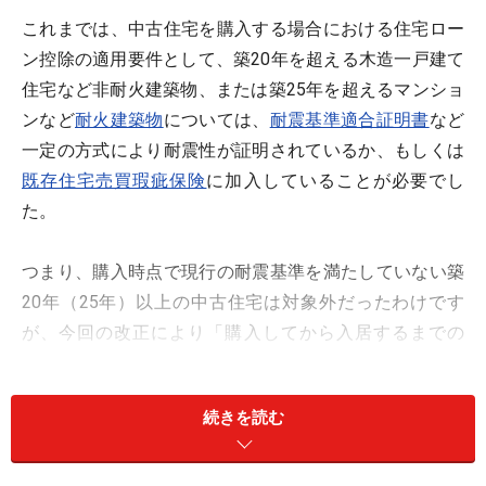
これまでは、中古住宅を購入する場合における住宅ロー
ン控除の適用要件として、築20年を超える木造一戸建て
住宅など非耐火建築物、または築25年を超えるマンショ
ンなど
耐火建築物
については、
耐震基準適合証明書
など
一定の方式により耐震性が証明されているか、もしくは
既存住宅売買瑕疵保険
に加入していることが必要でし
た。
つまり、購入時点で現行の耐震基準を満たしていない築
20年（25年）以上の中古住宅は対象外だったわけです
が、今回の改正により「購入してから入居するまでの
間」に耐震改修工事を実施した場合でも住宅ローン控除
の適用が可能となりました。この措置は、平成26年4月1
続きを読む
日以降に契約をした場合が対象です。