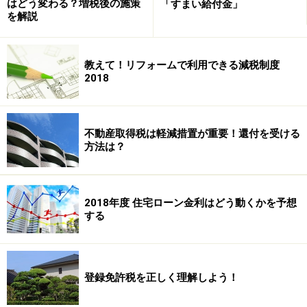
存住宅に係る
不動産取得税
の特例措置についても同様の
はどう変わる？増税後の施策
「すまい給付金」
を解説
改正が行なわれました。
ただし、贈与税に関する非課税措置や特例措置を受ける
教えて！リフォームで利用できる減税制度
2018
場合には贈与を受けた年の翌年3月15日まで、不動産取
得税の特例措置を受ける場合には家屋の取得後6か月以
内に、耐震改修工事を終えたうえで所定の証明を受ける
不動産取得税は軽減措置が重要！還付を受ける
ことが必要です。
方法は？
2018年度 住宅ローン金利はどう動くかを予想
買取再販物件を購入した場合の登録免許税
する
を軽減
今回の改正では、
宅地建物取引業者
がいったん買い取っ
た中古住宅において「一定の質の向上を図るための特定
登録免許税を正しく理解しよう！
の増改築等」が行なわれた場合に、それを購入した個人