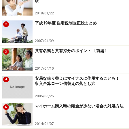
版
ォームが行なわれていること
□ 取得時点において築10年以上の家屋であること
2018/01/22
□ 築20年以内（耐火建築物は築25年以内）もしくは一定
平成19年度 住宅税制改正総まとめ
2
の耐震性を満たしていること
2007/04/09
築20年（25年）を超える家屋の場合には、耐震基準適合
共有名義と共有持分のポイント 〔前編〕
証明書、住宅性能評価書（耐震等級1～3）、保険付保証
3
明書（既存住宅売買瑕疵担保責任保険への加入）のいず
れかにより耐震性が証明されていなければなりません。
2017/04/10
安易な借り替えはマイナスに作用することも！
4
収入合算ローン借替えの落とし穴
これに該当する中古住宅を購入する際には、宅地建物取
引業者から「増改築等証明書」または既存住宅売買瑕疵
2005/05/25
担保責任保険の「保険付保証明書」を受け取り、これを
マイホーム購入時の頭金が少ない場合の対処方法
5
住宅用家屋証明書
申請の際に添付することになります。
2014/04/07