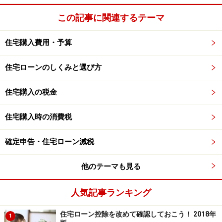
に対して
登録免許税
の軽減が図られることになりまし
この記事に関連するテーマ
た。
住宅購入費用・予算
所有権移転
登記
に係る登録免許税の税率は一般住宅の特
例が0.3％（本則2.0％）のところ、一定の買取再販物件
住宅ローンのしくみと選び方
では0.1％となり、適用期間は平成26年4月1日から平成
28年3月31日までの2年間です。
住宅購入の税金
住宅購入時の消費税
ただし、次の要件を満たすことが必要です。軽減を受け
ることのできる中古住宅かどうかは、売買契約の前に売
確定申告・住宅ローン減税
主の宅地建物取引業者に確認してください。
他のテーマも見る
□ 床面積が50平方メートル以上であること
□ 宅地建物取引業者が買い取ってから再販するまでの期
人気記事ランキング
間が2年以内であること
□ 一定の要件（工事費用、工事内容など）を満たすリフ
住宅ローン控除を改めて確認しておこう！ 2018年
1