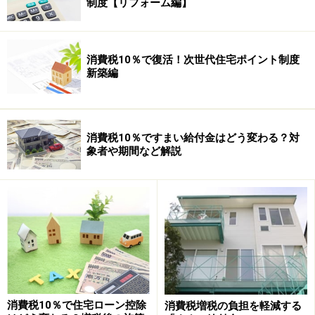
の場合には自分だけで耐震改修工事をすることができな
制度【リフォーム編】
いため、実質的に中古一戸建て住宅を対象とした特例だ
といえるでしょう。
消費税10％で復活！次世代住宅ポイント制度
新築編
なお、手続きにあたっては売買契約締結後、その引き渡
しを受けるまでの間に一定の申請（耐震改修工事業者が
確定していない場合は仮申請）または既存住宅売買瑕疵
消費税10％ですまい給付金はどう変わる？対
保険の申込みをすることが必要です。
象者や期間など解説
そして、引き渡しを受けた後に耐震改修工事を行ない、
入居する日までに所定の証明を受けなければなりませ
ん。
また、住宅ローン控除だけでなく、直系尊属から住宅取
得等資金の贈与を受けた場合の
贈与税
の
非課税
措置、住
宅取得等資金に係る
相続時精算課税制度
の特例措置、既
消費税10％で住宅ローン控除
消費税増税の負担を軽減する