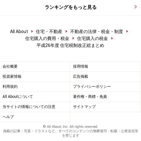
≪
その他の主な住宅税制改正点…次ページへ
≫
ランキングをもっと見る
※記事内容は執筆時点のものです。最新の内容をご確認くださ
>
>
>
All About
住宅・不動産
不動産の法律・税金・制度
い。
>
>
住宅購入の費用・税金
住宅購入の税金
平成26年度 住宅税制改正総まとめ
次のページへ
1
/
2
会社概要
採用情報
投資家情報
広告掲載
利用規約
プライバシーポリシー
All Aboutについて
著作権・商標・免責
当サイトの情報についての注意
サイトマップ
ヘルプ
© All About, Inc. All rights reserved.
掲載の記事・写真・イラストなど、すべてのコンテンツの無断複写・転載・公衆送信等
を禁じます