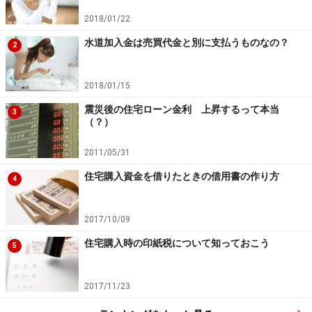
2018/01/22
水道加入金は売買代金と別に支払うものなの？
2
2018/01/15
震災後の住宅ローン金利 上昇するって本当
3
（？）
2011/05/31
住宅購入資金を借りたときの借用書の作り方
4
2017/10/09
住宅購入時の印紙税について知っておこう
5
2017/11/23