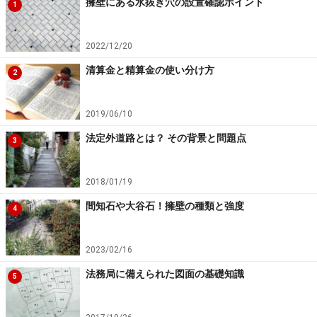
擁壁にある水抜き穴の設置確認ポイント
1
2022/12/20
清算金と精算金の使い分け方
2
2019/06/10
法定外道路とは？ その背景と問題点
3
2018/01/19
間知石や大谷石！擁壁の種類と強度
4
2023/02/16
法務局に備えられた図面の基礎知識
5