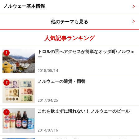
ノルウェー基本情報
割引施設の一部は以下：
他のテーマも見る
※（ ）内は大人1枚分の通常チケット料金
水族館（250ノルウェークローネ→25％割引）
人気記事ランキング
フロイエン山へのケーブルカー乗車券（85ノルウェ
トロルの舌へアクセスが簡単なオッダ町/ノルウェ
1
ークローネ→時期によって無料か50％割引）（別記
ー
事
「ノルウェーの観光都市ベルゲンを一望！フロイ
エン山」
）
2015/05/14
ローセンクランツの塔（60ノルウェークローネ→無
ノルウェーの通貨・両替
2
料）
ホーコン王の館（60ノルウェークローネ→無料）
2017/04/25
コーデー美術館（100ノルウェークローネ→無料）
これを飲まずに帰れない！ ノルウェーのビール
3
ブリッゲン博物館（70ノルウェークローネ→無料）
2014/07/16
ベルゲン・カードは観光案内所で購入可能。2種類あ