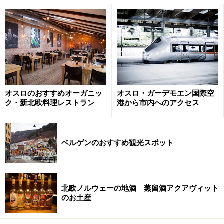
は、旅行スポットがわかりやすく表示されているので、
日本の旅行本とあわせて持っておくと役立つでしょう。
観光案内所の奥のスペースでは、ノルウェーがシーフー
ドの街として栄えてきた経緯や養殖サーモンに関する資
料を、映像で無料で見ることができます。
実はとても便利なのが観光案内所が運営する公式ホーム
オスロのおすすめオーガニッ
オスロ・ガーデモエン国際空
ページ！ おすすめの宿泊施設、飲食店、季節ごとのイベ
ク・新北欧料理レストラン
港から市内へのアクセス
ントなど、旅行者にとって便利な情報が盛りだくさんの
コンテンツとなっています。わかりやすい情報が英語で
ベルゲンのおすすめ観光スポット
まとめられているので、ぜひ利用してみてください。
北欧ノルウェーの地酒 蒸留酒アクアヴィット
のお土産
お得な観光割引券、ベルゲン・カード