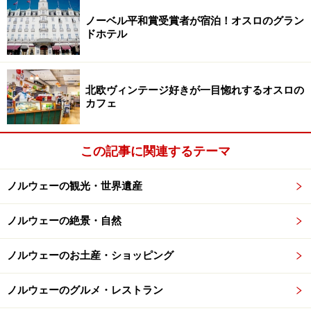
ノーベル平和賞受賞者が宿泊！オスロのグラン
ドホテル
あると便利なお得な観光券ベルゲン・カード Photo:Bergen
Reiselivslag - visitBergen.com
北欧ヴィンテージ好きが一目惚れするオスロの
ベルゲンの観光スポットをたくさん回る予定のある方に
カフェ
おすすめなのが、「ベルゲン・カード」（Bergen Card）
と呼ばれるお得な観光カード。市内の交通機関は無料で
利用でき、観光スポット、飲食店、駐車場は無料か割引
この記事に関連するテーマ
で利用できます。数日間で観光スポットを何箇所か訪問
ノルウェーの観光・世界遺産
する場合は、この観光カードを購入したほうがお得とな
ります。
ノルウェーの絶景・自然
2014年度版のベルゲン・カードでは、美術館・博物館な
ノルウェーのお土産・ショッピング
どの観光施設は約25箇所、コンサートやフェスティバル
のイベントは11種類、バス観光などのアクティビティは
ノルウェーのグルメ・レストラン
4種類、飲食店が5箇所が適用対象内となっています。