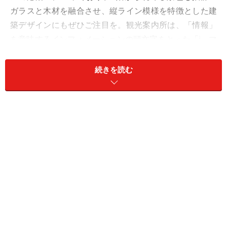
ガラスと木材を融合させ、縦ライン模様を特徴とした建
築デザインにもぜひご注目を。観光案内所は、「情報」
を意味するインフォメーションの頭文字をとった「i」マ
ークが目印となっています。
続きを読む
旅行の疑問点や不安はここで解決！