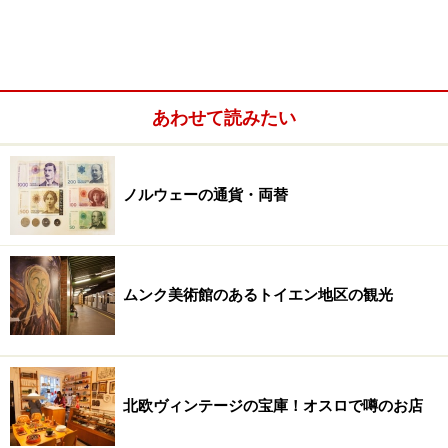
2階にある観光案内所 Photo:Asaki Abumi
あわせて読みたい
観光案内所は建物の2階にあり、1階は人気の観光スポッ
トである魚市場となっています（冬季は魚市場は屋外で
ノルウェーの通貨・両替
はなく屋内のみで開催）。観光案内所と魚市場は両施設
とも無料で自由に出入りが可能。スタッフは英語が話
せ、観光パンフレットは無料（一部は日本語）、旅行者
に人気のお土産も購入することができます。
ムンク美術館のあるトイエン地区の観光
宿泊施設や飲食店などの観光情報のアドバイスをはじ
め、フィヨルド旅行のプランのお手伝いや、交通機関や
観光施設の一部チケットの購入もできます。館内には無
北欧ヴィンテージの宝庫！オスロで噂のお店
料Wi-Fiあり。観光案内所で無料でもらえる中心地の地図