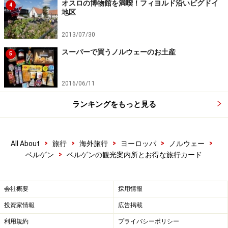
オスロの博物館を満喫！フィヨルド沿いビグドイ
り、価格は大人料金1名分が、
4
地区
24時間有効 200ノルウェークローネ
2013/07/30
48時間有効 260ノルウェークローネ
スーパーで買うノルウェーのお土産
5
ベルゲン・カードに関する詳細は、観光案内所の公式HP
にて（英語）
「Bergen Card」
2016/06/11
ランキングをもっと見る
＜DATA＞
>
>
>
>
>
All About
旅行
海外旅行
ヨーロッパ
ノルウェー
北欧デザインの建築にも注目 Photo:Asaki Abumi
>
ベルゲン
ベルゲンの観光案内所とお得な旅行カード
■
Turistinformasjonen i Bergen
（ベルゲン観光案内所）
住所：Strandkaien 3
会社概要
採用情報
TEL：
+47 55 55 20 00
+47 55 55 20 00
投資家情報
広告掲載
問い合わせメール：info@visitBergen.com
利用規約
プライバシーポリシー
営業時間：6～8月8:30～22:00、5・9月9:00～20:00、10