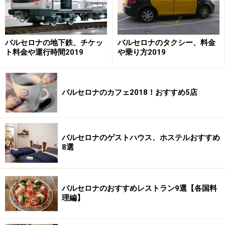
営業時間：10:30～14:00、17:00～20:30
定休日：日曜
バルセロナの地下鉄、チケッ
バルセロナのタクシー、料金
ト料金や運行時間2019
や乗り方2019
マール・デ・カバ
バルセロナのカフェ2018！おすすめ5店
インテリアショップのような素敵な店内。手作り感いっぱい
の商品も
バルセロナのゲストハウス、ホステルおすすめ
こちらは2012年にオープンしたばかりの20～40代の女性
8選
に人気のカフェ兼雑貨店。入り口付近はかわいいカフェ
になっており、その奥の広々としたお洒落なインテリア
空間にバルセロナの若手デザイナーのグッズが並んでい
バルセロナのおすすめレストラン9選【各国料
ます。商品はアクセサリーやカトラリー、マグカップや
理編】
食器、クッションカバーや鞄から家具など。オーナーの