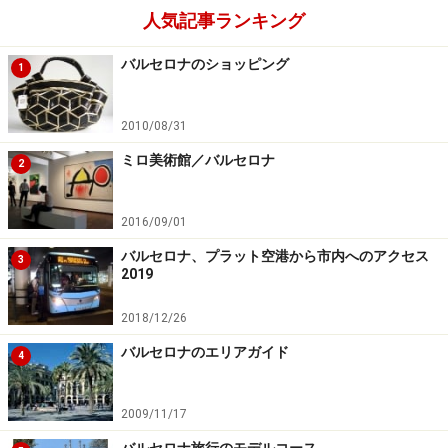
人気記事ランキング
小じんまりとしていますが、
ピカソ美術館
付近にあり観
バルセロナのショッピング
光客に利用しやすいお店。ユニークでキッチュな小物を
1
探すならこのお店。こちらは男女どちらにもおすすめで
す。ポラロイドカメラで撮ったような素敵なポストカー
2010/08/31
ドが1ユーロからなど、お手頃な商品もあるのでぶらり
ミロ美術館／バルセロナ
2
と入りやすいでしょう。スペインらしいカラフルで楽し
い柄のグッズがいっぱいです。
2016/09/01
バルセロナ、プラット空港から市内へのアクセス
3
＜DATA＞
2019
■
WAWAS Barcelona
（ワワス・バルセロナ）
住所：Carders 14 Barcelona
2018/12/26
TEL：(34) 93 3197 992
バルセロナのエリアガイド
4
営業時間：11:00～14:00、17:00～21:00
定休日：日曜
2009/11/17
※記事内容は執筆時点のものです。最新の内容をご確認くださ
バルセロナ旅行のモデルコース