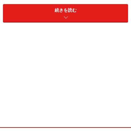
続きを読む
ドス・イ・ウナ
洋服やシューズからちょっとしたキーホルダーまでラインナ
ップが豊富
バルセロナで活動する若手デザイナーたちのアクセサリ
ーやグッズ、フランスやイギリスなどからオーナーが自
らセレクトした机周りの小物などがぎっしり詰まった穴
場的な雑貨店です。スペイン版レゴのフィギュアなどレ
アなビンテージ商品もあり、小物好きなスペイン人にフ
ァンが多いですが、日本人観光客にも人気なのでオーナ
ーは親日家。全部で約1600種あるという品数も魅力。男
女どちらにも好みのグッズがきっと見つかります。