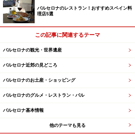
マールさんはインテリアデザイナーとあり、ショップ空
バルセロナのレストラン！おすすめスペイン料
間の演出も素敵。足安めにカフェでお茶をしてからショ
理店5選
ッピングできるのもポイント高し。
この記事に関連するテーマ
＜DATA＞
■
Mar de Cava
（マール・デ・カバ）
バルセロナの観光・世界遺産
住所：Valéncia 293 Barcelona
TEL：(34) 93 4585 333
バルセロナ近郊の見どころ
営業時間：10:30～14:00、16:30～20:30
定休日：日曜
バルセロナのお土産・ショッピング
バルセロナのグルメ・レストラン・バル
ワワス・バルセロナ
バルセロナ基本情報
他のテーマも見る
おもちゃ箱のような楽しいお店。ボルン地区散策の際に寄っ
てみては