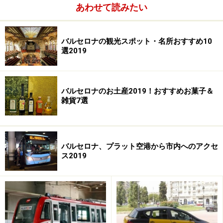
あわせて読みたい
バルセロナの観光スポット・名所おすすめ10
選2019
バルセロナのお土産2019！おすすめお菓子＆
雑貨7選
バルセロナ、プラット空港から市内へのアクセ
ス2019
＜DATA＞
■Dos i Una（ドス・イ・ウナ）
住所：Roselló 275 Barcelona
TEL：(34) 93 2177 032