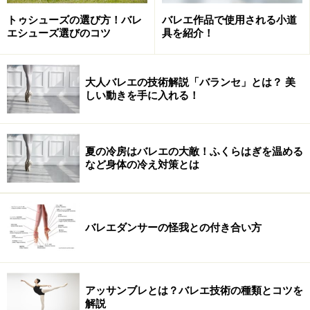
・5番のアン・バ
アン・バは 「下方に」 という意味です。アン・バのポジ
トゥシューズの選び方！バレ
バレエ作品で使用される小道
エシューズ選びのコツ
具を紹介！
ションは次のように作ります。
腕を体に沿って自然に下ろし、上半身の前に置きます。
手首と肘を丸くし、腕で長い楕円を描くようにします。
大人バレエの技術解説「バランセ」とは？ 美
しい動きを手に入れる！
肩には力を入れず、前肩にならないように注意します。
・5番のアン・ナヴァン
夏の冷房はバレエの大敵！ふくらはぎを温める
アン・ナヴァンは 「前方に」 という意味です。5番のア
など身体の冷え対策とは
ン・バの位置からみぞおちの高さまで腕を上げます。肘
を下げないように張り、指先が垂れ下がらないように注
意します。指先を少し上半身に近づけ、アン・バのよう
バレエダンサーの怪我との付き合い方
に長い楕円ではなく円を作るようにします。
◎ここを注意！
アッサンブレとは？バレエ技術の種類とコツを
アン・ナヴァンで長い楕円ではなく円にするのは、長い
解説