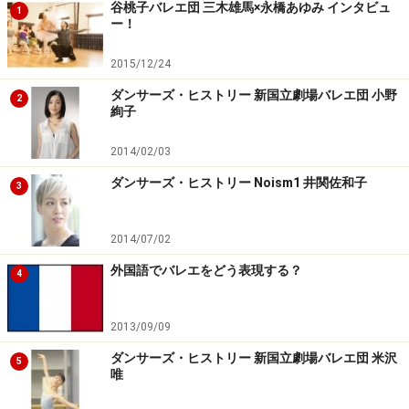
違いますので、踊り分ける必要が出てきます。
谷桃子バレエ団 三木雄馬×永橋あゆみ インタビュ
1
ー！
◎ここを注意！
2015/12/24
アン・ナヴァンから腕を上げるときは、円を楕円に戻す
ダンサーズ・ヒストリー 新国立劇場バレエ団 小野
2
必要があります。肘を少し伸ばしながら縦に長くなるよ
絢子
うに楕円を作りましょう。
2014/02/03
ダンサーズ・ヒストリー Noism1 井関佐和子
3
バレエの腕のポジション：2番
2014/07/02
2番は、5番のアン・ナヴァンから左右に開いた腕のポジ
ションです。動かすのは腕だけですが、肩がつられて動
外国語でバレエをどう表現する？
4
くことがあります。でも正しくは肩は動いてはいけませ
ん。肩は常に後ろに引いて、その位置を保つように注意
2013/09/09
します。肩・肘・中指の3点が1本の滑らかなラインを作
ダンサーズ・ヒストリー 新国立劇場バレエ団 米沢
5
るようにします。
唯