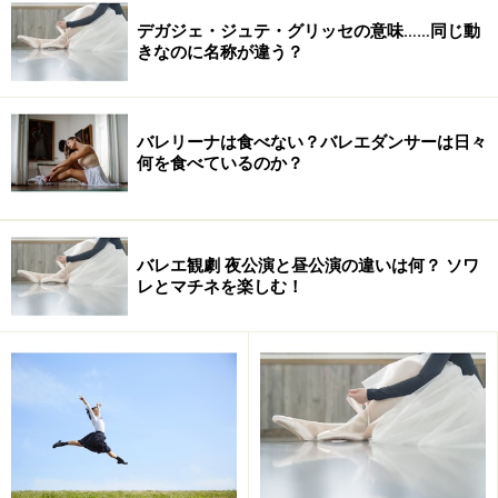
デガジェ・ジュテ・グリッセの意味……同じ動
きなのに名称が違う？
バレリーナは食べない？バレエダンサーは日々
何を食べているのか？
腕のポジションは、チケッティ・メソッドが多く使われてい
ます。今回は、2番、4番、5番について説明します。
このポジションから説明すると、後の2番、4番が理解し
バレエ観劇 夜公演と昼公演の違いは何？ ソワ
やすいので、まずは5番から。皆さんが聞いているポジ
レとマチネを楽しむ！
ションのアン・バ、アン・ナヴァン、アン・オーは全て
5番のポジションです。これは聞いたことがない、とい
う方が多いと思います。アン・バは5番のアン・バ。ア
ン・ナヴァンは5番のアン・ナヴァン、アン・オーは5番
のアン・オーです。