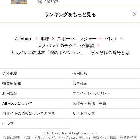
2013/06/07
◎ここを注意！
動かし方に注意します。アン・ナヴァンから動くときは
ランキングをもっと見る
3段階で動かします。下記ような段階を踏んで動かすと
自然な動きになります。
>
>
>
>
All About
趣味
スポーツ・レジャー
バレエ
第1段階：指先から円を描くように引っ張っていく。
>
大人バレエのテクニック解説
第2段階：肘を開く。
大人バレエの基本「腕のポジション」……それぞれの番号とは
第3段階：腕全体を肩から開く。
会社概要
採用情報
バレエの腕のポジション：4番
投資家情報
広告掲載
利用規約
プライバシーポリシー
4番の腕のポジションには2種類あります。アン・ナヴァ
All Aboutについて
著作権・商標・免責
ンとアン・オーです。
・4番のアン・ナヴァン※
当サイトの情報についての注意
サイトマップ
右腕は2番、左腕は5番のアン・ナヴァンのポジションを
ヘルプ
とります。
© All About, Inc. All rights reserved.
掲載の記事・写真・イラストなど、すべてのコンテンツの無断複写・転載・公衆送信等