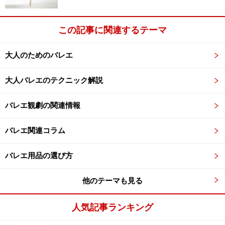
腕だと回転の邪魔になるからです。回転での腕は、回転
の軸に沿うように、上半身になるべく近づける必要があ
ります。昔物理で習ったモーメントのことです。腕が上
この記事に関連するテーマ
半身から離れるとモーメントが大きくなってしまうの
大人のためのバレエ
で、回転の軸がぶれてしまいます。テコの原理と同様で
す。腕を上半身に近づけるというのは、物理的に理にか
大人バレエのテクニック解説
なった回り方となります。
バレエ観劇の関連情報
・5番のアン・オー
アン・オーは 「上に」 という意味です。5番のアン・ナ
バレエ関連コラム
ヴァンの位置から腕を頭の上まで上げます。上に上がっ
ても腕の使い方はアン・バとまったく同じです。指先の
バレエ用品の選び方
位置は真上ではなく、頭よりも少し前に置きます。とこ
他のテーマも見る
ろが、男性とデュエットを踊るときは、指先の位置が変
わります。どこに置くかというと、頭の真上に置きま
人気記事ランキング
す。一人で踊るときと男性と踊るときでは指先の位置が