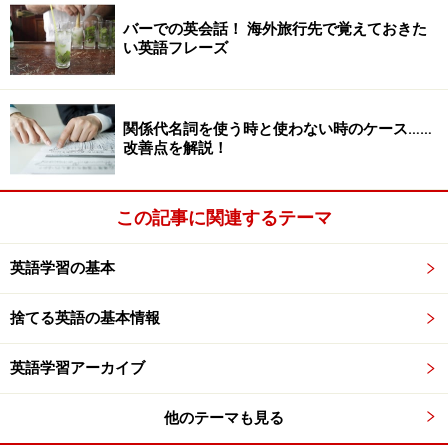
れてしまいました。
バーでの英会話！ 海外旅行先で覚えておきた
い英語フレーズ
これが辞書の限界だと言えるかもしれませんね。私自
身、こういう
「辞書内
たらい回し」
を経験して、なんとかならないものかとい
関係代名詞を使う時と使わない時のケース……
改善点を解説！
つも考えていました。同じような経験をされたことが、
みなさんもきっとあると思います。
この記事に関連するテーマ
今回は、私なりに整理したアイデアをご紹介しますの
英語学習の基本
で、スッキリしてくださいね！
捨てる英語の基本情報
Say
英語学習アーカイブ
他のテーマも見る
Say 'yay'!