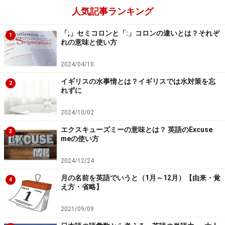
人気記事ランキング
Sayは、普通
「口頭」でなにかを言うこと
です。「なに
か」は雄叫びでも意味のあることでも、なんでも構いま
「;」セミコロンと「:」コロンの違いとは？それぞ
1
れの意味と使い方
せん。雄叫びにも一応
'ah'
という文字が当てられていま
すので、単語として表せるものならなんでも使えます。
2024/04/10
イギリスの水事情とは？イギリスでは水対策を忘
2
とにかく、
「口から単語になっていることばを言う」
と
れずに
覚えると良いでしょう。良い例としては、コンサートや
2024/10/02
ライブで、アーティストやミュージシャンが
'Say yay'
な
エクスキューズミーの意味とは？ 英語のExcuse
どと観客に呼びかけたりしますが、観客は特に自分の意
3
meの使い方
見や気持ちの表明としてでなく、
「とにかく口でなにか
を言っている」
訳です。
2024/12/24
月の名前を英語でいうと（1月～12月）【由来・覚
4
また、
自分の意志に関わらず、とにかく口からなにか単
え方・省略】
語を言う
という点で、
Say 'yes'!
（Yesって言って！）と
2021/09/09
いう例もわかりやすいものの一つだと思います。