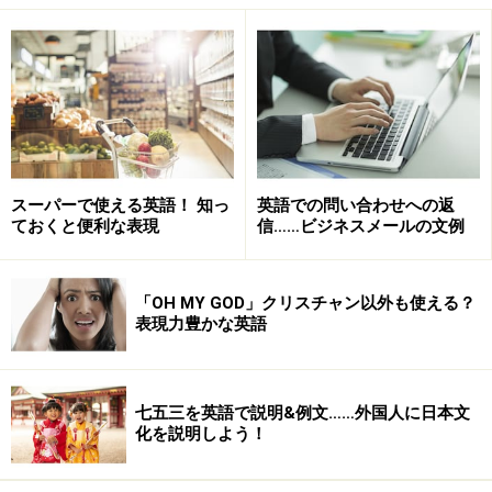
が、少なくとも
say, speak, talk, tell
の4つは使い分けま
しょう。こういった単語の入っている例文を会話文など
で丸暗記している人は、正しく使い分けていても、曖昧
な認識のままでいることが多いもの。これを機会に、
「意識的に」使い分ける
ようにしてみましょう！
スーパーで使える英語！ 知っ
英語での問い合わせへの返
辞書の限界
ておくと便利な表現
信……ビジネスメールの文例
say
を英英辞典で調べると、
to speak or tell somebody
something, using words
(Oxford Advanced Learner's
「OH MY GOD」クリスチャン以外も使える？
表現力豊かな英語
Dictionary)とあります。sayを調べたいのに、speakもtell
もある！
七五三を英語で説明&例文……外国人に日本文
それならば、と
Tell
を調べてみると、
to give
化を説明しよう！
information to somebody by speaking or writing
（同
辞書）と出てきます。tellが知りたいのにspeakで説明さ