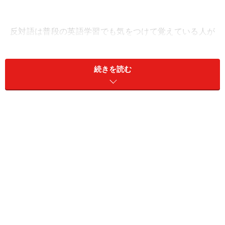
反対語は普段の英語学習でも気をつけて覚えている人が
多いのですが、実は、類義語がさらなる上達の鍵になる
ことをぜひ感じて頂きたいと思います。
続きを読む
＜目次＞
日本語ではぜんぶ同じ意味
辞書の限界
Say
Speak
Talk
Tell