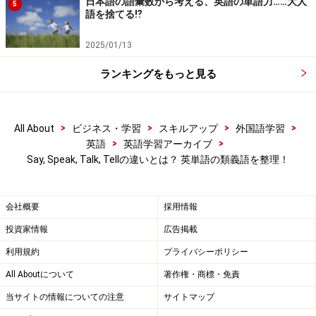
日本語の語彙数から考える、英語の単語力……大人
5
語を捨てる⁉
2025/01/13
ランキングをもっと見る
>
>
>
>
All About
ビジネス・学習
スキルアップ
外国語学習
>
>
英語
英語学習アーカイブ
Say, Speak, Talk, Tellの違いとは？ 英単語の類義語を整理！
会社概要
採用情報
投資家情報
広告掲載
Speak
利用規約
プライバシーポリシー
All Aboutについて
著作権・商標・免責
一方通行の「話す」
当サイトの情報についての注意
サイトマップ