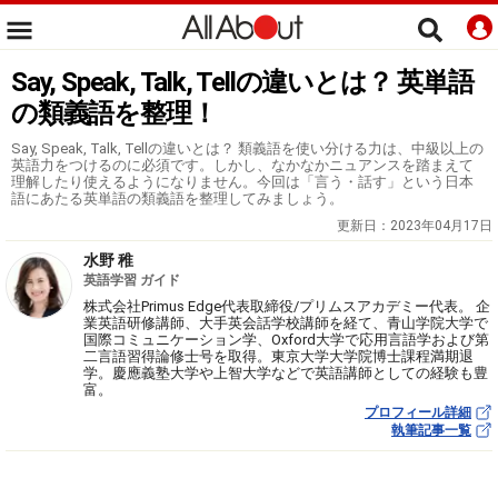
Say, Speak, Talk, Tellの違いとは？ 英単語
の類義語を整理！
Say, Speak, Talk, Tellの違いとは？ 類義語を使い分ける力は、中級以上の
英語力をつけるのに必須です。しかし、なかなかニュアンスを踏まえて
理解したり使えるようになりません。今回は「言う・話す」という日本
語にあたる英単語の類義語を整理してみましょう。
更新日：
2023年04月17日
水野 稚
英語学習 ガイド
株式会社Primus Edge代表取締役/プリムスアカデミー代表。 企
業英語研修講師、大手英会話学校講師を経て、青山学院大学で
国際コミュニケーション学、Oxford大学で応用言語学および第
二言語習得論修士号を取得。東京大学大学院博士課程満期退
学。慶應義塾大学や上智大学などで英語講師としての経験も豊
富。
プロフィール詳細
執筆記事一覧