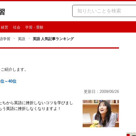
習
・経営
社会
学習・受験
語学習
英語
英語 人気記事ランキング
事をご紹介します。
1位～40位
更新日：2009/06/26
たちから英語に挫折しないコツを学びまし
もう英語に挫折しなくなりますよ！