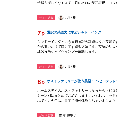
学習も楽しくなるはず。月の名前の英語表現、由来
水野 稚
ガイド記事
7
通訳の英語力に学ぶシャドーイング
位
シャドーイングという同時通訳の訓練法をご存知で
から追いかけて口に出す練習方法です。英語のリズ
練習方法シャドウイングを解説します。
水野 稚
ガイド記事
8
ホストファミリーが使う英語！ ヘビロテフレ
位
ホームステイのホストファミリーになったらヘビロ
シーン別にまとめてご紹介します。いずれも、中学
現です。今年は、自宅で海外体験しちゃいましょう
古賀 和歌子
ガイド記事