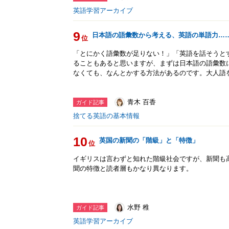
英語学習アーカイブ
9
日本語の語彙数から考える、英語の単語力…
位
「とにかく語彙数が足りない！」「英語を話そうと
ることもあると思いますが、まずは日本語の語彙数
なくても、なんとかする方法があるのです。大人語
青木 百香
ガイド記事
捨てる英語の基本情報
10
英国の新聞の「階級」と「特徴」
位
イギリスは言わずと知れた階級社会ですが、新聞も
聞の特徴と読者層もかなり異なります。
水野 稚
ガイド記事
英語学習アーカイブ