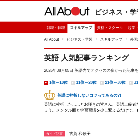
ビジネス・学
就職・転職
スキルアップ
資格・スクール
起業
All About
ビジネス・学習
スキルアップ
外国
英語 人気記事ランキング
2026年08月05日 英語内でアクセスの多かった記
1位～10位
11位～20位
21位～30位
3
英語に挫折しないコツってあるの?!
英語に挫折した……とお嘆きの皆さん、英語上級者
ょう。メンタル面と学習習慣を少し変えるだけで、
古賀 和歌子
ガイド記事