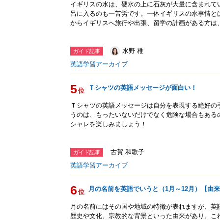
イギリスの水は、硬水の上に石灰が大量に含まれて
呂に入るのも一苦労です。一体イギリスの水事情と
からイギリスへ旅行や出張、留学の計画がある方は
水野 稚
ガイド記事
英語学習アーカイブ
5
Ｔシャツの英語メッセージが面白い！
位
Ｔシャツの英語メッセージは自分を表現する絶好の
うのは、もったいないだけでなく危険な場合もある
シャレを楽しみましょう！
古賀 和歌子
ガイド記事
英語学習アーカイブ
6
月の名前を英語でいうと（1月～12月）【由
位
月の名前にはその国や地域の特徴が表れますが、英
歴史や文化、宗教的な背景といった由来があり、こ