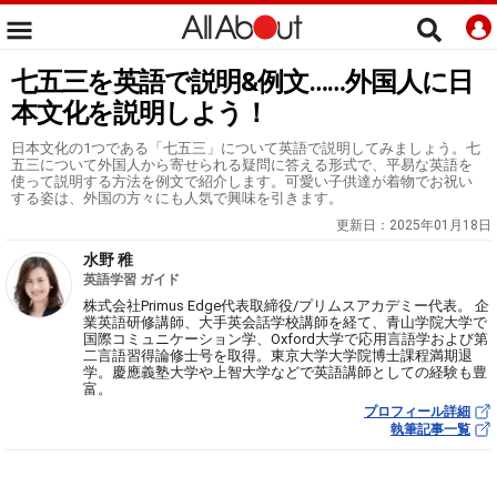
七五三を英語で説明&例文……外国人に日
本文化を説明しよう！
日本文化の1つである「七五三」について英語で説明してみましょう。七
五三について外国人から寄せられる疑問に答える形式で、平易な英語を
使って説明する方法を例文で紹介します。可愛い子供達が着物でお祝い
する姿は、外国の方々にも人気で興味を引きます。
更新日：
2025年01月18日
水野 稚
英語学習 ガイド
株式会社Primus Edge代表取締役/プリムスアカデミー代表。 企
業英語研修講師、大手英会話学校講師を経て、青山学院大学で
国際コミュニケーション学、Oxford大学で応用言語学および第
二言語習得論修士号を取得。東京大学大学院博士課程満期退
学。慶應義塾大学や上智大学などで英語講師としての経験も豊
富。
プロフィール詳細
執筆記事一覧