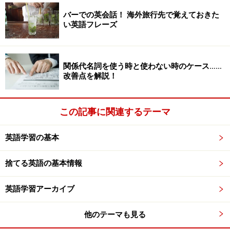
turn～で、「～歳になる」の意味です。Turnはもともと
バーでの英会話！ 海外旅行先で覚えておきた
「回す・回る」という意味があります。覚え方として
い英語フレーズ
は、「1年周って」新しい歳になると考えればいいです
ね。「来月40歳になります」と言いたいなら、I am
turning 40 years old next monthと言います。
関係代名詞を使う時と使わない時のケース……
改善点を解説！
七五三の英語例文3：いつ行われるの？
この記事に関連するテーマ
11月15日にお祝いします。
英語学習の基本
Shichi-go-san is celebrated on November 15th.
捨てる英語の基本情報
”is celebrated”の代わりに、”is held”や”takes place”も使
えます。日本語話者には”celebrate”を受け身で使う感覚
英語学習アーカイブ
がわかりにくいかもしれませんね。「誰が」お祝いする
かがはっきりしない場合や、七五三が「祝われる」とい
他のテーマも見る
う事象に着目している場合は、あえて主語を人にせず、