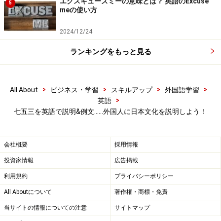
の？
エクスキューズミーの意味とは？ 英語のExcuse
5
meの使い方
3歳と5歳の男の子、3歳と7歳の女の子が祝います。
2024/12/24
This festival is for three and five year-old boys and three
and seven year-old girls.
ランキングをもっと見る
英語では何度も同じ単語を繰り返して使うのを避けるた
めに、出来るだけ別の単語で言い換える傾向がありま
>
>
>
>
All About
ビジネス・学習
スキルアップ
外国語学習
>
英語
す。今回は「七五三」が主語なので、再度Shichi-go-san
七五三を英語で説明&例文……外国人に日本文化を説明しよう！
を使わず、this festivalと言い換えました。
会社概要
採用情報
七五三の英語例文5：どうやってお祝いする
投資家情報
広告掲載
の？
利用規約
プライバシーポリシー
七五三のお祝いでは、子ども達は家族にお祝いされ、神
All Aboutについて
著作権・商標・免責
社にお参りします。
当サイトの情報についての注意
サイトマップ
At this festival, children are honoured by their families and