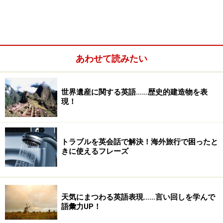
あわせて読みたい
世界遺産に関する英語……歴史的建造物を表
現！
Shichi-go-san literally means seven, five, and three year-
トラブルを英会話で解決！海外旅行で困ったと
old of children.
きに使えるフレーズ
literallyは「文字通り」の意味です。日本文化や伝統行事
について解説するとき、意外に細かい内容を説明するよ
天気にまつわる英語表現……言い回しを学んで
りも、直訳で良いので、文字通りの意味を伝えた方がわ
語彙力UP！
かりやすいことがあります。そんな時に便利な言い回し