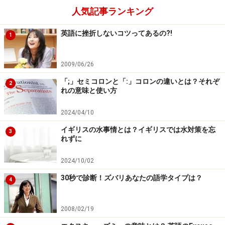
七五三という人でないものを主語にして言います。もっ
人気記事ランキング
と詳しく知りたい方は、参考書などで「無生物主語」と
英語に挫折しないコツってあるの?!
いう項目をご覧になってみてくださいね。
1
2009/06/26
「;」セミコロンと「:」コロンの違いとは？それぞ
2
れの意味と使い方
2024/04/10
イギリスの水事情とは？イギリスでは水対策を忘
3
れずに
2024/10/02
30秒で診断！ズバリあなたの語学タイプは？
4
2008/02/19
七五三の英語例文4：誰のためのお祝いな