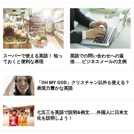
ですね！
「3歳の～」は、three year-old とハイフンを使って表し
ます。こうすることで、形容詞のように使えます。例え
ば、「35歳の日本人男性」なら、a 35 year-old Japanese
manとなります。35 year"s"-oldとはならないことに気を
つけましょう。
スーパーで使える英語！ 知っ
英語での問い合わせへの返
ておくと便利な表現
信……ビジネスメールの文例
七五三の英語例文2：七五三はどんな行事？
「OH MY GOD」クリスチャン以外も使える？
表現力豊かな英語
子どもの健やかな成長を祝う伝統行事です。
Shici-go-san is a traditional event to celebrate the
healthy growth of children as they turn three, five, and
七五三を英語で説明&例文……外国人に日本文
seven years of age.
化を説明しよう！