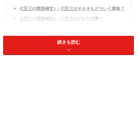
七五三の英語例文1：七五三はそもそもどういう意味？
七五三の英語例文2：七五三はどんな行事？
七五三の英語例文3：いつ行われるの？
七五三の英語例文4：誰のためのお祝いなの？
続きを読む
七五三の英語例文5：どうやってお祝いするの？
七五三の英語例文6：七五三では特別な衣装があるの？
七五三の英語例文1：七五三はそもそもどう
いう意味？
七五三は、7歳、5歳、３歳という子どもの年齢を表して
います。