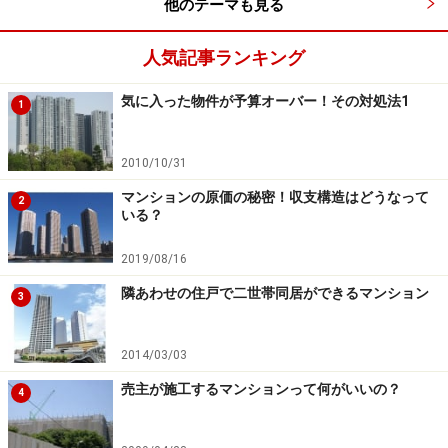
他のテーマも見る
人気記事ランキング
気に入った物件が予算オーバー！その対処法1
1
2010/10/31
マンションの原価の秘密！収支構造はどうなって
2
いる？
2019/08/16
隣あわせの住戸で二世帯同居ができるマンション
3
2014/03/03
売主が施工するマンションって何がいいの？
4