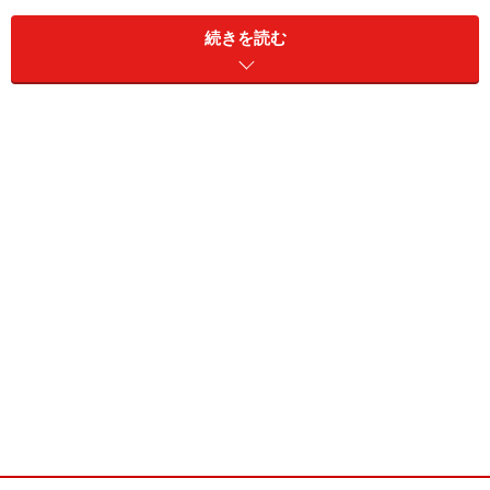
往復1時間 2,451円×1時間×20日×12カ月×30年＝1,764万
7,200円
続きを読む
往復3時間 2,451円×3時間×20日×12カ月×30年＝5,294万
1,600円
通勤時間3時間の人は1時間の人より、3,529万円4,400円
も多く会社へ奉仕することになってしまいます。もちろ
んこれはみなしのコストではありますが、結構大きな金
額であることに改めて驚いてしまいます。
人間に平等にあたえられた資源は時間です。できればこ
の時間を通勤以外の趣味や遊び、勉強に使って、生活の
質を高めたほうがいいに決まっています。
次のページ
では、メリット2「遊ぶ・学ぶどれをとって
も選択肢が広い」、メリット3「刺激的な出会いが仕事