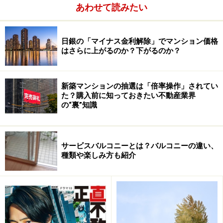
ひいては人生を前進させる」を見てみましょう。
あわせて読みたい
※記事内容は執筆時点のものです。最新の内容をご確認くださ
い。
日銀の「マイナス金利解除」でマンション価格
はさらに上がるのか？下がるのか？
次のページへ
1
/
3
新築マンションの抽選は「倍率操作」されてい
た？購入前に知っておきたい不動産業界
の“裏”知識
サービスバルコニーとは？バルコニーの違い、
種類や楽しみ方も紹介