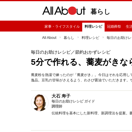
暮らし
家事・ライフスタイル
料理レシピ
冠婚葬祭
生
All About
暮らし
料理レシピ
毎日のお助けレ
毎日のお助けレシピ
／節約おかずレシピ
5分で作れる、蕎麦がきな
蕎麦粉を熱湯で練ったのが「蕎麦がき」。今日はそれを応用し
逸品。豆乳の甘味がさえるよう、わさび醤油でいただきます。
大石 寿子
毎日のお助けレシピ ガイド
調理師
伝統料理を基本にした新料理、新調理法を提案。