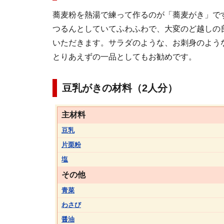
蕎麦粉を熱湯で練って作るのが「蕎麦がき」で
つるんとしていてふわふわで、大変のど越しの
いただきます。サラダのような、お刺身のよう
とりあえずの一品としてもお勧めです。
豆乳がきの材料（2人分）
主材料
豆乳
片栗粉
塩
その他
青菜
わさび
醤油