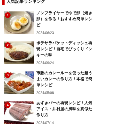
人気記事ランキング
ノンフライヤーでゆで卵（焼き
1
卵）を作る！おすすめ簡単レシ
ピ
2024/06/23
ポテサラパケットディッシュ再
2
現レシピ！自宅でびっくりドン
キーの味
2024/09/24
市販のカレールーを使った超う
3
まいカレーの作り方！本格で簡
単レシピ
2024/05/08
あずきバーの再現レシピ！人気
4
アイス・井村屋の風味を真似た
作り方
2024/07/14