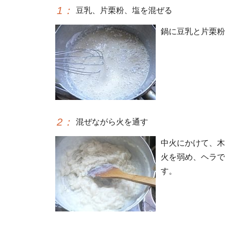
1
：
豆乳、片栗粉、塩を混ぜる
鍋に豆乳と片栗粉
2
：
混ぜながら火を通す
中火にかけて、木
火を弱め、ヘラで
す。