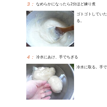
3
：
なめらかになったら2分ほど練り煮
ゴトゴトしていた
る。
4
：
冷水にあけ、手でちぎる
冷水に取る。手で