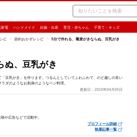
活家電
ハンドメイド
妊娠・出産
育児・赤ちゃん
子育て・キッズ
シピ
節約おかずレシピ
5分で作れる、蕎麦がきならぬ、豆乳がき
らぬ、豆乳がき
て「豆乳がき」を作ります。つるんとしていてふわふわで、のど越しの良い
サラダのようなお刺身のようなベジ料理。
更新日：2010年04月05日
書籍や広告などで活動中。
プロフィール詳細
執筆記事一覧