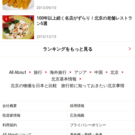
膝元・北京にはたくさんの利権があり、普通に立身出世
2013/09/10
した成功者以外に、表には出てこない大富豪がゴロゴロ
100年以上続く名店がずらり！北京の老舗レストラ
5
存在しています。そんな彼らの爆発的な消費力が、北京
ン5選
の物価上昇を後押ししているのです。
2015/12/15
ランキングをもっと見る
上下の開きが顕著な北京
>
>
>
>
>
>
All About
旅行
海外旅行
アジア
中国
北京
>
北京基本情報
しかし、何億円もする美術品や高級車を買いあさる派手
北京の物価を日本と比較 旅行前に知っておきたい北京事情
な生活をしているのは一部の人たちで、大多数の北京人
はつつましい毎日を送っています。北京のバブリーな部
会社概要
採用情報
分ばかりが報道されがちですが、実態のところはどうな
投資家情報
広告掲載
のでしょう。2017年6月発表のデータによると、2016年
利用規約
プライバシーポリシー
の北京労働者の平均月給が7706元（12 万円強） 、庶民
の給与は約7万円といったところです。中国人の家庭は
All Aboutについて
著作権・商標・免責