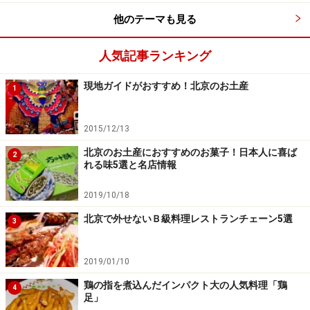
会問題にもなりつつある二極化について、次の章でお話
他のテーマも見る
しましょう。
人気記事ランキング
現地ガイドがおすすめ！北京のお土産
1
高所得者と低所得者の二極化が顕著な北京
2015/12/13
北京のお土産におすすめのお菓子！日本人に喜ば
路地を一歩入れば懐かしい風景が
2
れる味5選と名店情報
2019/10/18
北京で外せないＢ級料理レストランチェーン5選
3
高級車が飛ぶように売れている
2019/01/10
中国
全土で高所得者と低所得者の二極化が話題となって
いますが、それが最も顕著なのが首都・
北京
。中国人は
鶏の指を煮込んだインパクト大の人気料理「鶏
4
足」
「北京の金持ちはケタが違う」と言いますが、政府のお