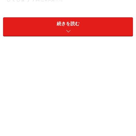
90年代までは、「日本よりずっと安い！」の一言ですん
続きを読む
だのですが、最近は、「高いモノもあるし、安いモノも
ある」とちょっと複雑に。ここでは、そんな近々の北京
の物価について、色々なカテゴリーから切り込んでいき
たいと思います。北京へ旅立つ前に一読して、旅の予算
組みの参考にしてみてください。
＜目次＞
GDP世界第2位に躍り出た中国 イケイケの北京経済