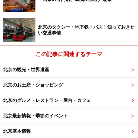
庶民の生活を支える青空市場
2010年、
中国
は日本を抜いてGDP世界第2位に躍り出て
から順調な成長を遂げ、3位の日本との差を拡大し続け
北京のタクシー・地下鉄・バス！知っておきた
ています。今、中国経済はうなぎ登り。その勢いは、上
い交通事情
海万博や北京モーターショーの華やかさを見れば実感で
きるでしょう。
北京
の町を少し歩くだけで、ベンツやロ
この記事に関連するテーマ
ールスロイス、フェラーリなどの高級車がバンバン走っ
ていたり、エルメスやアルマーニ、カルティエといった
北京の観光・世界遺産
高級ブランドが飛ぶように売れていたり、オフィスや住
居の賃貸がうなぎ登りだったり……まさに日本のバブル期
北京のお土産・ショッピング
を彷彿させられます。
北京のグルメ・レストラン・屋台・カフェ
そうは言っても、すべての人々が高級車に乗って、ブラ
北京最新情報・季節のイベント
ンドを身に纏っているわけではありません。大多数の北
京人は自転車で青空市場に行って安い食材を捜し求める
北京基本情報
生活を送っているのです。いわゆる「二極化」。今、社