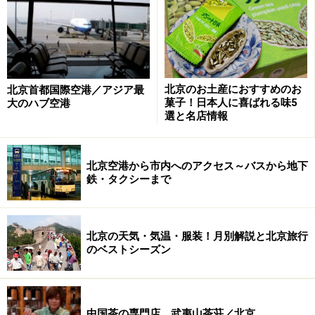
険
北京はタクシーもチャーターも交通費はかなりお
得！
北京の観光スポットの料金設定はやや高め
北京のお土産におすすめのお
北京首都国際空港／アジア最
菓子！日本人に喜ばれる味5
大のハブ空港
北京のお土産予算は“少し多めに”がベター！
選と名店情報
北京空港から市内へのアクセス～バスから地下
GDP世界第2位に躍り出た中国 イケイケの
鉄・タクシーまで
北京経済
北京の天気・気温・服装！月別解説と北京旅行
のベストシーズン
まるでバブル期の日本！ブランド大好きな中国人
中国茶の専門店、武夷山茶荘／北京