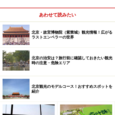
あわせて読みたい
北京・故宮博物院（紫禁城）観光情報！広がる
ラストエンペラーの世界
高所得者と低所得者の二極化が顕著な北京
中国のニュースサイトによる物価調査
北京と東京の「食品」に関する物価比較
北京の治安は？旅行前に確認しておきたい観光
時の注意・危険エリア
北京と東京の「生活費」に関する物価比較
北京と東京の「交通費」に関する物価比較
北京と東京の「教育費」に関する物価比較
北京観光のモデルコース！おすすめスポットを
北京では「高級=良品」とは限らない
紹介
北京のファストフード“快餐”は安い？高い？
安くて旨い！ 食事は北京旅行の大きな魅力
北京のホテルは予約必須！ 気ままにぶらりは少し危