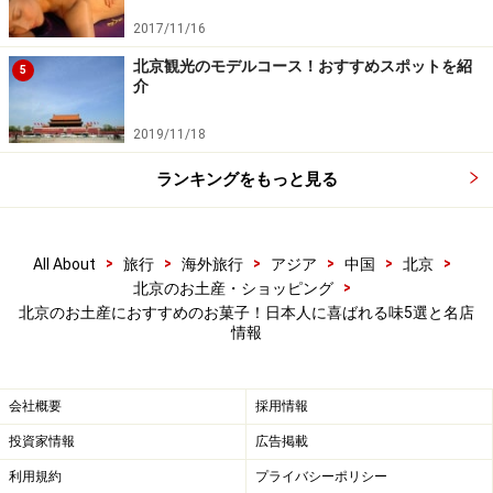
2017/11/16
「御食園」北京っ子が愛する駄菓子がずら
北京観光のモデルコース！おすすめスポットを紹
5
り勢ぞろい
介
2019/11/18
この分量で20元（約400円）。大黒豆や脆馬蹄（くわい）は
ランキングをもっと見る
甘さ控えめ
>
>
>
>
>
>
All About
旅行
海外旅行
アジア
中国
北京
>
北京のお土産・ショッピング
欲しいお菓子を欲しい分だけ手づかみで袋に入れる
北京のお土産におすすめのお菓子！日本人に喜ばれる味5選と名店
情報
御食園（ユーシィーユエン）は2001年創立の
北京
の伝統
菓子店。稲香村が中国全土の伝統菓子を扱うのに対し、
こちらは糖葫芦（サンザシ飴）、ドライフルーツ、豆菓
会社概要
採用情報
子といった”北京の味”に的を絞っているのが特徴。
投資家情報
広告掲載
利用規約
プライバシーポリシー