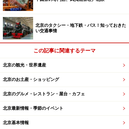
稲香村のお菓子は、月餅や起子【金莫】といった伝統的
な中華菓子を主体に、バタークリームやドライフルーツ
北京のタクシー・地下鉄・バス！知っておきた
い交通事情
を使った中華風洋菓子など種類が豊富。洋菓子系もどこ
か懐かしい味なのですが、日本人には、やっぱり伝統中
華菓子が人気。中華菓子は、烏龍茶やジャスミンティな
この記事に関連するテーマ
ど、香り高い中国茶と一緒にいただくと、美味しさが更
に引き立ちます。
北京の観光・世界遺産
北京のお土産・ショッピング
お菓子の種類は多種多様。数ある中からお気に入りを見つけ
北京のグルメ・レストラン・屋台・カフェ
るのも楽しい
北京最新情報・季節のイベント
商品はほとんどすべて量り売り。店員に欲しいお菓子と
数量を告げると、目の前で袋詰めにしてくれて、電子秤
北京基本情報
で値段をつけてくれます。そしてその場でお金を払う……