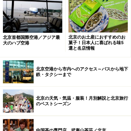
「稲香村」北京っ子なら誰でも知っている
老舗菓子店
北京のお土産におすすめのお
北京首都国際空港／アジア最
稲香村の菓子はだいたい1つ3、4元（60円強）。写真の菓子
菓子！日本人に喜ばれる味5
大のハブ空港
全部で1000円強
選と名店情報
北京空港から市内へのアクセス～バスから地下
店員が電子秤で値段をつける様子。欲しい商品を指でさし
鉄・タクシーまで
て、数をジェスチャーで伝えれば、大抵理解してくれる
稲香村（ダオシャンツン）は
北京
で最も有名な伝統菓子
屋店です。その歴史はとても長く、長江南域から来た商
北京の天気・気温・服装！月別解説と北京旅行
のベストシーズン
人達が清朝1895年、北京の前門に南方菓子の店を出した
のがはじまりです。その後、内乱の影響で1926年に閉
店。それから約60年後の1984年に復活して今に至りま
す。
中国茶の専門店、武夷山茶荘／北京