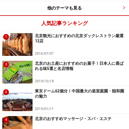
そんな店員とやり取りをしながら買うという中国式ショ
他のテーマも見る
ッピングが楽しめます。購入は一つでも二つでもOKなの
で、とりあえず、色々試してみて、お気に入りを見つけ
人気記事ランキング
てください。
北京観光におすすめの北京ダックレストラン厳選
1
12店
＜DATA＞
主な店舗
2016/07/07
■
稲香村
前門大柵欄店
北京のお土産におすすめのお菓子！日本人に喜ば
2
れる味5選と名店情報
住所：西城区大柵欄街18号 大柵欄購物中心1階
■稲香村王府井百貨店
2019/10/18
住所：東城区王府井大街255号 王府井百貨B1階 青春館b1
東京ドーム62個分！中国最大の皇室庭園・頤和園
3
楼
の魅力
■稲香村北京駅店
2019/01/11
住所：東城区毛家湾胡同甲13号北京駅1階
営業時間：8:00～19:30
北京のおすすめマッサージ・スパ・エステ
4