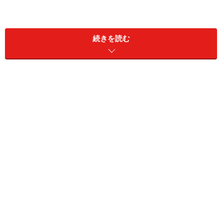
続きを読む
インデックス
北京の有名菓子店1：老舗菓子店「稲香村」
北京の有名菓子店2：駄菓子の「御食園」
北京のお土産1：「天福茗茶の茶菓子」
北京のお土産2：ホクホク「甘栗」
北京のお土産3：ドライフルーツ
北京のお土産4：超キュートな「パンダ菓子」
北京のお土産5：「日系菓子」