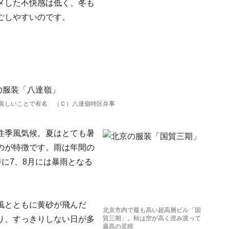
メした不快感は低く、冬も
ごしやすいのです。
美しいことで有名 （Ｃ）八達嶺特区弁事
性季風気候。夏はとても暑
のが特徴です。雨は年間の
特に7、8月には暴雨となる
風とともに黄砂が飛んだ
北京市内で最も高い超高層ビル「国
り、すっきりしない日が多
貿三期」。秋は空が高く澄み渡って
最高の見晴