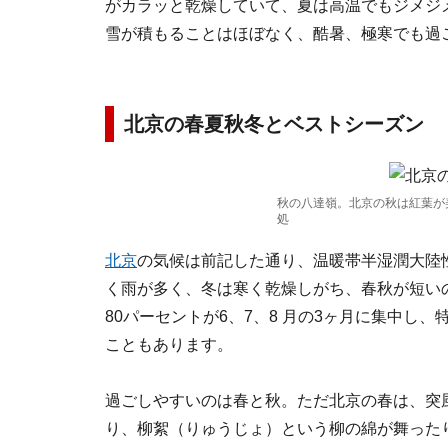
がカラッと乾燥していて、夏は高温でもジメジ
雪が積もることはほぼなく、酷暑、極寒でも過
北京の春夏秋冬とベストシーズン
秋の八達嶺。北京の秋は紅葉が
処
北京
の気候は前記した通り、温暖帯半湿潤大陸
く雨が多く、冬は寒く乾燥しがち、春秋が短い
80パーセントが6、7、8 月の3ヶ月に集中し、
こともあります。
過ごしやすいのは春と秋。ただ北京の春は、突
り、柳絮（りゅうじょ）という柳の綿が舞った