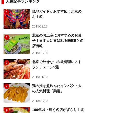
人気記事ランキング
現地ガイドがおすすめ！北京の
1
お土産
2015/12/13
北京のお土産におすすめのお菓
2
子！日本人に喜ばれる味5選と名
店情報
2019/10/18
北京で外せないＢ級料理レスト
3
ランチェーン5選
2019/01/10
鶏の指を煮込んだインパクト大
4
の人気料理「鶏足」
2013/09/10
100年以上続く名店がずらり！北
5