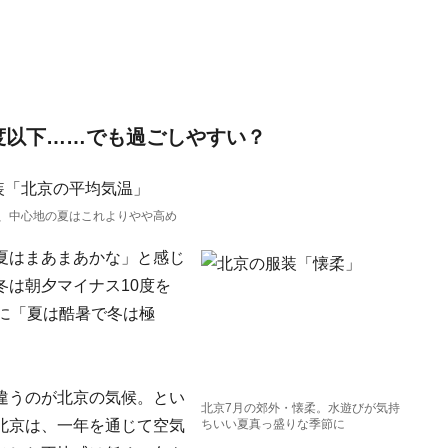
0度以下……でも過ごしやすい？
、中心地の夏はこれよりやや高め
夏はまあまあかな」と感じ
は朝夕マイナス10度を
に「夏は酷暑で冬は極
違うのが北京の気候。とい
北京7月の郊外・懐柔。水遊びが気持
北京は、一年を通じて空気
ちいい夏真っ盛りな季節に