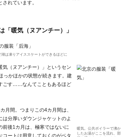
とされています。
は「暖気（ヌアンチー）」
で湖は凍りアイススケートができるほどに
暖気（ヌアンチー）」というセン
間ほっかほかの状態が続きます。建
すごす……なんてこともあるほど
の4カ月間。つまりこの4カ月間は、
には分厚いダウンジャケットのよ
の前後1カ月は、極寒ではないに
暖気。公共ボイラーで沸か
したお湯がここを流れ、部
なコートは用意しておくのがベタ