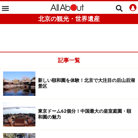
北京の観光・世界遺産
記事一覧
新しい頤和園を体験！北京で大注目の后山后湖
景区
東京ドーム62個分！中国最大の皇室庭園・頤
和園の魅力