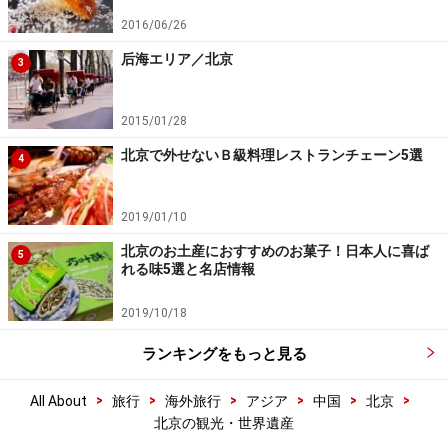
2016/06/26
后海エリア／北京
3
2015/01/28
北京で外せないＢ級料理レストランチェーン5選
4
2019/01/10
北京のお土産におすすめのお菓子！日本人に喜ば
5
れる味5選と名店情報
2019/10/18
ランキングをもっと見る
>
>
>
>
>
>
All About
旅行
海外旅行
アジア
中国
北京
北京の観光・世界遺産