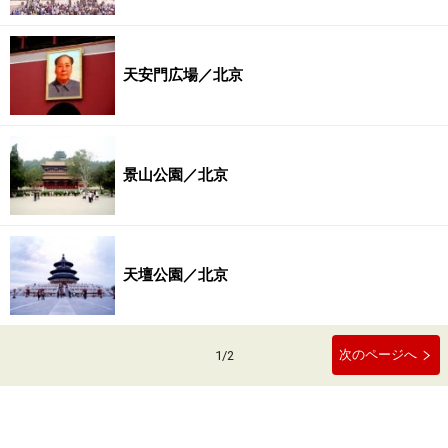
天安門広場／北京
景山公園／北京
天壇公園／北京
次のページへ
1
/
2