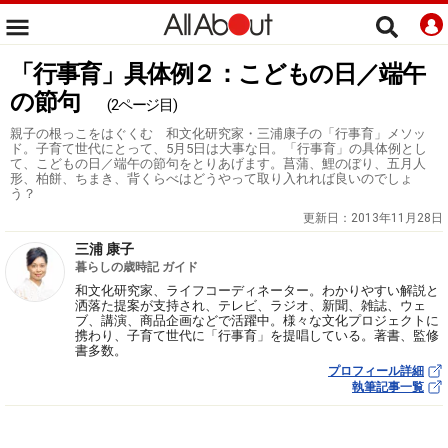
「行事育」具体例２：こどもの日／端午
の節句
(2ページ目)
親子の根っこをはぐくむ 和文化研究家・三浦康子の「行事育」メソッ
ド。子育て世代にとって、5月5日は大事な日。「行事育」の具体例とし
て、こどもの日／端午の節句をとりあげます。菖蒲、鯉のぼり、五月人
形、柏餅、ちまき、背くらべはどうやって取り入れれば良いのでしょ
う？
更新日：
2013年11月28日
三浦 康子
暮らしの歳時記 ガイド
和文化研究家、ライフコーディネーター。わかりやすい解説と
洒落た提案が支持され、テレビ、ラジオ、新聞、雑誌、ウェ
ブ、講演、商品企画などで活躍中。様々な文化プロジェクトに
携わり、子育て世代に「行事育」を提唱している。著書、監修
書多数。
プロフィール詳細
執筆記事一覧