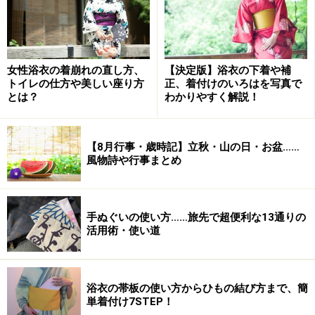
女性浴衣の着崩れの直し方、
【決定版】浴衣の下着や補
トイレの仕方や美しい座り方
正、着付けのいろはを写真で
とは？
わかりやすく解説！
【8月行事・歳時記】立秋・山の日・お盆……
風物詩や行事まとめ
手ぬぐいの使い方……旅先で超便利な13通りの
活用術・使い道
浴衣の帯板の使い方からひもの結び方まで、簡
単着付け7STEP！