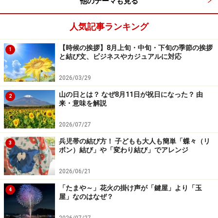
他のテーマも見る
人気記事ランキング
【時候の挨拶】8月上旬・中旬・下旬の季節の挨拶
1
と結び文、ビジネスやカジュアルに対応
2026/03/29
山の日とは？ なぜ8月11日が祝日になった？ 由
2
来・意味を解説
2026/07/27
兵児帯の結び方！ 子どもも大人も簡単「蝶々（リ
3
ボン）結び」や「変わり結び」でアレンジ
2026/06/21
「たまや～」花火の掛け声が「鍵屋」より「玉
4
屋」なのはなぜ？