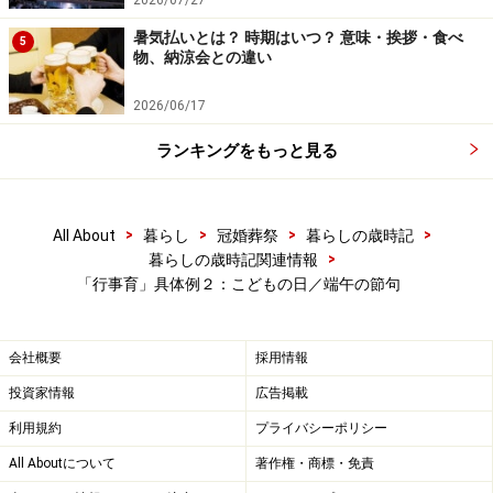
2026/07/27
暑気払いとは？ 時期はいつ？ 意味・挨拶・食べ
5
物、納涼会との違い
2026/06/17
ランキングをもっと見る
>
>
>
>
All About
暮らし
冠婚葬祭
暮らしの歳時記
>
暮らしの歳時記関連情報
「行事育」具体例２：こどもの日／端午の節句
会社概要
採用情報
投資家情報
広告掲載
利用規約
プライバシーポリシー
All Aboutについて
著作権・商標・免責