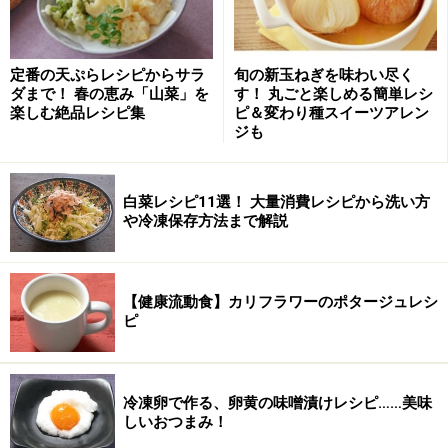
キャベツのロシア風煮込みの作り方・手順
定番の天ぷらレシピからサラ
旬の新玉ねぎを味わい尽く
■
キャベツとツナの煮込みを作る
ダまで！ 春の恵み「山菜」を
す！ 丸ごと楽しめる簡単レシ
楽しむ絶品レシピ集
ピ＆変わり種スイーツアレン
材料を切る
1
ジも
キャベツはザク切りに、玉ねぎは1cm厚の輪切りに、ミ
ニトマトは半分に切る。
白菜レシピ11選！ 大量消費レシピから洗い方
や冷凍保存方法まで解説
たまねぎが大きすぎるようであれば、半分に切る。
【健康流動食】カリフラワーのポタージュレシ
ピ
冷凍卵で作る、卵黄の味噌漬けレシピ……美味
しいおつまみ！