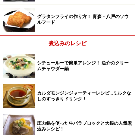
グラタンフライの作り方！ 青森・八戸のソウ
ルフード
煮込みのレシピ
シチュールーで簡単アレンジ！ 魚介のクリー
ムチャウダー鍋
鍋にキャベツを敷き詰める
2
鍋底にキャベツを敷き詰める。
カルダモンジンジャーティーレシピ…ミルクな
しのすっきりドリンク！
圧力鍋を使った牛バラブロックと大根の人気煮
込みレシピ！