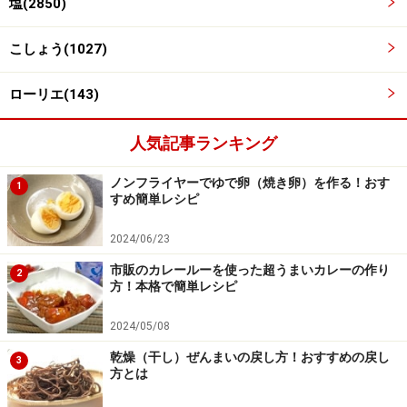
塩(2850)
チーズ、バターをのせ、ローリエを差し込む
4
こしょう(1027)
チーズをのせ、所々に手で千切ったバターをのせる。ロ
ローリエ(143)
ーリエを差し込んで、蓋をして火にかける。
人気記事ランキング
ノンフライヤーでゆで卵（焼き卵）を作る！おす
1
すめ簡単レシピ
2024/06/23
市販のカレールーを使った超うまいカレーの作り
2
方！本格で簡単レシピ
2024/05/08
乾燥（干し）ぜんまいの戻し方！おすすめの戻し
3
方とは