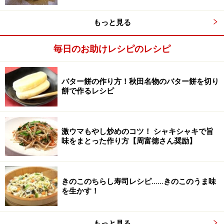
もっと見る
毎日のお助けレシピのレシピ
バター餅の作り方！秋田名物のバター餅を切り
餅で作るレシピ
激ウマもやし炒めのコツ！ シャキシャキで旨
味をまとった作り方【周富徳さん奨励】
たまねぎ、ツナ、トマトを重ねる
3
きのこのちらし寿司レシピ……きのこのうま味
を生かす！
たまねぎを並べ、ツナを汁ごと入れて全体に散らす。塩
コショウして、トマトをのせる。
もっと見る