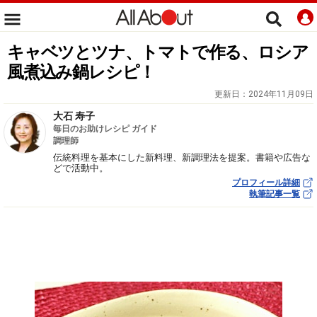
キャベツとツナ、トマトで作る、ロシア
風煮込み鍋レシピ！
更新日：
2024年11月09日
大石 寿子
毎日のお助けレシピ ガイド
調理師
伝統料理を基本にした新料理、新調理法を提案。書籍や広告な
どで活動中。
プロフィール詳細
執筆記事一覧