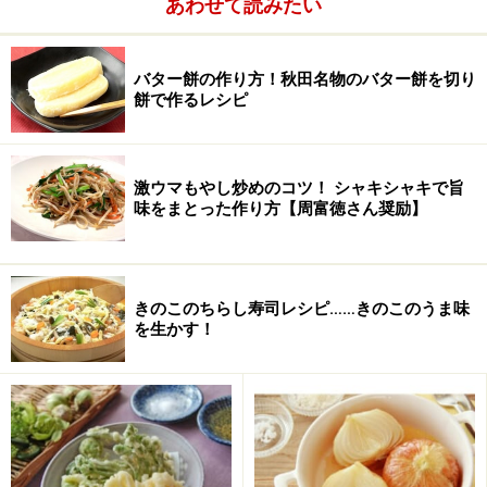
あわせて読みたい
こしょう
少々
バター餅の作り方！秋田名物のバター餅を切り
ローリエ
1枚
餅で作るレシピ
激ウマもやし炒めのコツ！ シャキシャキで旨
味をまとった作り方【周富徳さん奨励】
きのこのちらし寿司レシピ……きのこのうま味
を生かす！
ミニトマトの代わりに普通のトマトを使うのであれば、
2～3個を輪切りにして使用。