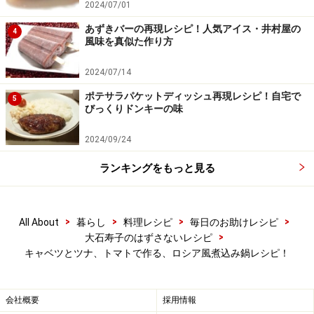
2024/07/01
あずきバーの再現レシピ！人気アイス・井村屋の
4
風味を真似た作り方
2024/07/14
ポテサラパケットディッシュ再現レシピ！自宅で
5
蓋をして20～25分煮て牛乳を加える
5
びっくりドンキーの味
中火で煮はじめ、煮立ってきたら少し火を弱める。20～
2024/09/24
25分煮て、くったり煮えたところで牛乳を回し入れる。
ランキングをもっと見る
くつくつ煮上がってきたら味見して、塩味を調えてでき
あがり。
>
>
>
>
All About
暮らし
料理レシピ
毎日のお助けレシピ
牛乳を入れたからは、あまり煮ないように。
>
大石寿子のはずさないレシピ
キャベツとツナ、トマトで作る、ロシア風煮込み鍋レシピ！
会社概要
採用情報