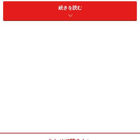
続きを読む
キャベツのロシア風煮込み(4人分)
■
主材料
キャベツ
400g
たまねぎ
2個（360g）
ミニトマト
25個
ツナ
スープ煮小缶 1缶
ピザ用チーズ
60g
バター
25g
牛乳
1カップ
塩
2～3つまみ