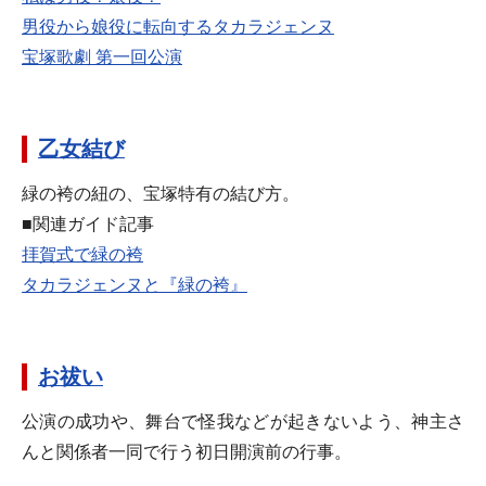
男役から娘役に転向するタカラジェンヌ
宝塚歌劇 第一回公演
乙女結び
緑の袴の紐の、宝塚特有の結び方。
■関連ガイド記事
拝賀式で緑の袴
タカラジェンヌと『緑の袴』
お祓い
公演の成功や、舞台で怪我などが起きないよう、神主さ
んと関係者一同で行う初日開演前の行事。