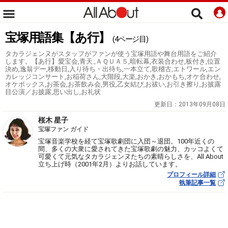
宝塚用語集【あ行】
(4ページ目)
タカラジェンヌがスタッフがファンが使う宝塚用語や舞台用語をご紹介
します。【あ行】愛宝会,青天.,ＡＱＵＡ５,暗転幕,衣装合わせ,板付き,位置
決め,逸翁デー,移動日,入り待ち・出待ち,一本立て,歌稽古,エトワール,エン
カレッジコンサート,お稲荷さん,大階段,大楽,おかき,おかもち,オケ合わせ,
オケボックス,お茶会,お茶飲み会,男役,乙女結び,お祓い,お引き擦り,お披露
目公演／お披露,思い出し,お礼状
更新日：
2013年09月08日
桜木 星子
宝塚ファン ガイド
宝塚音楽学校を経て宝塚歌劇団に入団～退団。100年近くの
間、多くの大衆に愛されてきた宝塚歌劇の魅力、カッコよくて
可愛くて元気なタカラジェンヌたちの素晴らしさを、All About
立ち上げ時（2001年2月）よりお話しています。
プロフィール詳細
執筆記事一覧