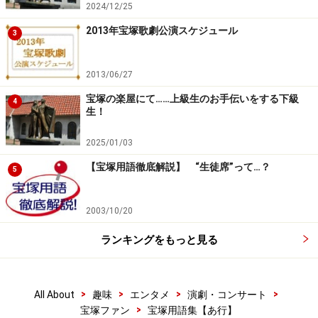
2024/12/25
2013年宝塚歌劇公演スケジュール
3
2013/06/27
宝塚の楽屋にて……上級生のお手伝いをする下級
4
生！
2025/01/03
【宝塚用語徹底解説】 “生徒席”って…？
5
2003/10/20
ランキングをもっと見る
>
>
>
>
All About
趣味
エンタメ
演劇・コンサート
>
宝塚ファン
宝塚用語集【あ行】