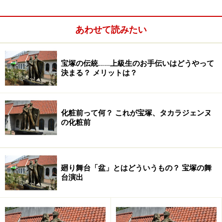
た、まだ幼い12歳から16歳の少女たち。慣れない舞台化
粧は、温泉街の芸者さんがしたそうです。
あわせて読みたい
この記念すべき第一回公演は『ドンブラコ』『浮れ達
磨』『胡蝶』の三本立てでした。
宝塚の伝統……上級生のお手伝いはどうやって
決まる？ メリットは？
『ドンブラコ』
は、「ワシントン」「汽車の旅」「信濃
の国」などを作曲し、邦楽を五線譜に採譜するなど洋楽
化粧前って何？ これが宝塚、タカラジェンヌ
の先覚者、北村李晴の作・作曲の歌劇。
の化粧前
1912年に楽譜が、1913年にはレコードが発売されていま
した。
廻り舞台「盆」とはどういうもの？ 宝塚の舞
台演出
北村季晴:おとぎ歌劇「ドンブラコ」(全曲)