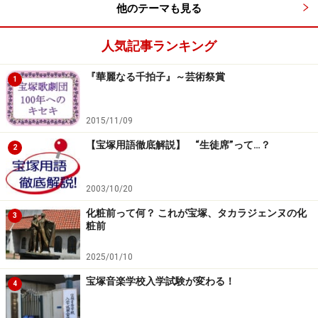
他のテーマも見る
人気記事ランキング
『華麗なる千拍子』～芸術祭賞
1
2015/11/09
【宝塚用語徹底解説】 “生徒席”って…？
2
2003/10/20
化粧前って何？ これが宝塚、タカラジェンヌの化
3
粧前
2025/01/10
宝塚音楽学校入学試験が変わる！
4