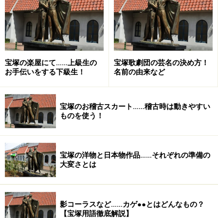
Amazonで見る
宝塚の楽屋にて……上級生の
宝塚歌劇団の芸名の決め方！
お手伝いをする下級生！
名前の由来など
※記事内容は執筆時点のものです。最新の内容をご確認くださ
宝塚のお稽古スカート……稽古時は動きやすい
い。
ものを使う！
次のページへ
1
/
2
宝塚の洋物と日本物作品……それぞれの準備の
大変さとは
影コーラスなど……カゲ●●とはどんなもの？
【宝塚用語徹底解説】