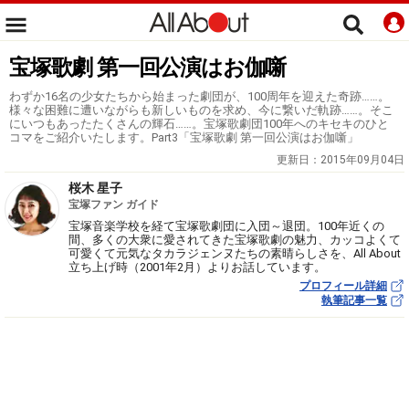
宝塚歌劇 第一回公演はお伽噺
わずか16名の少女たちから始まった劇団が、100周年を迎えた奇跡……。
様々な困難に遭いながらも新しいものを求め、今に繋いだ軌跡……。そこ
にいつもあったたくさんの輝石……。宝塚歌劇団100年へのキセキのひと
コマをご紹介いたします。Part3「宝塚歌劇 第一回公演はお伽噺」
更新日：
2015年09月04日
桜木 星子
宝塚ファン ガイド
宝塚音楽学校を経て宝塚歌劇団に入団～退団。100年近くの
間、多くの大衆に愛されてきた宝塚歌劇の魅力、カッコよくて
可愛くて元気なタカラジェンヌたちの素晴らしさを、All About
立ち上げ時（2001年2月）よりお話しています。
プロフィール詳細
執筆記事一覧