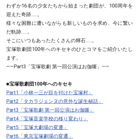
わずか16名の少女たちから始まった劇団が、100周年を
迎えた奇跡……。
様々な困難に遭いながらも新しいものを求め、今に繋い
だ軌跡……。
そこにいつもあったたくさんの輝石……。
宝塚歌劇団100年へのキセキのひとコマをご紹介いたし
ます。
――Part3「宝塚歌劇 第一回公演はお伽噺」――
■宝塚歌劇団100年へのキセキ
Part1「小林一三が目を付けた宝塚村」
Part2「タカラジェンヌの意外な誕生秘話」
Part3「宝塚歌劇 第一回公演はお伽噺」
Part4「宝塚音楽学校の移り変わり」
Part5「宝塚大劇場の変遷」
Part6「東京宝塚劇場の変遷」