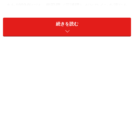
また1903年には、柴田環（三浦環）がヒロインを演じた
日本人初のオペラが上演されました。
続きを読む
宝塚歌劇 第一回公演の演目
さて、それから間もない、まだまだ女優が市民権を得て
いなかった1914年（大正3年）。
室内プールを改装した宝塚新温泉パラダイス劇場にて、
宝塚歌劇団の前身「宝塚少女歌劇養成会」は、第一回公
演（4月1日～5月30日）を上演します。
公演といっても、宝塚新温泉で開催された婚礼博覧会の
余興の一つ。よって入場無料で上演されました。
この日のために約九ヶ月間、歌に踊りにと稽古してき