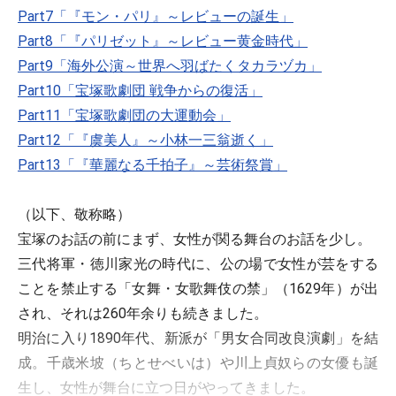
Part7「『モン・パリ』～レビューの誕生」
Part8「『パリゼット』～レビュー黄金時代」
Part9「海外公演～世界へ羽ばたくタカラヅカ」
Part10「宝塚歌劇団 戦争からの復活」
Part11「宝塚歌劇団の大運動会」
Part12「『虞美人』～小林一三翁逝く」
Part13「『華麗なる千拍子』～芸術祭賞」
（以下、敬称略）
宝塚のお話の前にまず、女性が関る舞台のお話を少し。
三代将軍・徳川家光の時代に、公の場で女性が芸をする
ことを禁止する「女舞・女歌舞伎の禁」（1629年）が出
され、それは260年余りも続きました。
明治に入り1890年代、新派が「男女合同改良演劇」を結
成。千歳米坡（ちとせべいは）や川上貞奴らの女優も誕
生し、女性が舞台に立つ日がやってきました。