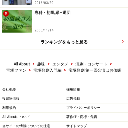
2016/03/30
専科・初風 緑―退団
5
2005/11/14
ランキングをもっと見る
>
>
>
>
All About
趣味
エンタメ
演劇・コンサート
>
>
宝塚ファン
宝塚歌劇入門編
宝塚歌劇 第一回公演はお伽噺
会社概要
採用情報
投資家情報
広告掲載
利用規約
プライバシーポリシー
All Aboutについて
著作権・商標・免責
当サイトの情報についての注意
サイトマップ