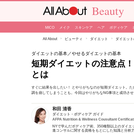
Beauty
MICO
メイク
スキンケア
ヘア
ボディケア
All About
ビューティ
ダイエット
ダイエット
ダイエットの基本
／やせるダイエットの基本
短期ダイエットの注意点！
とは
すぐに結果を出したい！ とやりがちなのが短期ダイエット。
調を崩してしまうことも。今回はやりがちなNG事項と成功さ
和田 清香
ダイエット・ボディケア ガイド
AFPA Nutrition & Wellness Cousultant Certificat
NYで学んだボディケア術、350種類以上のダイエ
進コンサルに関する資格をもとにした知識と分析