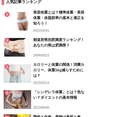
人気記事ランキング
美容体重とは？標準体重・美容
1
体重・体脂肪率の基本と適正を
知ろう！
2022/10/31
都道府県別肥満度ランキング！
2
あなたの県は肥満県？
2006/03/22
カロリーと体重の関係！消費カ
3
ロリー、体重1kg減らすために
は？
2023/10/12
「シンデレラ体重」とは？危な
4
い？ダイエットの基本情報
2023/08/30
鶏肉と牛肉、果物は食前と食