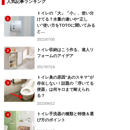
人気記事ランキング
トイレの「大」「小」、使い分
1
けてる？水量の違いや“正し
い”使い方をTOTOに聞いてみる
と…
2021/07/30
トイレ収納はこう作る、達人リ
2
フォームのアイデア
2017/07/19
トイレ臭の原因“あのスキマ”が
3
存在しない！話題の「浮いてる
便器」は何キロまで耐えられ
る？
2022/04/12
トイレ手洗器の種類と特徴＆選
4
び方のポイント