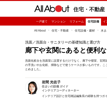
住宅・不動産
一戸建て
マンション
リフォーム
住宅設備
イ
All About
住宅・不動産
住宅設備・建材
水ま
洗面
／洗面台・サニタリーの基礎知識と選び方
廊下や玄関にあると便利な
洗面化粧台を洗面室に設置するだけでなく、廊下や寝室、玄関
の手洗いやお化粧、掃除などで使うケースが多いものです。こ
とめました。
岩間 光佐子
住まいの設備 ガイド
インテリアコーディネーター
インテリア設計と住宅雑誌編集長の経験を持つガ