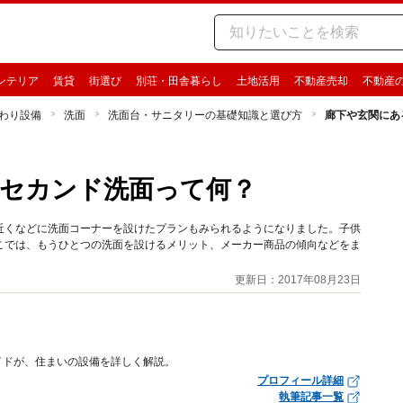
ンテリア
賃貸
街選び
別荘・田舎暮らし
土地活用
不動産売却
不動産
わり設備
洗面
洗面台・サニタリーの基礎知識と選び方
廊下や玄関にあ
セカンド洗面って何？
近くなどに洗面コーナーを設けたプランもみられるようになりました。子供
こでは、もうひとつの洗面を設けるメリット、メーカー商品の傾向などをま
更新日：2017年08月23日
イドが、住まいの設備を詳しく解説。
プロフィール詳細
執筆記事一覧